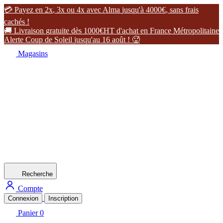

P
a
y
e
z
e
n
2
x
,
3
x
o
u
4
x
a
v
e
c
A
l
m
a
j
u
s
q
u
'
à
4
0
0
0
€
,
s
a
n
s
f
r
a
i
s
c
a
c
h
é
s
!

L
i
v
r
a
i
s
o
n
g
r
a
t
u
i
t
e
d
è
s
1
0
0
0
€
H
T
d
'
a
c
h
a
t
e
n
F
r
a
n
c
e
M
é
t
r
o
p
o
l
i
t
a
i
n
e
A
l
e
r
t
e
C
o
u
p
d
e
S
o
l
e
i
l
j
u
s
q
u
'
a
u
1
6
a
o
û
t
!

Magasins
Recherche
Compte
Connexion
Inscription
Panier
0