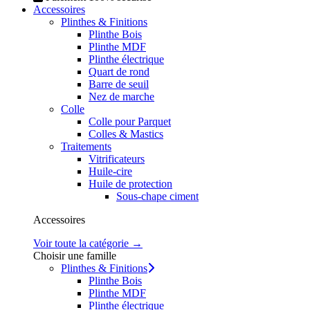
Accessoires
Plinthes & Finitions
Plinthe Bois
Plinthe MDF
Plinthe électrique
Quart de rond
Barre de seuil
Nez de marche
Colle
Colle pour Parquet
Colles & Mastics
Traitements
Vitrificateurs
Huile-cire
Huile de protection
Sous-chape ciment
Accessoires
Voir toute la catégorie →
Choisir une famille
Plinthes & Finitions
Plinthe Bois
Plinthe MDF
Plinthe électrique