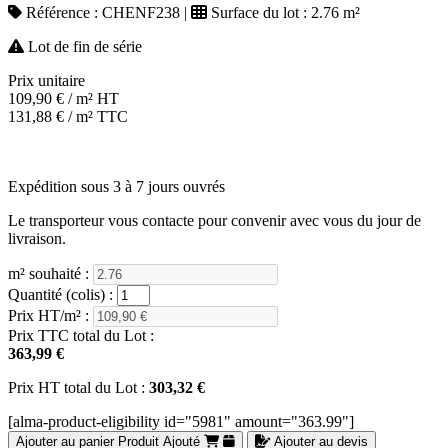
Référence :
CHENF238
|
Surface du lot :
2.76 m²
Lot de fin de série
Prix unitaire
109,90
€
/ m² HT
131,88
€
/ m² TTC
Expédition sous 3 à 7 jours ouvrés
Le transporteur vous contacte pour convenir avec vous du jour de
livraison.
m² souhaité :
Quantité (colis) :
Prix HT/m² :
Prix TTC total du Lot :
363,99 €
Prix HT total du Lot :
303,32 €
[alma-product-eligibility id="5981" amount="363.99"]
Ajouter au panier
Produit Ajouté
Ajouter au devis