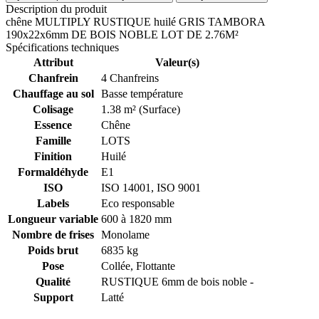
Description du produit
chêne MULTIPLY RUSTIQUE huilé GRIS TAMBORA
190x22x6mm DE BOIS NOBLE LOT DE 2.76M²
Spécifications techniques
Attribut
Valeur(s)
Chanfrein
4 Chanfreins
Chauffage au sol
Basse température
Colisage
1.38 m² (Surface)
Essence
Chêne
Famille
LOTS
Finition
Huilé
Formaldéhyde
E1
ISO
ISO 14001, ISO 9001
Labels
Eco responsable
Longueur variable
600 à 1820 mm
Nombre de frises
Monolame
Poids brut
6835 kg
Pose
Collée, Flottante
Qualité
RUSTIQUE 6mm de bois noble -
Support
Latté