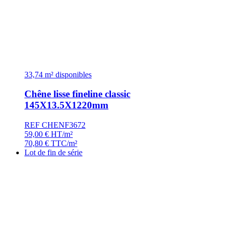
33,74 m² disponibles
Chêne lisse fineline classic
145X13.5X1220mm
REF CHENF3672
59,00
€
HT/m²
70,80
€
TTC/m²
Lot de fin de série