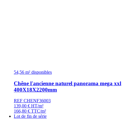
54,56 m² disponibles
Chêne l'ancienne naturel panorama mega xxl
400X18X2200mm
REF CHENF36003
139,00
€
HT/m²
166,80
€
TTC/m²
Lot de fin de série