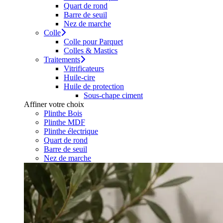
Quart de rond
Barre de seuil
Nez de marche
Colle
Colle pour Parquet
Colles & Mastics
Traitements
Vitrificateurs
Huile-cire
Huile de protection
Sous-chape ciment
Affiner votre choix
Plinthe Bois
Plinthe MDF
Plinthe électrique
Quart de rond
Barre de seuil
Nez de marche