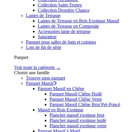
Collection Saint-Tropez
Collection Dernière Chance
Lames de Terrasse
Lames de Terrasse en Bois Exotique Massif
Lames de Terrasse en Composite
Accessoires lame de terrasse
Saturateur
Parquet pour salles de bain et cuisines
Lots de fin de série
Parquet
Voir toute la catégorie →
Choisir une famille
Trouver mon parquet
Parquet Massif
Parquet Massif en Chêne
Parquet Massif Chêne Huilé
Parquet Massif Chêne Verni
Parquet Massif Chêne Brut Pré-Poncé
Massif en Bois Exotique
Plancher massif exotique brut
Plancher massif exotique huilé
Plancher massif exotique verni
Parquet Massif à Motif