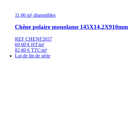
11,06 m² disponibles
Chêne polaire monolame 145X14.2X910mm
REF CHENF2657
69,00
€
HT/m²
82,80
€
TTC/m²
Lot de fin de série