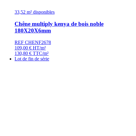
33,52 m² disponibles
Chêne multiply kenya de bois noble
180X20X6mm
REF CHENF2678
109,00
€
HT/m²
130,80
€
TTC/m²
Lot de fin de série