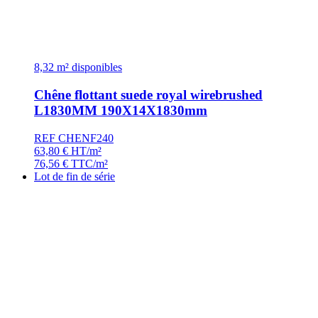
8,32 m² disponibles
Chêne flottant suede royal wirebrushed
L1830MM 190X14X1830mm
REF CHENF240
63,80
€
HT/m²
76,56
€
TTC/m²
Lot de fin de série