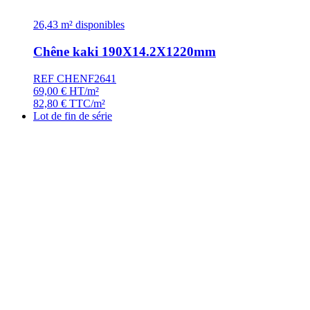
26,43 m² disponibles
Chêne kaki 190X14.2X1220mm
REF CHENF2641
69,00
€
HT/m²
82,80
€
TTC/m²
Lot de fin de série