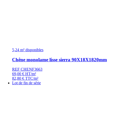
5,24 m² disponibles
Chêne monolame lisse sierra 90X18X1820mm
REF CHENF3663
69,00
€
HT/m²
82,80
€
TTC/m²
Lot de fin de série