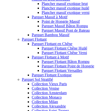
Plancher massif exotique brut
Plancher massif exotique huilé
Plancher massif exotique verni
Parquet Massif à Motif
Point de Hongrie Massif
Parquet Massif Bâton Rompu
Parquet Massif Pont de Bateau
Parquet Bambou Massif
Parquet Flottant
Parquet Flottant en Chêne
Parquet Flottant Chêne Huilé
Parquet Flottant Chêne Verni
Parquet Flottant à Motif
Parquet Flottant Bâton Rompu
Parquet Flottant Point de Hongrie
Parquet Flottant Versailles
Parquet Flottant Exotique
Parquet Sol Stratifié
Collection Vieux Paris
Collection Venise
Collection Amsterdam
Collection Monaco
Collection Milan
Collection Alexandrie
Collection Saint-Tropez