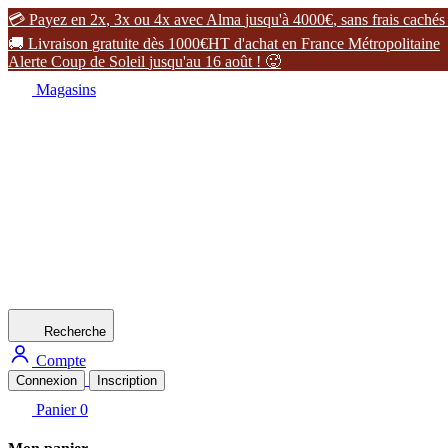

P
a
y
e
z
e
n
2
x
,
3
x
o
u
4
x
a
v
e
c
A
l
m
a
j
u
s
q
u
'
à
4
0
0
0
€
,
s
a
n
s
f
r
a
i
s
c
a
c
h
é
s

L
i
v
r
a
i
s
o
n
g
r
a
t
u
i
t
e
d
è
s
1
0
0
0
€
H
T
d
'
a
c
h
a
t
e
n
F
r
a
n
c
e
M
é
t
r
o
p
o
l
i
t
a
i
n
e
A
l
e
r
t
e
C
o
u
p
d
e
S
o
l
e
i
l
j
u
s
q
u
'
a
u
1
6
a
o
û
t
!

Magasins
Recherche
Compte
Connexion
Inscription
Panier
0