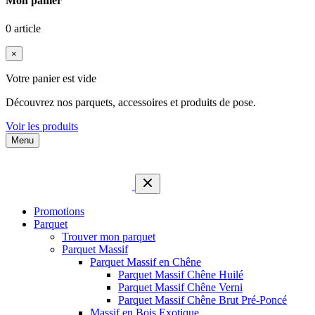
Mon panier
0 article
×
Votre panier est vide
Découvrez nos parquets, accessoires et produits de pose.
Voir les produits
Menu
Promotions
Parquet
Trouver mon parquet
Parquet Massif
Parquet Massif en Chêne
Parquet Massif Chêne Huilé
Parquet Massif Chêne Verni
Parquet Massif Chêne Brut Pré-Poncé
Massif en Bois Exotique