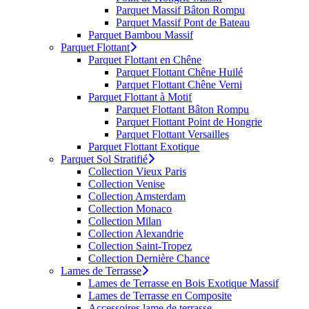
Parquet Massif Bâton Rompu
Parquet Massif Pont de Bateau
Parquet Bambou Massif
Parquet Flottant
Parquet Flottant en Chêne
Parquet Flottant Chêne Huilé
Parquet Flottant Chêne Verni
Parquet Flottant à Motif
Parquet Flottant Bâton Rompu
Parquet Flottant Point de Hongrie
Parquet Flottant Versailles
Parquet Flottant Exotique
Parquet Sol Stratifié
Collection Vieux Paris
Collection Venise
Collection Amsterdam
Collection Monaco
Collection Milan
Collection Alexandrie
Collection Saint-Tropez
Collection Dernière Chance
Lames de Terrasse
Lames de Terrasse en Bois Exotique Massif
Lames de Terrasse en Composite
Accessoires lame de terrasse