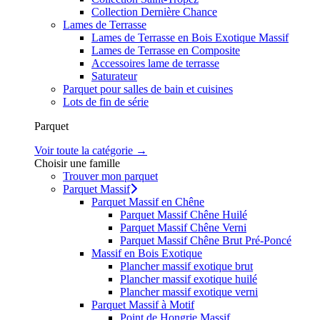
Collection Dernière Chance
Lames de Terrasse
Lames de Terrasse en Bois Exotique Massif
Lames de Terrasse en Composite
Accessoires lame de terrasse
Saturateur
Parquet pour salles de bain et cuisines
Lots de fin de série
Parquet
Voir toute la catégorie →
Choisir une famille
Trouver mon parquet
Parquet Massif
Parquet Massif en Chêne
Parquet Massif Chêne Huilé
Parquet Massif Chêne Verni
Parquet Massif Chêne Brut Pré-Poncé
Massif en Bois Exotique
Plancher massif exotique brut
Plancher massif exotique huilé
Plancher massif exotique verni
Parquet Massif à Motif
Point de Hongrie Massif