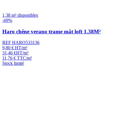
1,38 m² disponibles
-69%
Haro chêne verano trame mât loft 1.38M²
REF HARO533136
9,80
€
HT/m²
31,46
€
HT/m²
11,76
€
TTC/m²
Stock limité