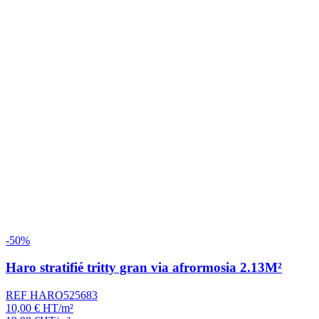
-50%
Haro stratifié tritty gran via afrormosia 2.13M²
REF HARO525683
10,00
€
HT/m²