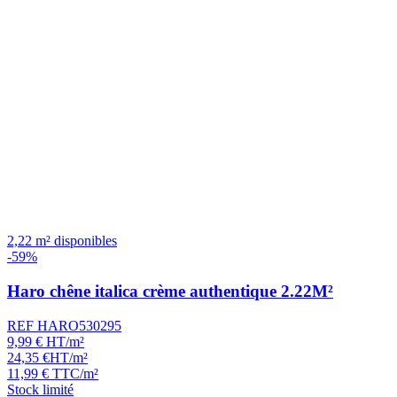
2,22 m² disponibles
-59%
Haro chêne italica crème authentique 2.22M²
REF HARO530295
9,99
€
HT/m²
24,35
€
HT/m²
11,99
€
TTC/m²
Stock limité