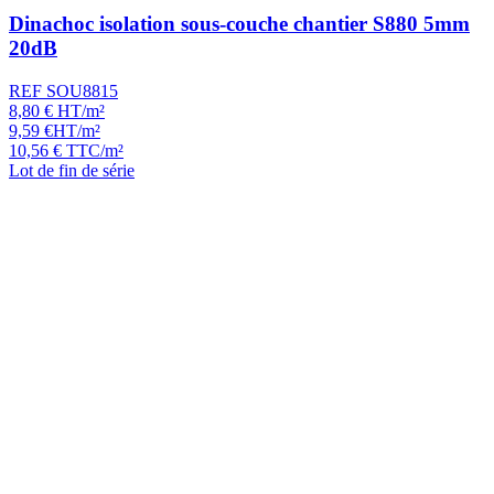
Dinachoc isolation sous-couche chantier S880 5mm
20dB
REF SOU8815
8,80
€
HT/m²
9,59
€
HT/m²
10,56
€
TTC/m²
Lot de fin de série