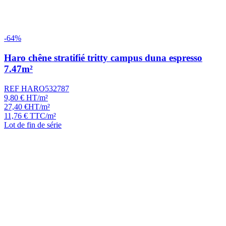
-64%
Haro chêne stratifié tritty campus duna espresso
7.47m²
REF HARO532787
9,80
€
HT/m²
27,40
€
HT/m²
11,76
€
TTC/m²
Lot de fin de série