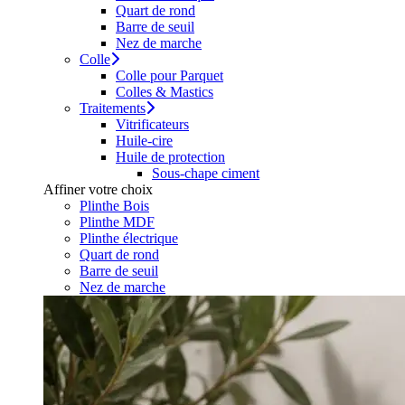
Quart de rond
Barre de seuil
Nez de marche
Colle
Colle pour Parquet
Colles & Mastics
Traitements
Vitrificateurs
Huile-cire
Huile de protection
Sous-chape ciment
Affiner votre choix
Plinthe Bois
Plinthe MDF
Plinthe électrique
Quart de rond
Barre de seuil
Nez de marche