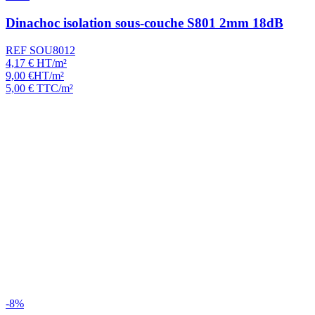
Dinachoc isolation sous-couche S801 2mm 18dB
REF SOU8012
4,17
€
HT/m²
9,00
€
HT/m²
5,00
€
TTC/m²
-8%