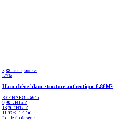
8,88 m² disponibles
-25%
Haro chêne blanc structure authentique 8.88M²
REF HARO526645
9,99
€
HT/m²
13,30
€
HT/m²
11,99
€
TTC/m²
Lot de fin de série