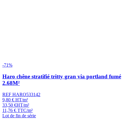
-71%
Haro chêne stratifié tritty gran via portland fumé
2.68M²
REF HARO533142
9,80
€
HT/m²
33,50
€
HT/m²
11,76
€
TTC/m²
Lot de fin de série