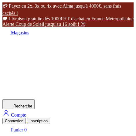

P
a
y
e
z
e
n
2
x
,
3
x
o
u
4
x
a
v
e
c
A
l
m
a
j
u
s
q
u
'
à
4
0
0
0
€
,
s
a
n
s
f
r
a
i
s
c
a
c
h
é
s
!

L
i
v
r
a
i
s
o
n
g
r
a
t
u
i
t
e
d
è
s
1
0
0
0
€
H
T
d
'
a
c
h
a
t
e
n
F
r
a
n
c
e
M
é
t
r
o
p
o
l
i
t
a
i
n
e
A
l
e
r
t
e
C
o
u
p
d
e
S
o
l
e
i
l
j
u
s
q
u
'
a
u
1
6
a
o
û
t
!

Magasins
Recherche
Compte
Connexion
Inscription
Panier
0