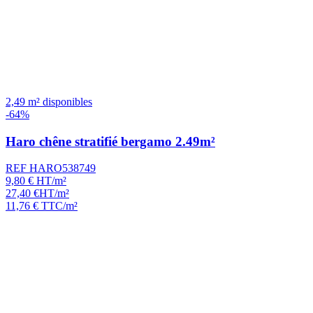
2,49 m² disponibles
-64%
Haro chêne stratifié bergamo 2.49m²
REF HARO538749
9,80
€
HT/m²
27,40
€
HT/m²
11,76
€
TTC/m²