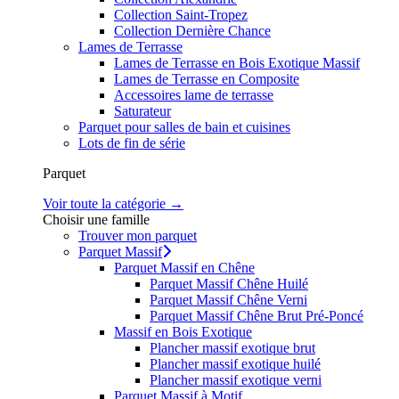
Collection Saint-Tropez
Collection Dernière Chance
Lames de Terrasse
Lames de Terrasse en Bois Exotique Massif
Lames de Terrasse en Composite
Accessoires lame de terrasse
Saturateur
Parquet pour salles de bain et cuisines
Lots de fin de série
Parquet
Voir toute la catégorie →
Choisir une famille
Trouver mon parquet
Parquet Massif
Parquet Massif en Chêne
Parquet Massif Chêne Huilé
Parquet Massif Chêne Verni
Parquet Massif Chêne Brut Pré-Poncé
Massif en Bois Exotique
Plancher massif exotique brut
Plancher massif exotique huilé
Plancher massif exotique verni
Parquet Massif à Motif