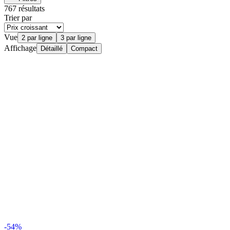
767 résultats
Trier par
Vue
2 par ligne
3 par ligne
Affichage
Détaillé
Compact
-54%