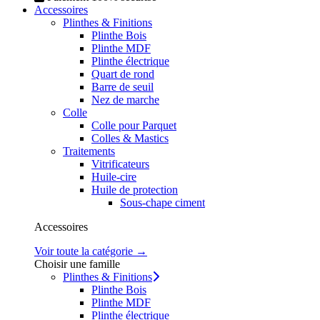
Accessoires
Plinthes & Finitions
Plinthe Bois
Plinthe MDF
Plinthe électrique
Quart de rond
Barre de seuil
Nez de marche
Colle
Colle pour Parquet
Colles & Mastics
Traitements
Vitrificateurs
Huile-cire
Huile de protection
Sous-chape ciment
Accessoires
Voir toute la catégorie →
Choisir une famille
Plinthes & Finitions
Plinthe Bois
Plinthe MDF
Plinthe électrique