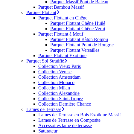
Parquet Massif Pont de Bateau
Parquet Bambou Massif
Parquet Flottant
Parquet Flottant en Chêne
Parquet Flottant Chêne Huilé
Parquet Flottant Chêne Verni
Parquet Flottant à Motif
Parquet Flottant Bâton Rompu
Parquet Flottant Point de Hongrie
Parquet Flottant Versailles
Parquet Flottant Exotique
Parquet Sol Stratifié
Collection Vieux Paris
Collection Venise
Collection Amsterdam
Collection Monaco
Collection Milan
Collection Alexandrie
Collection Saint-Tropez
Collection Dernière Chance
Lames de Terrasse
Lames de Terrasse en Bois Exotique Massif
Lames de Terrasse en Composite
Accessoires lame de terrasse
Saturateur