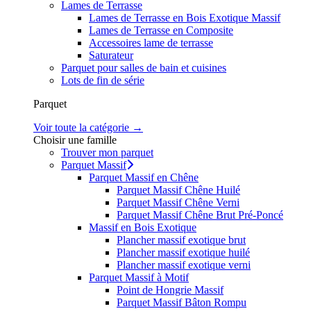
Lames de Terrasse
Lames de Terrasse en Bois Exotique Massif
Lames de Terrasse en Composite
Accessoires lame de terrasse
Saturateur
Parquet pour salles de bain et cuisines
Lots de fin de série
Parquet
Voir toute la catégorie →
Choisir une famille
Trouver mon parquet
Parquet Massif
Parquet Massif en Chêne
Parquet Massif Chêne Huilé
Parquet Massif Chêne Verni
Parquet Massif Chêne Brut Pré-Poncé
Massif en Bois Exotique
Plancher massif exotique brut
Plancher massif exotique huilé
Plancher massif exotique verni
Parquet Massif à Motif
Point de Hongrie Massif
Parquet Massif Bâton Rompu