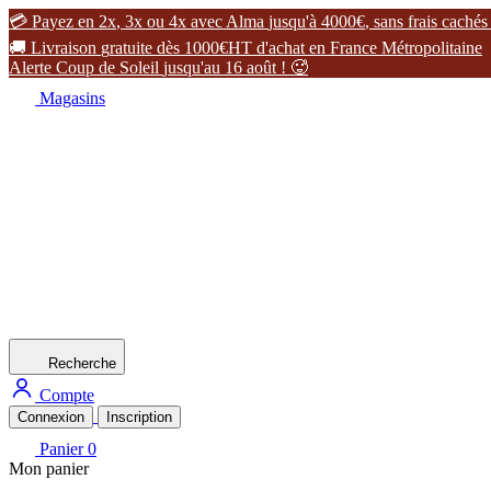

P
a
y
e
z
e
n
2
x
,
3
x
o
u
4
x
a
v
e
c
A
l
m
a
j
u
s
q
u
'
à
4
0
0
0
€
,
s
a
n
s
f
r
a
i
s
c
a
c
h
é
s

L
i
v
r
a
i
s
o
n
g
r
a
t
u
i
t
e
d
è
s
1
0
0
0
€
H
T
d
'
a
c
h
a
t
e
n
F
r
a
n
c
e
M
é
t
r
o
p
o
l
i
t
a
i
n
e
A
l
e
r
t
e
C
o
u
p
d
e
S
o
l
e
i
l
j
u
s
q
u
'
a
u
1
6
a
o
û
t
!

Magasins
Recherche
Compte
Connexion
Inscription
Panier
0
Mon panier