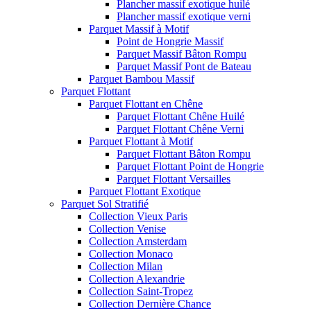
Plancher massif exotique huilé
Plancher massif exotique verni
Parquet Massif à Motif
Point de Hongrie Massif
Parquet Massif Bâton Rompu
Parquet Massif Pont de Bateau
Parquet Bambou Massif
Parquet Flottant
Parquet Flottant en Chêne
Parquet Flottant Chêne Huilé
Parquet Flottant Chêne Verni
Parquet Flottant à Motif
Parquet Flottant Bâton Rompu
Parquet Flottant Point de Hongrie
Parquet Flottant Versailles
Parquet Flottant Exotique
Parquet Sol Stratifié
Collection Vieux Paris
Collection Venise
Collection Amsterdam
Collection Monaco
Collection Milan
Collection Alexandrie
Collection Saint-Tropez
Collection Dernière Chance