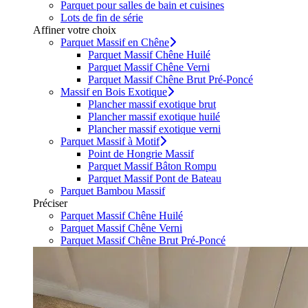
Parquet pour salles de bain et cuisines
Lots de fin de série
Affiner votre choix
Parquet Massif en Chêne
Parquet Massif Chêne Huilé
Parquet Massif Chêne Verni
Parquet Massif Chêne Brut Pré-Poncé
Massif en Bois Exotique
Plancher massif exotique brut
Plancher massif exotique huilé
Plancher massif exotique verni
Parquet Massif à Motif
Point de Hongrie Massif
Parquet Massif Bâton Rompu
Parquet Massif Pont de Bateau
Parquet Bambou Massif
Préciser
Parquet Massif Chêne Huilé
Parquet Massif Chêne Verni
Parquet Massif Chêne Brut Pré-Poncé