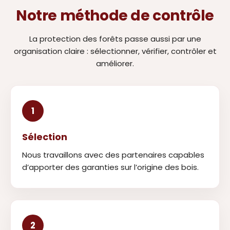
Notre méthode de contrôle
La protection des forêts passe aussi par une
organisation claire : sélectionner, vérifier, contrôler et
améliorer.
1
Sélection
Nous travaillons avec des partenaires capables
d’apporter des garanties sur l’origine des bois.
2