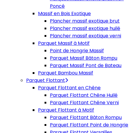
Poncé
Massif en Bois Exotique
Plancher massif exotique brut
Plancher massif exotique huilé
Plancher massif exotique verni
Parquet Massif à Motif
Point de Hongrie Massif
Parquet Massif Bâton Rompu
Parquet Massif Pont de Bateau
Parquet Bambou Massif
Parquet Flottant
Parquet Flottant en Chêne
Parquet Flottant Chêne Huilé
Parquet Flottant Chêne Verni
Parquet Flottant à Motif
Parquet Flottant Bâton Rompu
Parquet Flottant Point de Hongrie
Parquet Flottant Versailles