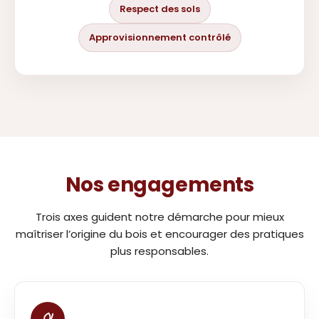
Respect des sols
Approvisionnement contrôlé
Nos engagements
Trois axes guident notre démarche pour mieux
maîtriser l’origine du bois et encourager des pratiques
plus responsables.