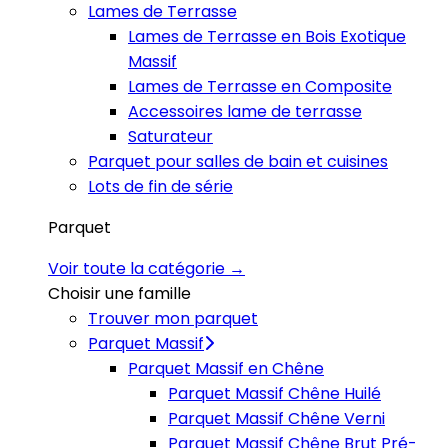
Lames de Terrasse
Lames de Terrasse en Bois Exotique
Massif
Lames de Terrasse en Composite
Accessoires lame de terrasse
Saturateur
Parquet pour salles de bain et cuisines
Lots de fin de série
Parquet
Voir toute la catégorie →
Choisir une famille
Trouver mon parquet
Parquet Massif
Parquet Massif en Chêne
Parquet Massif Chêne Huilé
Parquet Massif Chêne Verni
Parquet Massif Chêne Brut Pré-