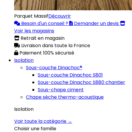
Parquet Massif
Découvrir
Besoin d'un conseil ?
Demander un devis
Voir les magasins
Retrait en magasin
Livraison dans toute la France
Paiement 100% sécurisé
Isolation
Sous-couche Dinachoc®
Sous-couche Dinachoc S801
Sous-couche Dinachoc S880 chantier
Sous-chape ciment
Chape sèche thermo-acoustique
Isolation
Voir toute la catégorie →
Choisir une famille