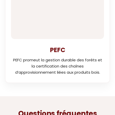
PEFC
PEFC promeut la gestion durable des forêts et
la certification des chaînes
d’approvisionnement liées aux produits bois.
Questions fréquentes