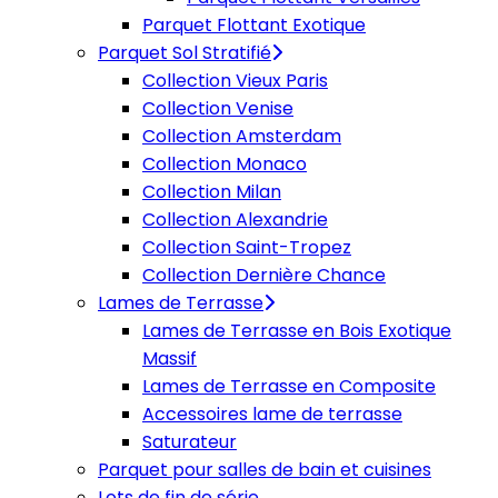
Parquet Flottant Exotique
Parquet Sol Stratifié
Collection Vieux Paris
Collection Venise
Collection Amsterdam
Collection Monaco
Collection Milan
Collection Alexandrie
Collection Saint-Tropez
Collection Dernière Chance
Lames de Terrasse
Lames de Terrasse en Bois Exotique
Massif
Lames de Terrasse en Composite
Accessoires lame de terrasse
Saturateur
Parquet pour salles de bain et cuisines
Lots de fin de série