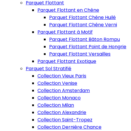
Parquet Flottant
Parquet Flottant en Chêne
Parquet Flottant Chêne Huilé
Parquet Flottant Chêne Verni
Parquet Flottant à Motif
Parquet Flottant Bâton Rompu
Parquet Flottant Point de Hongrie
Parquet Flottant Versailles
Parquet Flottant Exotique
Parquet Sol Stratifié
Collection Vieux Paris
Collection Venise
Collection Amsterdam
Collection Monaco
Collection Milan
Collection Alexandrie
Collection Saint-Tropez
Collection Dernière Chance