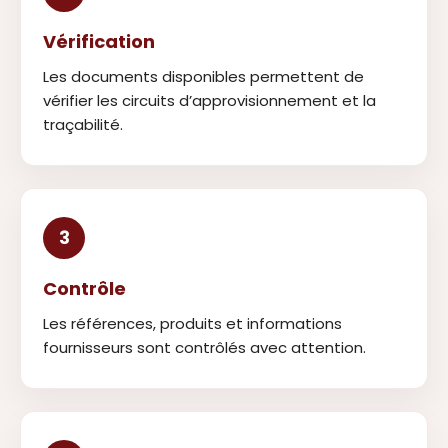
Vérification
Les documents disponibles permettent de
vérifier les circuits d’approvisionnement et la
traçabilité.
3
Contrôle
Les références, produits et informations
fournisseurs sont contrôlés avec attention.