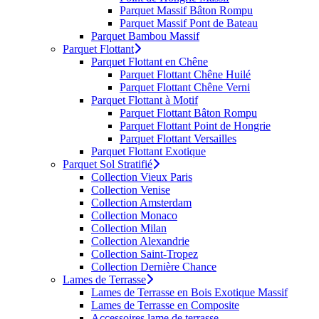
Parquet Massif Bâton Rompu
Parquet Massif Pont de Bateau
Parquet Bambou Massif
Parquet Flottant
Parquet Flottant en Chêne
Parquet Flottant Chêne Huilé
Parquet Flottant Chêne Verni
Parquet Flottant à Motif
Parquet Flottant Bâton Rompu
Parquet Flottant Point de Hongrie
Parquet Flottant Versailles
Parquet Flottant Exotique
Parquet Sol Stratifié
Collection Vieux Paris
Collection Venise
Collection Amsterdam
Collection Monaco
Collection Milan
Collection Alexandrie
Collection Saint-Tropez
Collection Dernière Chance
Lames de Terrasse
Lames de Terrasse en Bois Exotique Massif
Lames de Terrasse en Composite
Accessoires lame de terrasse