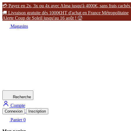

P
a
y
e
z
e
n
2
x
,
3
x
o
u
4
x
a
v
e
c
A
l
m
a
j
u
s
q
u
'
à
4
0
0
0
€
,
s
a
n
s
f
r
a
i
s
c
a
c
h
é
s

L
i
v
r
a
i
s
o
n
g
r
a
t
u
i
t
e
d
è
s
1
0
0
0
€
H
T
d
'
a
c
h
a
t
e
n
F
r
a
n
c
e
M
é
t
r
o
p
o
l
i
t
a
i
n
e
A
l
e
r
t
e
C
o
u
p
d
e
S
o
l
e
i
l
j
u
s
q
u
'
a
u
1
6
a
o
û
t
!

Magasins
Recherche
Compte
Connexion
Inscription
Panier
0