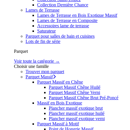
Collection Dernière Chance
Lames de Terrasse
Lames de Terrasse en Bois Exotique Massif
Lames de Terrasse en Composite
Accessoires lame de terrasse
Saturateur
Parquet pour salles de bain et cuisines
Lots de fin de série
Parquet
Voir toute la catégorie →
Choisir une famille
Trouver mon parquet
Parquet Massif
Parquet Massif en Chêne
Parquet Massif Chêne Huilé
Parquet Massif Chêne Verni
Parquet Massif Chêne Brut Pré-Poncé
Massif en Bois Exotique
Plancher massif exotique brut
Plancher massif exotique huilé
Plancher massif exotique verni
Parquet Massif à Motif
Point de Hongrie Massif