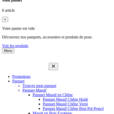
Mon panier
0 article
×
Votre panier est vide
Découvrez nos parquets, accessoires et produits de pose.
Voir les produits
Menu
Promotions
Parquet
Trouver mon parquet
Parquet Massif
Parquet Massif en Chêne
Parquet Massif Chêne Huilé
Parquet Massif Chêne Verni
Parquet Massif Chêne Brut Pré-Poncé
Massif en Bois Exotique