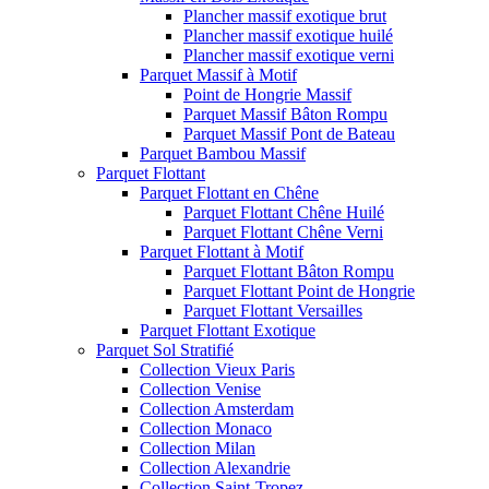
Plancher massif exotique brut
Plancher massif exotique huilé
Plancher massif exotique verni
Parquet Massif à Motif
Point de Hongrie Massif
Parquet Massif Bâton Rompu
Parquet Massif Pont de Bateau
Parquet Bambou Massif
Parquet Flottant
Parquet Flottant en Chêne
Parquet Flottant Chêne Huilé
Parquet Flottant Chêne Verni
Parquet Flottant à Motif
Parquet Flottant Bâton Rompu
Parquet Flottant Point de Hongrie
Parquet Flottant Versailles
Parquet Flottant Exotique
Parquet Sol Stratifié
Collection Vieux Paris
Collection Venise
Collection Amsterdam
Collection Monaco
Collection Milan
Collection Alexandrie
Collection Saint-Tropez