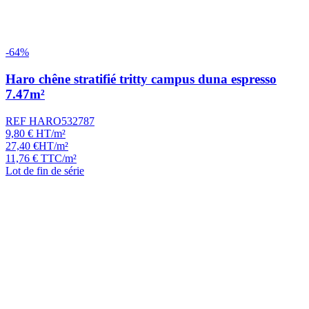
-64%
Haro chêne stratifié tritty campus duna espresso
7.47m²
REF HARO532787
9,80
€
HT/m²
27,40
€
HT/m²
11,76
€
TTC/m²
Lot de fin de série