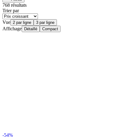
768 résultats
Trier par
Vue
2 par ligne
3 par ligne
Affichage
Détaillé
Compact
-54%