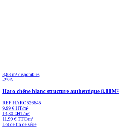
8,88 m² disponibles
-25%
Haro chêne blanc structure authentique 8.88M²
REF HARO526645
9,99
€
HT/m²
13,30
€
HT/m²
11,99
€
TTC/m²
Lot de fin de série