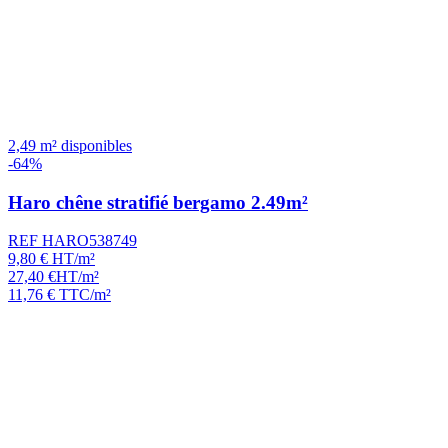
2,49 m² disponibles
-64%
Haro chêne stratifié bergamo 2.49m²
REF HARO538749
9,80
€
HT/m²
27,40
€
HT/m²
11,76
€
TTC/m²