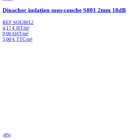
Dinachoc isolation sous-couche S801 2mm 18dB
REF SOU8012
4,17
€
HT/m²
9,00
€
HT/m²
5,00
€
TTC/m²
-8%