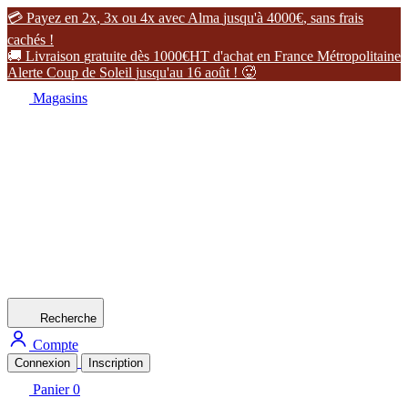
4
0
0
0
€
,
s
a
n
s
f
r
a
i
s
c
a
c
h
é
s
!

L
i
v
r
a
i
s
o
n
g
r
a
t
u
i
t
e
d
è
s
1
0
0
0
€
H
T
d
'
a
c
h
a
t
e
n
F
r
a
n
c
e
M
é
t
r
o
p
o
l
i
t
a
i
n
e
A
l
e
r
t
e
C
o
u
p
d
e
S
o
l
e
i
l
j
u
s
q
u
'
a
u
1
6
a
o
û
t
!

Magasins
Recherche
Compte
Connexion
Inscription
Panier
0