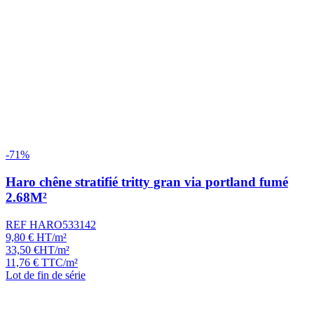
-71%
Haro chêne stratifié tritty gran via portland fumé
2.68M²
REF HARO533142
9,80
€
HT/m²
33,50
€
HT/m²
11,76
€
TTC/m²
Lot de fin de série