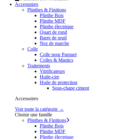
Accessoires
Plinthes & Finitions
Plinthe Bois
Plinthe MDF
Plinthe électrique
Quart de rond
Barre de seuil
Nez de marche
Colle
Colle pour Parquet
Colles & Mastics
Traitements
Vitrificateurs
Huile-cire
Huile de protection
Sous-chape ciment
Accessoires
Voir toute la catégorie →
Choisir une famille
Plinthes & Finitions
Plinthe Bois
Plinthe MDF
Plinthe électrique