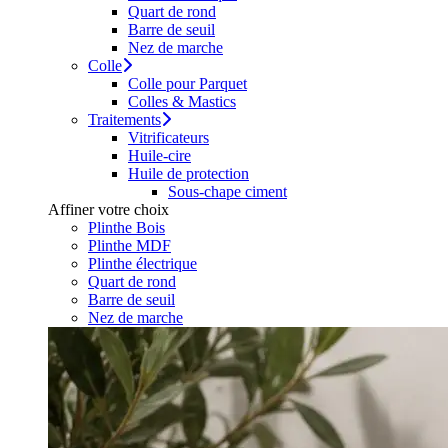
Quart de rond
Barre de seuil
Nez de marche
Colle
Colle pour Parquet
Colles & Mastics
Traitements
Vitrificateurs
Huile-cire
Huile de protection
Sous-chape ciment
Affiner votre choix
Plinthe Bois
Plinthe MDF
Plinthe électrique
Quart de rond
Barre de seuil
Nez de marche