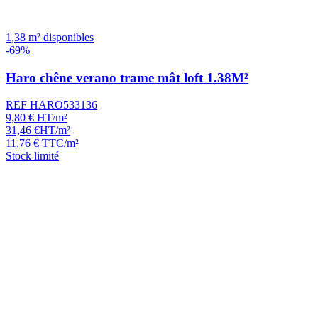
1,38 m² disponibles
-69%
Haro chêne verano trame mât loft 1.38M²
REF HARO533136
9,80
€
HT/m²
31,46
€
HT/m²
11,76
€
TTC/m²
Stock limité