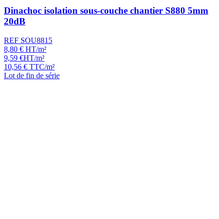
Dinachoc isolation sous-couche chantier S880 5mm
20dB
REF SOU8815
8,80
€
HT/m²
9,59
€
HT/m²
10,56
€
TTC/m²
Lot de fin de série