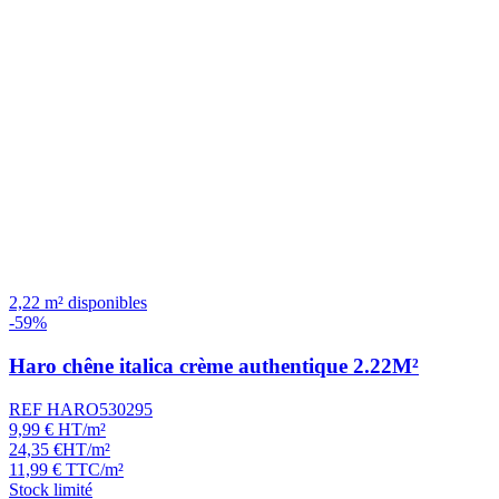
2,22 m² disponibles
-59%
Haro chêne italica crème authentique 2.22M²
REF HARO530295
9,99
€
HT/m²
24,35
€
HT/m²
11,99
€
TTC/m²
Stock limité