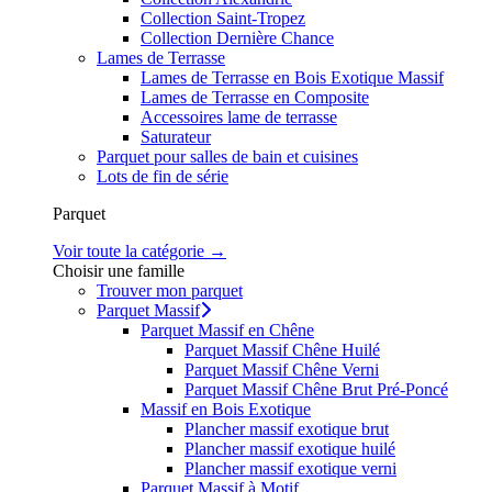
Collection Saint-Tropez
Collection Dernière Chance
Lames de Terrasse
Lames de Terrasse en Bois Exotique Massif
Lames de Terrasse en Composite
Accessoires lame de terrasse
Saturateur
Parquet pour salles de bain et cuisines
Lots de fin de série
Parquet
Voir toute la catégorie →
Choisir une famille
Trouver mon parquet
Parquet Massif
Parquet Massif en Chêne
Parquet Massif Chêne Huilé
Parquet Massif Chêne Verni
Parquet Massif Chêne Brut Pré-Poncé
Massif en Bois Exotique
Plancher massif exotique brut
Plancher massif exotique huilé
Plancher massif exotique verni
Parquet Massif à Motif