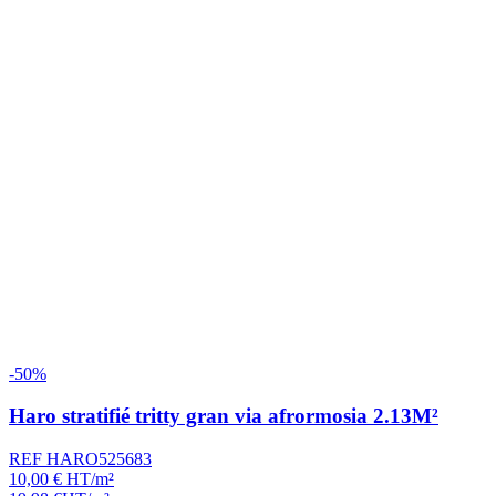
-50%
Haro stratifié tritty gran via afrormosia 2.13M²
REF HARO525683
10,00
€
HT/m²