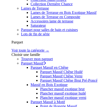
Collection Dernière Chance
Lames de Terrasse
Lames de Terrasse en Bois Exotique Massif
Lames de Terrasse en Composite
Accessoires lame de terrasse
Saturateur
Parquet pour salles de bain et cuisines
Lots de fin de série
Parquet
Voir toute la catégorie →
Choisir une famille
Trouver mon parquet
Parquet Massif
Parquet Massif en Chêne
Parquet Massif Chêne Huilé
Parquet Massif Chêne Verni
Parquet Massif Chêne Brut Pré-Poncé
Massif en Bois Exotique
Plancher massif exotique brut
Plancher massif exotique huilé
Plancher massif exotique verni
Parquet Massif à Motif
Point de Hongrie Massif