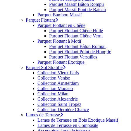
Parquet Massif Bâton Rompu
Parquet Massif Pont de Bateau
Parquet Bambou Massif
Parquet Flottant
Parquet Flottant en Chêne
Parquet Flottant Chêne Huilé
Parquet Flottant Chêne Verni
Parquet Flottant à Motif
Parquet Flottant Bâton Rompu
Parquet Flottant Point de Hongrie
Parquet Flottant Versailles
Parquet Flottant Exotique
Parquet Sol Stratifié
Collection Vieux Paris
Collection Venise
Collection Amsterdam
Collection Monaco
Collection Milan
Collection Alexandrie
Collection Saint-Tropez
Collection Dernière Chance
Lames de Terrasse
Lames de Terrasse en Bois Exotique Massif
Lames de Terrasse en Composite
Accessoires lame de terrasse