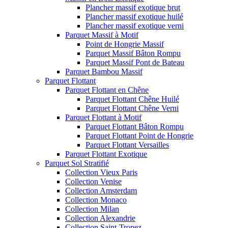
Plancher massif exotique brut
Plancher massif exotique huilé
Plancher massif exotique verni
Parquet Massif à Motif
Point de Hongrie Massif
Parquet Massif Bâton Rompu
Parquet Massif Pont de Bateau
Parquet Bambou Massif
Parquet Flottant
Parquet Flottant en Chêne
Parquet Flottant Chêne Huilé
Parquet Flottant Chêne Verni
Parquet Flottant à Motif
Parquet Flottant Bâton Rompu
Parquet Flottant Point de Hongrie
Parquet Flottant Versailles
Parquet Flottant Exotique
Parquet Sol Stratifié
Collection Vieux Paris
Collection Venise
Collection Amsterdam
Collection Monaco
Collection Milan
Collection Alexandrie
Collection Saint-Tropez