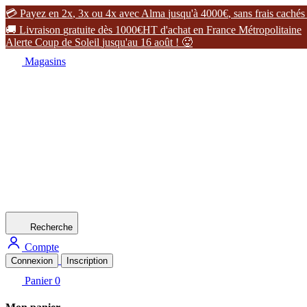

P
a
y
e
z
e
n
2
x
,
3
x
o
u
4
x
a
v
e
c
A
l
m
a
j
u
s
q
u
'
à
4
0
0
0
€
,
s
a
n
s
f
r
a
i
s
c
a
c
h
é
s

L
i
v
r
a
i
s
o
n
g
r
a
t
u
i
t
e
d
è
s
1
0
0
0
€
H
T
d
'
a
c
h
a
t
e
n
F
r
a
n
c
e
M
é
t
r
o
p
o
l
i
t
a
i
n
e
A
l
e
r
t
e
C
o
u
p
d
e
S
o
l
e
i
l
j
u
s
q
u
'
a
u
1
6
a
o
û
t
!

Magasins
Recherche
Compte
Connexion
Inscription
Panier
0