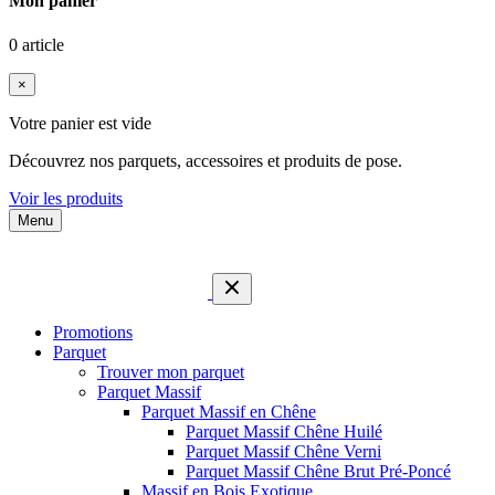
Mon panier
0 article
×
Votre panier est vide
Découvrez nos parquets, accessoires et produits de pose.
Voir les produits
Menu
Promotions
Parquet
Trouver mon parquet
Parquet Massif
Parquet Massif en Chêne
Parquet Massif Chêne Huilé
Parquet Massif Chêne Verni
Parquet Massif Chêne Brut Pré-Poncé
Massif en Bois Exotique