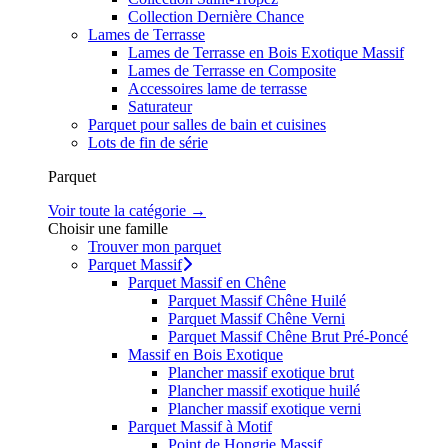
Collection Dernière Chance
Lames de Terrasse
Lames de Terrasse en Bois Exotique Massif
Lames de Terrasse en Composite
Accessoires lame de terrasse
Saturateur
Parquet pour salles de bain et cuisines
Lots de fin de série
Parquet
Voir toute la catégorie →
Choisir une famille
Trouver mon parquet
Parquet Massif
Parquet Massif en Chêne
Parquet Massif Chêne Huilé
Parquet Massif Chêne Verni
Parquet Massif Chêne Brut Pré-Poncé
Massif en Bois Exotique
Plancher massif exotique brut
Plancher massif exotique huilé
Plancher massif exotique verni
Parquet Massif à Motif
Point de Hongrie Massif