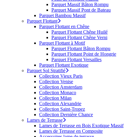
Parquet Massif Bâton Rompu
Parquet Massif Pont de Bateau
Parquet Bambou Massif
Parquet Flottant
Parquet Flottant en Chêne
Parquet Flottant Chêne Huilé
Parquet Flottant Chêne Verni
Parquet Flottant à Motif
Parquet Flottant Bâton Rompu
Parquet Flottant Point de Hongrie
Parquet Flottant Versailles
Parquet Flottant Exotique
Parquet Sol Stratifié
Collection Vieux Paris
Collection Venise
Collection Amsterdam
Collection Monaco
Collection Milan
Collection Alexandrie
Collection Saint-Tropez
Collection Dernière Chance
Lames de Terrasse
Lames de Terrasse en Bois Exotique Massif
Lames de Terrasse en Composite
Accessoires lame de terrasse