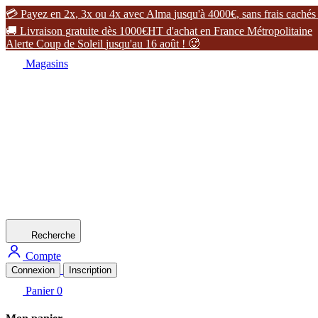

P
a
y
e
z
e
n
2
x
,
3
x
o
u
4
x
a
v
e
c
A
l
m
a
j
u
s
q
u
'
à
4
0
0
0
€
,
s
a
n
s
f
r
a
i
s
c
a
c
h
é
s

L
i
v
r
a
i
s
o
n
g
r
a
t
u
i
t
e
d
è
s
1
0
0
0
€
H
T
d
'
a
c
h
a
t
e
n
F
r
a
n
c
e
M
é
t
r
o
p
o
l
i
t
a
i
n
e
A
l
e
r
t
e
C
o
u
p
d
e
S
o
l
e
i
l
j
u
s
q
u
'
a
u
1
6
a
o
û
t
!

Magasins
Recherche
Compte
Connexion
Inscription
Panier
0