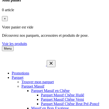
Mon panier
0 article
×
Votre panier est vide
Découvrez nos parquets, accessoires et produits de pose.
Voir les produits
Menu
Promotions
Parquet
Trouver mon parquet
Parquet Massif
Parquet Massif en Chêne
Parquet Massif Chêne Huilé
Parquet Massif Chêne Verni
Parquet Massif Chêne Brut Pré-Poncé
Massif en Bois Exotique