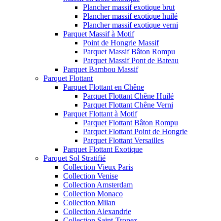
Plancher massif exotique brut
Plancher massif exotique huilé
Plancher massif exotique verni
Parquet Massif à Motif
Point de Hongrie Massif
Parquet Massif Bâton Rompu
Parquet Massif Pont de Bateau
Parquet Bambou Massif
Parquet Flottant
Parquet Flottant en Chêne
Parquet Flottant Chêne Huilé
Parquet Flottant Chêne Verni
Parquet Flottant à Motif
Parquet Flottant Bâton Rompu
Parquet Flottant Point de Hongrie
Parquet Flottant Versailles
Parquet Flottant Exotique
Parquet Sol Stratifié
Collection Vieux Paris
Collection Venise
Collection Amsterdam
Collection Monaco
Collection Milan
Collection Alexandrie
Collection Saint-Tropez