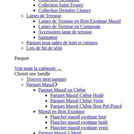
Collection Saint-Tropez
Collection Dernière Chance
Lames de Terrasse
Lames de Terrasse en Bois Exotique Massif
Lames de Terrasse en Composite
Accessoires lame de terrasse
Saturateur
Parquet pour salles de bain et cuisines
Lots de fin de série
Parquet
Voir toute la catégorie →
Choisir une famille
Trouver mon parquet
Parquet Massif
Parquet Massif en Chêne
Parquet Massif Chêne Huilé
Parquet Massif Chêne Verni
Parquet Massif Chêne Brut Pré-Poncé
Massif en Bois Exotique
Plancher massif exotique brut
Plancher massif exotique huilé
Plancher massif exotique verni
Parquet Massif à Motif