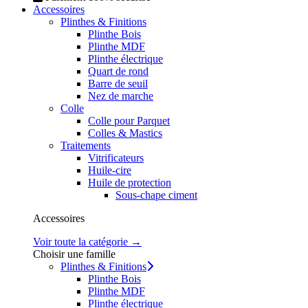
Accessoires
Plinthes & Finitions
Plinthe Bois
Plinthe MDF
Plinthe électrique
Quart de rond
Barre de seuil
Nez de marche
Colle
Colle pour Parquet
Colles & Mastics
Traitements
Vitrificateurs
Huile-cire
Huile de protection
Sous-chape ciment
Accessoires
Voir toute la catégorie →
Choisir une famille
Plinthes & Finitions
Plinthe Bois
Plinthe MDF
Plinthe électrique