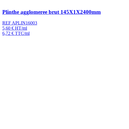
Plinthe agglomeree brut 145X1X2400mm
REF APLIN16003
5,60
€
HT/ml
6,72
€
TTC/ml