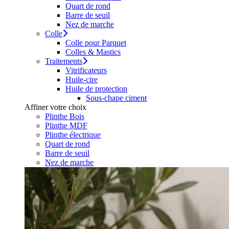
Quart de rond
Barre de seuil
Nez de marche
Colle
Colle pour Parquet
Colles & Mastics
Traitements
Vitrificateurs
Huile-cire
Huile de protection
Sous-chape ciment
Affiner votre choix
Plinthe Bois
Plinthe MDF
Plinthe électrique
Quart de rond
Barre de seuil
Nez de marche