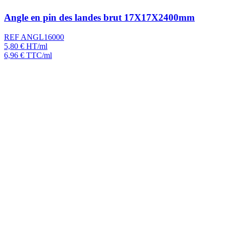
Angle en pin des landes brut 17X17X2400mm
REF ANGL16000
5,80
€
HT/ml
6,96
€
TTC/ml