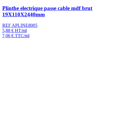
Plinthe electrique passe cable mdf brut
19X110X2440mm
REF APLINE8005
5,88
€
HT/ml
7,06
€
TTC/ml