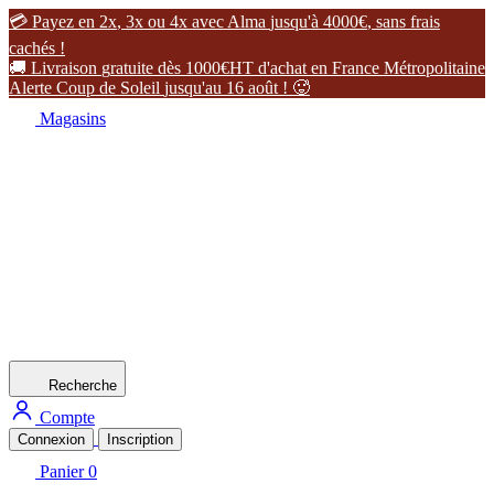

P
a
y
e
z
e
n
2
x
,
3
x
o
u
4
x
a
v
e
c
A
l
m
a
j
u
s
q
u
'
à
4
0
0
0
€
,
s
a
n
s
f
r
a
i
s
c
a
c
h
é
s
!

L
i
v
r
a
i
s
o
n
g
r
a
t
u
i
t
e
d
è
s
1
0
0
0
€
H
T
d
'
a
c
h
a
t
e
n
F
r
a
n
c
e
M
é
t
r
o
p
o
l
i
t
a
i
n
e
A
l
e
r
t
e
C
o
u
p
d
e
S
o
l
e
i
l
j
u
s
q
u
'
a
u
1
6
a
o
û
t
!

Magasins
Recherche
Compte
Connexion
Inscription
Panier
0