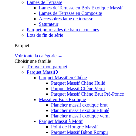
Lames de Terrasse
Lames de Terrasse en Bois Exotique Massif
Lames de Terrasse en Composite
Accessoires lame de terrasse
Saturateur
Parquet pour salles de bain et cuisines
Lots de fin de série
Parquet
Voir toute la catégorie →
Choisir une famille
Trouver mon parquet
Parquet Massif
Parquet Massif en Chêne
Parquet Massif Chêne Huilé
Parquet Massif Chêne Verni
Parquet Massif Chêne Brut Pré-Poncé
Massif en Bois Exotique
Plancher massif exotique brut
Plancher massif exotique huilé
Plancher massif exotique verni
Parquet Massif à Motif
Point de Hongrie Massif
Parquet Massif Bâton Rompu