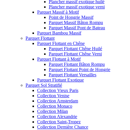
Plancher massif exotique huilé
Plancher massif exotique verni
Parquet Massif à Motif
Point de Hongrie Massif
Parquet Massif Bâton Rompu
Parquet Massif Pont de Bateau
Parquet Bambou Massif
Parquet Flottant
Parquet Flottant en Chêne
Parquet Flottant Chêne Huilé
Parquet Flottant Chêne Verni
Parquet Flottant à Motif
Parquet Flottant Bâton Rompu
Parquet Flottant Point de Hongrie
Parquet Flottant Versailles
Parquet Flottant Exotique
Parquet Sol Stratifié
Collection Vieux Paris
Collection Venise
Collection Amsterdam
Collection Monaco
Collection Milan
Collection Alexandrie
Collection Saint-Tropez
Collection Dernière Chance