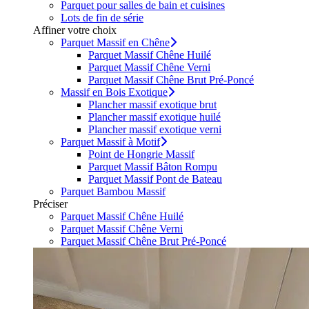
Parquet pour salles de bain et cuisines
Lots de fin de série
Affiner votre choix
Parquet Massif en Chêne
Parquet Massif Chêne Huilé
Parquet Massif Chêne Verni
Parquet Massif Chêne Brut Pré-Poncé
Massif en Bois Exotique
Plancher massif exotique brut
Plancher massif exotique huilé
Plancher massif exotique verni
Parquet Massif à Motif
Point de Hongrie Massif
Parquet Massif Bâton Rompu
Parquet Massif Pont de Bateau
Parquet Bambou Massif
Préciser
Parquet Massif Chêne Huilé
Parquet Massif Chêne Verni
Parquet Massif Chêne Brut Pré-Poncé