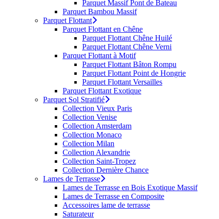
Parquet Massif Pont de Bateau
Parquet Bambou Massif
Parquet Flottant
Parquet Flottant en Chêne
Parquet Flottant Chêne Huilé
Parquet Flottant Chêne Verni
Parquet Flottant à Motif
Parquet Flottant Bâton Rompu
Parquet Flottant Point de Hongrie
Parquet Flottant Versailles
Parquet Flottant Exotique
Parquet Sol Stratifié
Collection Vieux Paris
Collection Venise
Collection Amsterdam
Collection Monaco
Collection Milan
Collection Alexandrie
Collection Saint-Tropez
Collection Dernière Chance
Lames de Terrasse
Lames de Terrasse en Bois Exotique Massif
Lames de Terrasse en Composite
Accessoires lame de terrasse
Saturateur