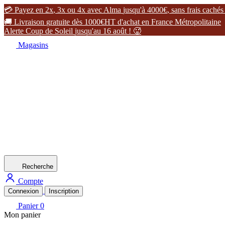

P
a
y
e
z
e
n
2
x
,
3
x
o
u
4
x
a
v
e
c
A
l
m
a
j
u
s
q
u
'
à
4
0
0
0
€
,
s
a
n
s
f
r
a
i
s
c
a
c
h
é
s

L
i
v
r
a
i
s
o
n
g
r
a
t
u
i
t
e
d
è
s
1
0
0
0
€
H
T
d
'
a
c
h
a
t
e
n
F
r
a
n
c
e
M
é
t
r
o
p
o
l
i
t
a
i
n
e
A
l
e
r
t
e
C
o
u
p
d
e
S
o
l
e
i
l
j
u
s
q
u
'
a
u
1
6
a
o
û
t
!

Magasins
Recherche
Compte
Connexion
Inscription
Panier
0
Mon panier