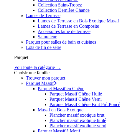
Collection Saint-Tropez
Collection Dernière Chance
Lames de Terrasse
Lames de Terrasse en Bois Exotique Massif
Lames de Terrasse en Composite
Accessoires lame de terrasse
Saturateur
Parquet pour salles de bain et cuisines
Lots de fin de série
Parquet
Voir toute la catégorie →
Choisir une famille
Trouver mon parquet
Parquet Massif
Parquet Massif en Chêne
Parquet Massif Chêne Huilé
Parquet Massif Chêne Verni
Parquet Massif Chêne Brut Pré-Poncé
Massif en Bois Exotique
Plancher massif exotique brut
Plancher massif exotique huilé
Plancher massif exotique verni
Parquet Massif à Motif