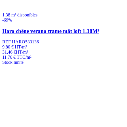
1,38 m² disponibles
-69%
Haro chêne verano trame mât loft 1.38M²
REF HARO533136
9,80
€
HT/m²
31,46
€
HT/m²
11,76
€
TTC/m²
Stock limité