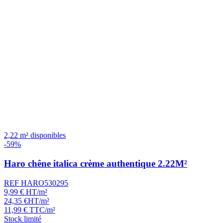
2,22 m² disponibles
-59%
Haro chêne italica crème authentique 2.22M²
REF HARO530295
9,99
€
HT/m²
24,35
€
HT/m²
11,99
€
TTC/m²
Stock limité