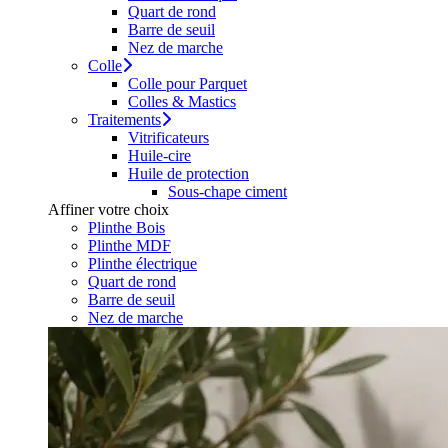
Quart de rond
Barre de seuil
Nez de marche
Colle
Colle pour Parquet
Colles & Mastics
Traitements
Vitrificateurs
Huile-cire
Huile de protection
Sous-chape ciment
Affiner votre choix
Plinthe Bois
Plinthe MDF
Plinthe électrique
Quart de rond
Barre de seuil
Nez de marche