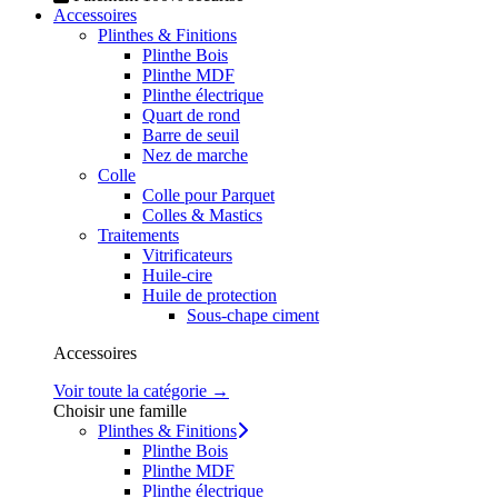
Accessoires
Plinthes & Finitions
Plinthe Bois
Plinthe MDF
Plinthe électrique
Quart de rond
Barre de seuil
Nez de marche
Colle
Colle pour Parquet
Colles & Mastics
Traitements
Vitrificateurs
Huile-cire
Huile de protection
Sous-chape ciment
Accessoires
Voir toute la catégorie →
Choisir une famille
Plinthes & Finitions
Plinthe Bois
Plinthe MDF
Plinthe électrique