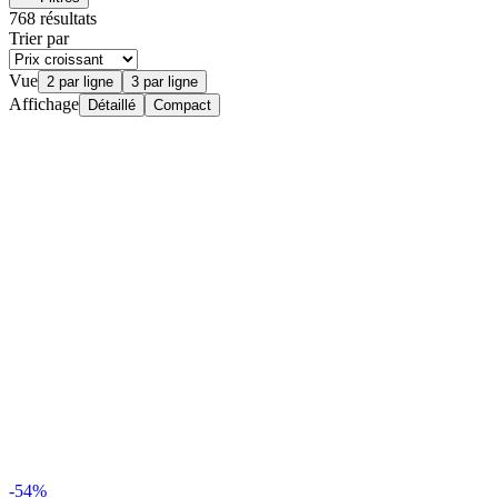
768 résultats
Trier par
Vue
2 par ligne
3 par ligne
Affichage
Détaillé
Compact
-54%