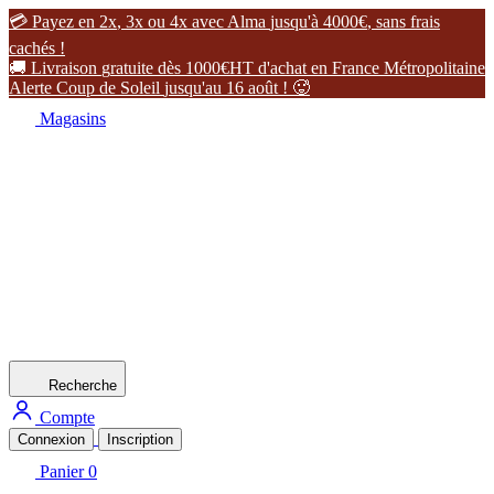

P
a
y
e
z
e
n
2
x
,
3
x
o
u
4
x
a
v
e
c
A
l
m
a
j
u
s
q
u
'
à
4
0
0
0
€
,
s
a
n
s
f
r
a
i
s
c
a
c
h
é
s
!

L
i
v
r
a
i
s
o
n
g
r
a
t
u
i
t
e
d
è
s
1
0
0
0
€
H
T
d
'
a
c
h
a
t
e
n
F
r
a
n
c
e
M
é
t
r
o
p
o
l
i
t
a
i
n
e
A
l
e
r
t
e
C
o
u
p
d
e
S
o
l
e
i
l
j
u
s
q
u
'
a
u
1
6
a
o
û
t
!

Magasins
Recherche
Compte
Connexion
Inscription
Panier
0