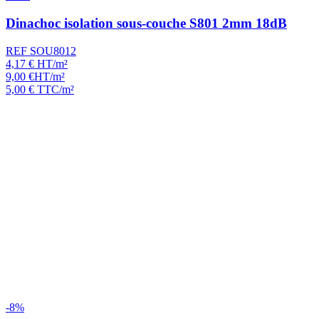
Dinachoc isolation sous-couche S801 2mm 18dB
REF SOU8012
4,17
€
HT/m²
9,00
€
HT/m²
5,00
€
TTC/m²
-8%