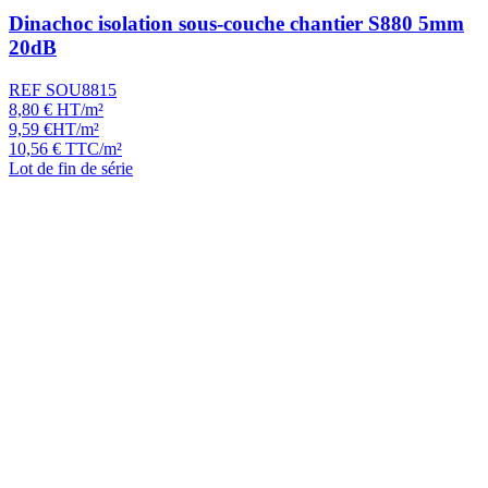
Dinachoc isolation sous-couche chantier S880 5mm
20dB
REF SOU8815
8,80
€
HT/m²
9,59
€
HT/m²
10,56
€
TTC/m²
Lot de fin de série