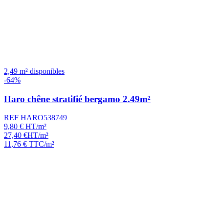
2,49 m² disponibles
-64%
Haro chêne stratifié bergamo 2.49m²
REF HARO538749
9,80
€
HT/m²
27,40
€
HT/m²
11,76
€
TTC/m²