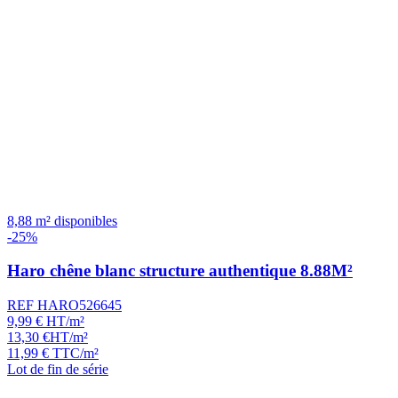
8,88 m² disponibles
-25%
Haro chêne blanc structure authentique 8.88M²
REF HARO526645
9,99
€
HT/m²
13,30
€
HT/m²
11,99
€
TTC/m²
Lot de fin de série