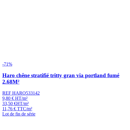
-71%
Haro chêne stratifié tritty gran via portland fumé
2.68M²
REF HARO533142
9,80
€
HT/m²
33,50
€
HT/m²
11,76
€
TTC/m²
Lot de fin de série