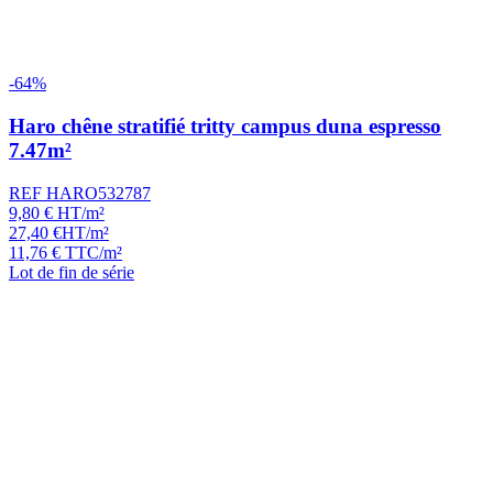
-64%
Haro chêne stratifié tritty campus duna espresso
7.47m²
REF HARO532787
9,80
€
HT/m²
27,40
€
HT/m²
11,76
€
TTC/m²
Lot de fin de série