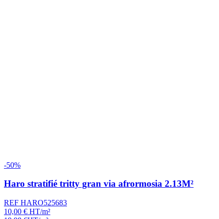
-50%
Haro stratifié tritty gran via afrormosia 2.13M²
REF HARO525683
10,00
€
HT/m²