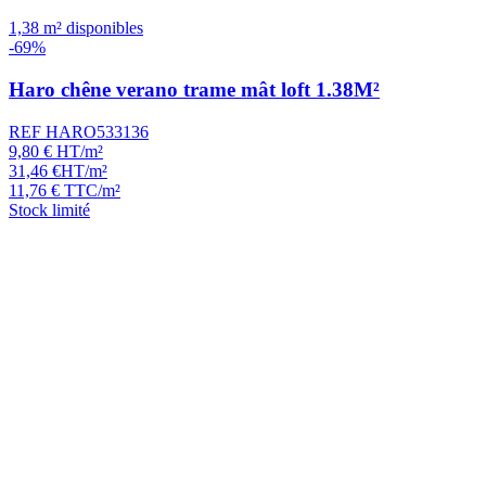
1,38 m² disponibles
-69%
Haro chêne verano trame mât loft 1.38M²
REF HARO533136
9,80
€
HT/m²
31,46
€
HT/m²
11,76
€
TTC/m²
Stock limité