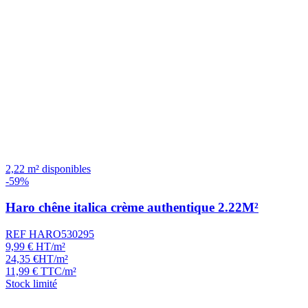
2,22 m² disponibles
-59%
Haro chêne italica crème authentique 2.22M²
REF HARO530295
9,99
€
HT/m²
24,35
€
HT/m²
11,99
€
TTC/m²
Stock limité