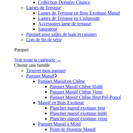
Collection Dernière Chance
Lames de Terrasse
Lames de Terrasse en Bois Exotique Massif
Lames de Terrasse en Composite
Accessoires lame de terrasse
Saturateur
Parquet pour salles de bain et cuisines
Lots de fin de série
Parquet
Voir toute la catégorie →
Choisir une famille
Trouver mon parquet
Parquet Massif
Parquet Massif en Chêne
Parquet Massif Chêne Huilé
Parquet Massif Chêne Verni
Parquet Massif Chêne Brut Pré-Poncé
Massif en Bois Exotique
Plancher massif exotique brut
Plancher massif exotique huilé
Plancher massif exotique verni
Parquet Massif à Motif
Point de Hongrie Massif