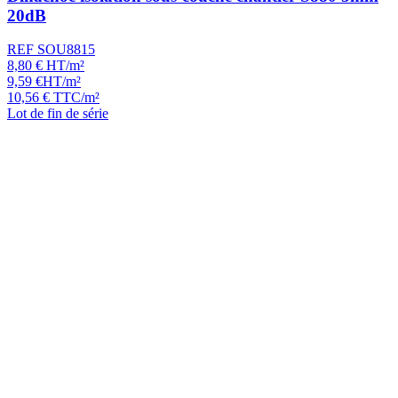
20dB
REF SOU8815
8,80
€
HT/m²
9,59
€
HT/m²
10,56
€
TTC/m²
Lot de fin de série