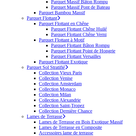
Parquet Massif Bâton Rompu
Parquet Massif Pont de Bateau
Parquet Bambou Massif
Parquet Flottant
Parquet Flottant en Chêne
Parquet Flottant Chêne Huilé
Parquet Flottant Chêne Verni
Parquet Flottant à Motif
Parquet Flottant Bâton Rompu
Parquet Flottant Point de Hongrie
Parquet Flottant Versailles
Parquet Flottant Exotique
Parquet Sol Stratifié
Collection Vieux Paris
Collection Venise
Collection Amsterdam
Collection Monaco
Collection Milan
Collection Alexandrie
Collection Saint-Tropez
Collection Dernière Chance
Lames de Terrasse
Lames de Terrasse en Bois Exotique Massif
Lames de Terrasse en Composite
Accessoires lame de terrasse