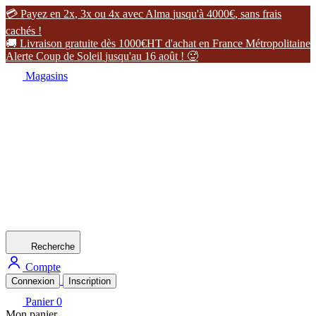

P
a
y
e
z
e
n
2
x
,
3
x
o
u
4
x
a
v
e
c
A
l
m
a
j
u
s
q
u
'
à
4
0
0
0
€
,
s
a
n
s
f
r
a
i
s
c
a
c
h
é
s
!

L
i
v
r
a
i
s
o
n
g
r
a
t
u
i
t
e
d
è
s
1
0
0
0
€
H
T
d
'
a
c
h
a
t
e
n
F
r
a
n
c
e
M
é
t
r
o
p
o
l
i
t
a
i
n
e
A
l
e
r
t
e
C
o
u
p
d
e
S
o
l
e
i
l
j
u
s
q
u
'
a
u
1
6
a
o
û
t
!

Magasins
Recherche
Compte
Connexion
Inscription
Panier
0
Mon panier