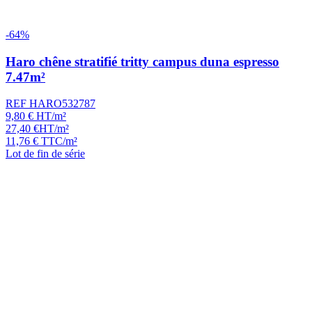
-64%
Haro chêne stratifié tritty campus duna espresso
7.47m²
REF HARO532787
9,80
€
HT/m²
27,40
€
HT/m²
11,76
€
TTC/m²
Lot de fin de série