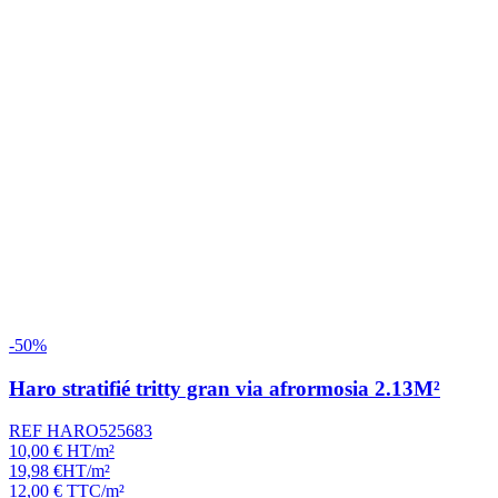
-50%
Haro stratifié tritty gran via afrormosia 2.13M²
REF HARO525683
10,00
€
HT/m²
19,98
€
HT/m²
12,00
€
TTC/m²