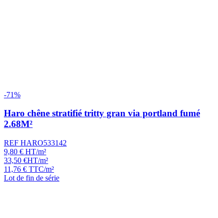
-71%
Haro chêne stratifié tritty gran via portland fumé
2.68M²
REF HARO533142
9,80
€
HT/m²
33,50
€
HT/m²
11,76
€
TTC/m²
Lot de fin de série