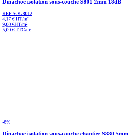
Dinachoc isolation sous-couche S801 2mm 18dB
REF SOU8012
4,17
€
HT/m²
9,00
€
HT/m²
5,00
€
TTC/m²
-8%
Dinachoc isolation sous-couche chantier S880 5mm