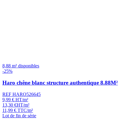
8,88 m² disponibles
-25%
Haro chêne blanc structure authentique 8.88M²
REF HARO526645
9,99
€
HT/m²
13,30
€
HT/m²
11,99
€
TTC/m²
Lot de fin de série