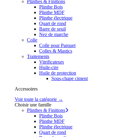
Plinthes & Finitions
Plinthe Bois
Plinthe MDF
Plinthe électrique
Quart de rond
Barre de seuil
Nez de marche
Colle
Colle pour Parquet
Colles & Mastics
Traitements
Vitrificateurs
Huile-cire
Huile de protection
Sous-chape ciment
Accessoires
Voir toute la catégorie →
Choisir une famille
Plinthes & Finitions
Plinthe Bois
Plinthe MDF
Plinthe électrique
Quart de rond