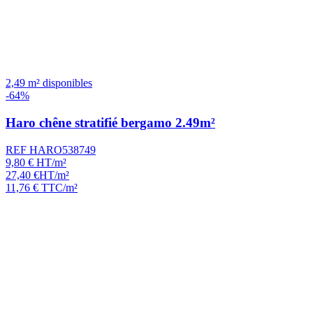
2,49 m² disponibles
-64%
Haro chêne stratifié bergamo 2.49m²
REF HARO538749
9,80
€
HT/m²
27,40
€
HT/m²
11,76
€
TTC/m²