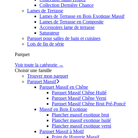
Collection Dernière Chance
Lames de Terrasse
Lames de Terrasse en Bois Exotique Massif
Lames de Terrasse en Composite
Accessoires lame de terrasse
Saturateur
Parquet pour salles de bain et cuisines
Lots de fin de série
Parquet
Voir toute la catégorie →
Choisir une famille
Trouver mon parquet
Parquet Massif
Parquet Massif en Chêne
Parquet Massif Chêne Huilé
Parquet Massif Chêne Verni
Parquet Massif Chêne Brut Pré-Poncé
Massif en Bois Exotique
Plancher massif exotique brut
Plancher massif exotique huilé
Plancher massif exotique verni
Parquet Massif à Motif
Point de Hongrie Massif