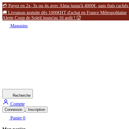

P
a
y
e
z
e
n
2
x
,
3
x
o
u
4
x
a
v
e
c
A
l
m
a
j
u
s
q
u
'
à
4
0
0
0
€
,
s
a
n
s
f
r
a
i
s
c
a
c
h
é
s

L
i
v
r
a
i
s
o
n
g
r
a
t
u
i
t
e
d
è
s
1
0
0
0
€
H
T
d
'
a
c
h
a
t
e
n
F
r
a
n
c
e
M
é
t
r
o
p
o
l
i
t
a
i
n
e
A
l
e
r
t
e
C
o
u
p
d
e
S
o
l
e
i
l
j
u
s
q
u
'
a
u
1
6
a
o
û
t
!

Magasins
Recherche
Compte
Connexion
Inscription
Panier
0