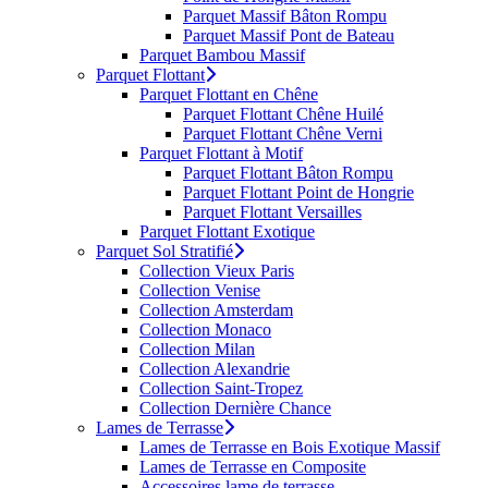
Parquet Massif Bâton Rompu
Parquet Massif Pont de Bateau
Parquet Bambou Massif
Parquet Flottant
Parquet Flottant en Chêne
Parquet Flottant Chêne Huilé
Parquet Flottant Chêne Verni
Parquet Flottant à Motif
Parquet Flottant Bâton Rompu
Parquet Flottant Point de Hongrie
Parquet Flottant Versailles
Parquet Flottant Exotique
Parquet Sol Stratifié
Collection Vieux Paris
Collection Venise
Collection Amsterdam
Collection Monaco
Collection Milan
Collection Alexandrie
Collection Saint-Tropez
Collection Dernière Chance
Lames de Terrasse
Lames de Terrasse en Bois Exotique Massif
Lames de Terrasse en Composite
Accessoires lame de terrasse