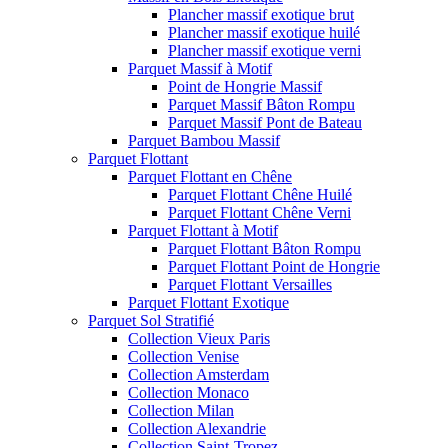
Plancher massif exotique brut
Plancher massif exotique huilé
Plancher massif exotique verni
Parquet Massif à Motif
Point de Hongrie Massif
Parquet Massif Bâton Rompu
Parquet Massif Pont de Bateau
Parquet Bambou Massif
Parquet Flottant
Parquet Flottant en Chêne
Parquet Flottant Chêne Huilé
Parquet Flottant Chêne Verni
Parquet Flottant à Motif
Parquet Flottant Bâton Rompu
Parquet Flottant Point de Hongrie
Parquet Flottant Versailles
Parquet Flottant Exotique
Parquet Sol Stratifié
Collection Vieux Paris
Collection Venise
Collection Amsterdam
Collection Monaco
Collection Milan
Collection Alexandrie
Collection Saint-Tropez