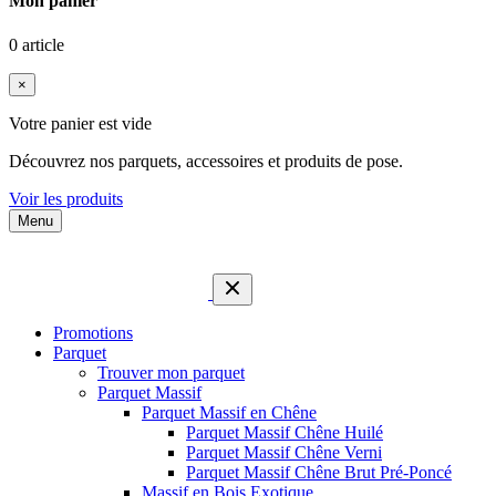
Mon panier
0 article
×
Votre panier est vide
Découvrez nos parquets, accessoires et produits de pose.
Voir les produits
Menu
Promotions
Parquet
Trouver mon parquet
Parquet Massif
Parquet Massif en Chêne
Parquet Massif Chêne Huilé
Parquet Massif Chêne Verni
Parquet Massif Chêne Brut Pré-Poncé
Massif en Bois Exotique