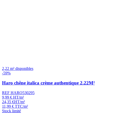
2,22 m² disponibles
-59%
Haro chêne italica crème authentique 2.22M²
REF HARO530295
9,99
€
HT/m²
24,35
€
HT/m²
11,99
€
TTC/m²
Stock limité