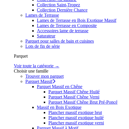
Collection Saint-Tropez
Collection Dernière Chance
Lames de Terrasse
Lames de Terrasse en Bois Exotique Massif
Lames de Terrasse en Composite
Accessoires lame de terrasse
Saturateur
Parquet pour salles de bain et cuisines
Lots de fin de série
Parquet
Voir toute la catégorie →
Choisir une famille
Trouver mon parquet
Parquet Massif
Parquet Massif en Chêne
Parquet Massif Chêne Huilé
Parquet Massif Chêne Verni
Parquet Massif Chêne Brut Pré-Poncé
Massif en Bois Exotique
Plancher massif exotique brut
Plancher massif exotique huilé
Plancher massif exotique verni
Parquet Massif à Motif