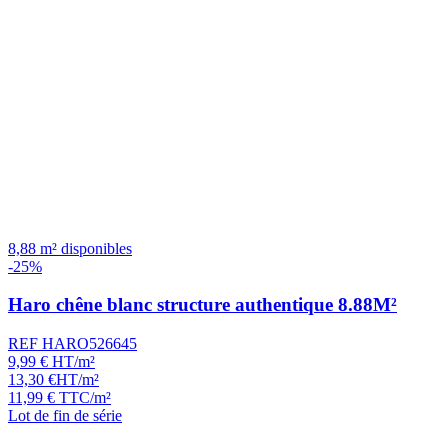
8,88 m² disponibles
-25%
Haro chêne blanc structure authentique 8.88M²
REF HARO526645
9,99
€
HT/m²
13,30
€
HT/m²
11,99
€
TTC/m²
Lot de fin de série