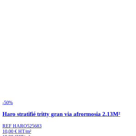
-50%
Haro stratifié tritty gran via afrormosia 2.13M²
REF HARO525683
10,00
€
HT/m²