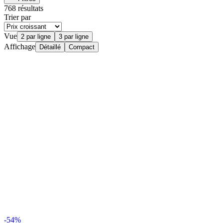
768 résultats
Trier par
Vue
2 par ligne
3 par ligne
Affichage
Détaillé
Compact
-54%