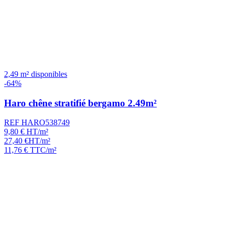
2,49 m² disponibles
-64%
Haro chêne stratifié bergamo 2.49m²
REF HARO538749
9,80
€
HT/m²
27,40
€
HT/m²
11,76
€
TTC/m²