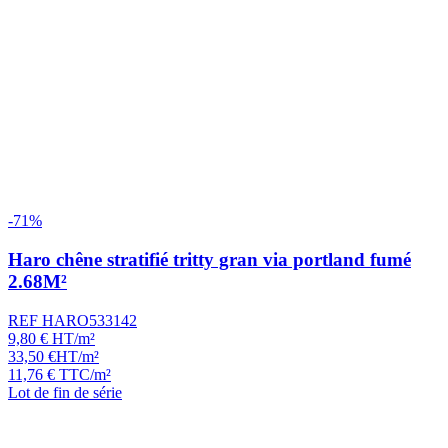
-71%
Haro chêne stratifié tritty gran via portland fumé
2.68M²
REF HARO533142
9,80
€
HT/m²
33,50
€
HT/m²
11,76
€
TTC/m²
Lot de fin de série