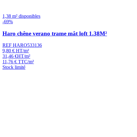
1,38 m² disponibles
-69%
Haro chêne verano trame mât loft 1.38M²
REF HARO533136
9,80
€
HT/m²
31,46
€
HT/m²
11,76
€
TTC/m²
Stock limité