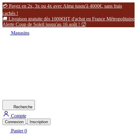

P
a
y
e
z
e
n
2
x
,
3
x
o
u
4
x
a
v
e
c
A
l
m
a
j
u
s
q
u
'
à
4
0
0
0
€
,
s
a
n
s
f
r
a
i
s
c
a
c
h
é
s
!

L
i
v
r
a
i
s
o
n
g
r
a
t
u
i
t
e
d
è
s
1
0
0
0
€
H
T
d
'
a
c
h
a
t
e
n
F
r
a
n
c
e
M
é
t
r
o
p
o
l
i
t
a
i
n
e
A
l
e
r
t
e
C
o
u
p
d
e
S
o
l
e
i
l
j
u
s
q
u
'
a
u
1
6
a
o
û
t
!

Magasins
Recherche
Compte
Connexion
Inscription
Panier
0