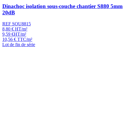
Dinachoc isolation sous-couche chantier S880 5mm
20dB
REF SOU8815
8,80
€
HT/m²
9,59
€
HT/m²
10,56
€
TTC/m²
Lot de fin de série