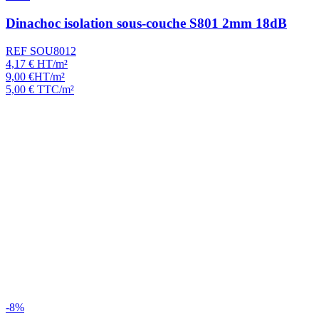
Dinachoc isolation sous-couche S801 2mm 18dB
REF SOU8012
4,17
€
HT/m²
9,00
€
HT/m²
5,00
€
TTC/m²
-8%