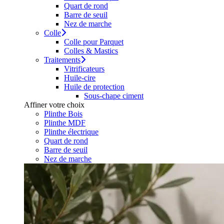
Quart de rond
Barre de seuil
Nez de marche
Colle
Colle pour Parquet
Colles & Mastics
Traitements
Vitrificateurs
Huile-cire
Huile de protection
Sous-chape ciment
Affiner votre choix
Plinthe Bois
Plinthe MDF
Plinthe électrique
Quart de rond
Barre de seuil
Nez de marche