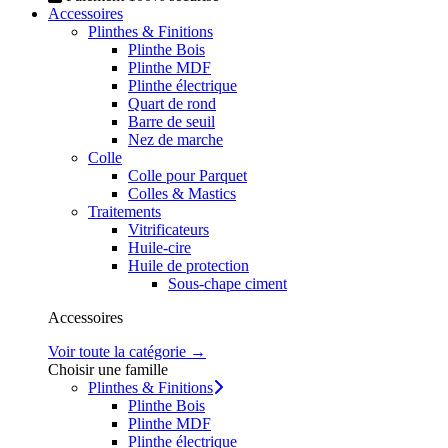
Accessoires
Plinthes & Finitions
Plinthe Bois
Plinthe MDF
Plinthe électrique
Quart de rond
Barre de seuil
Nez de marche
Colle
Colle pour Parquet
Colles & Mastics
Traitements
Vitrificateurs
Huile-cire
Huile de protection
Sous-chape ciment
Accessoires
Voir toute la catégorie →
Choisir une famille
Plinthes & Finitions
Plinthe Bois
Plinthe MDF
Plinthe électrique