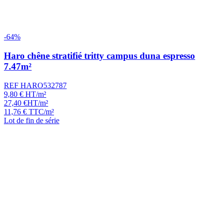
-64%
Haro chêne stratifié tritty campus duna espresso
7.47m²
REF HARO532787
9,80
€
HT/m²
27,40
€
HT/m²
11,76
€
TTC/m²
Lot de fin de série