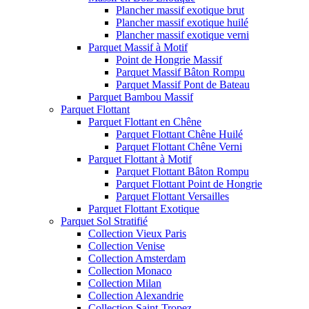
Plancher massif exotique brut
Plancher massif exotique huilé
Plancher massif exotique verni
Parquet Massif à Motif
Point de Hongrie Massif
Parquet Massif Bâton Rompu
Parquet Massif Pont de Bateau
Parquet Bambou Massif
Parquet Flottant
Parquet Flottant en Chêne
Parquet Flottant Chêne Huilé
Parquet Flottant Chêne Verni
Parquet Flottant à Motif
Parquet Flottant Bâton Rompu
Parquet Flottant Point de Hongrie
Parquet Flottant Versailles
Parquet Flottant Exotique
Parquet Sol Stratifié
Collection Vieux Paris
Collection Venise
Collection Amsterdam
Collection Monaco
Collection Milan
Collection Alexandrie
Collection Saint-Tropez