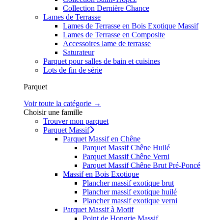
Collection Dernière Chance
Lames de Terrasse
Lames de Terrasse en Bois Exotique Massif
Lames de Terrasse en Composite
Accessoires lame de terrasse
Saturateur
Parquet pour salles de bain et cuisines
Lots de fin de série
Parquet
Voir toute la catégorie →
Choisir une famille
Trouver mon parquet
Parquet Massif
Parquet Massif en Chêne
Parquet Massif Chêne Huilé
Parquet Massif Chêne Verni
Parquet Massif Chêne Brut Pré-Poncé
Massif en Bois Exotique
Plancher massif exotique brut
Plancher massif exotique huilé
Plancher massif exotique verni
Parquet Massif à Motif
Point de Hongrie Massif