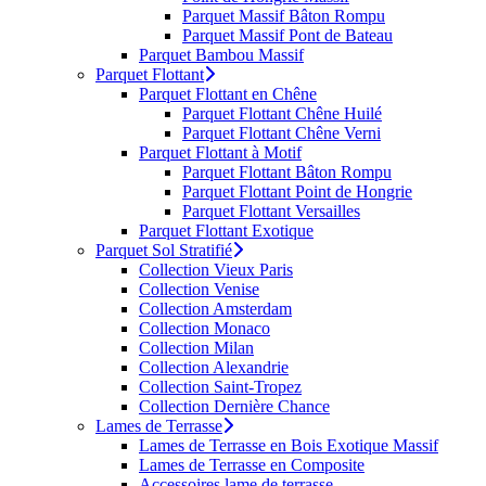
Parquet Massif Bâton Rompu
Parquet Massif Pont de Bateau
Parquet Bambou Massif
Parquet Flottant
Parquet Flottant en Chêne
Parquet Flottant Chêne Huilé
Parquet Flottant Chêne Verni
Parquet Flottant à Motif
Parquet Flottant Bâton Rompu
Parquet Flottant Point de Hongrie
Parquet Flottant Versailles
Parquet Flottant Exotique
Parquet Sol Stratifié
Collection Vieux Paris
Collection Venise
Collection Amsterdam
Collection Monaco
Collection Milan
Collection Alexandrie
Collection Saint-Tropez
Collection Dernière Chance
Lames de Terrasse
Lames de Terrasse en Bois Exotique Massif
Lames de Terrasse en Composite
Accessoires lame de terrasse