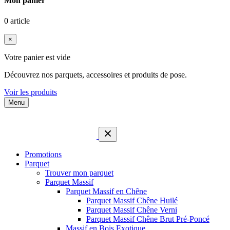
Mon panier
0 article
×
Votre panier est vide
Découvrez nos parquets, accessoires et produits de pose.
Voir les produits
Menu
Promotions
Parquet
Trouver mon parquet
Parquet Massif
Parquet Massif en Chêne
Parquet Massif Chêne Huilé
Parquet Massif Chêne Verni
Parquet Massif Chêne Brut Pré-Poncé
Massif en Bois Exotique