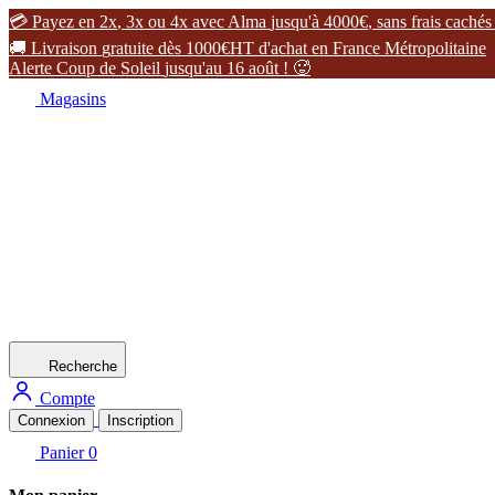

P
a
y
e
z
e
n
2
x
,
3
x
o
u
4
x
a
v
e
c
A
l
m
a
j
u
s
q
u
'
à
4
0
0
0
€
,
s
a
n
s
f
r
a
i
s
c
a
c
h
é
s

L
i
v
r
a
i
s
o
n
g
r
a
t
u
i
t
e
d
è
s
1
0
0
0
€
H
T
d
'
a
c
h
a
t
e
n
F
r
a
n
c
e
M
é
t
r
o
p
o
l
i
t
a
i
n
e
A
l
e
r
t
e
C
o
u
p
d
e
S
o
l
e
i
l
j
u
s
q
u
'
a
u
1
6
a
o
û
t
!

Magasins
Recherche
Compte
Connexion
Inscription
Panier
0