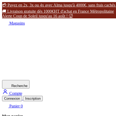

P
a
y
e
z
e
n
2
x
,
3
x
o
u
4
x
a
v
e
c
A
l
m
a
j
u
s
q
u
'
à
4
0
0
0
€
,
s
a
n
s
f
r
a
i
s
c
a
c
h
é
s

L
i
v
r
a
i
s
o
n
g
r
a
t
u
i
t
e
d
è
s
1
0
0
0
€
H
T
d
'
a
c
h
a
t
e
n
F
r
a
n
c
e
M
é
t
r
o
p
o
l
i
t
a
i
n
e
A
l
e
r
t
e
C
o
u
p
d
e
S
o
l
e
i
l
j
u
s
q
u
'
a
u
1
6
a
o
û
t
!

Magasins
Recherche
Compte
Connexion
Inscription
Panier
0