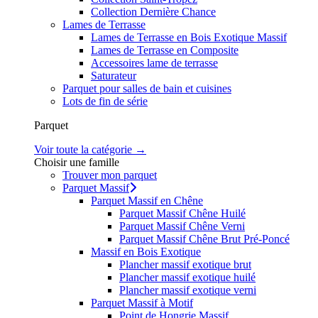
Collection Dernière Chance
Lames de Terrasse
Lames de Terrasse en Bois Exotique Massif
Lames de Terrasse en Composite
Accessoires lame de terrasse
Saturateur
Parquet pour salles de bain et cuisines
Lots de fin de série
Parquet
Voir toute la catégorie →
Choisir une famille
Trouver mon parquet
Parquet Massif
Parquet Massif en Chêne
Parquet Massif Chêne Huilé
Parquet Massif Chêne Verni
Parquet Massif Chêne Brut Pré-Poncé
Massif en Bois Exotique
Plancher massif exotique brut
Plancher massif exotique huilé
Plancher massif exotique verni
Parquet Massif à Motif
Point de Hongrie Massif