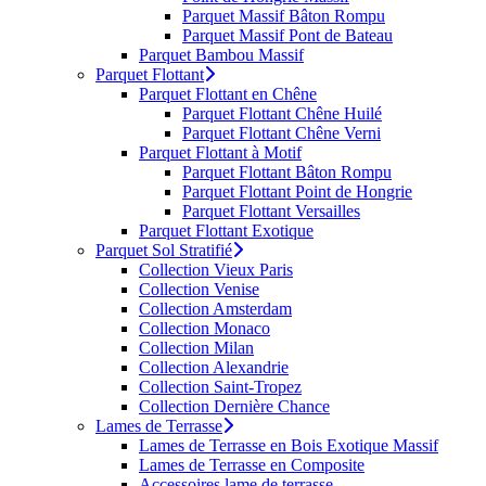
Parquet Massif Bâton Rompu
Parquet Massif Pont de Bateau
Parquet Bambou Massif
Parquet Flottant
Parquet Flottant en Chêne
Parquet Flottant Chêne Huilé
Parquet Flottant Chêne Verni
Parquet Flottant à Motif
Parquet Flottant Bâton Rompu
Parquet Flottant Point de Hongrie
Parquet Flottant Versailles
Parquet Flottant Exotique
Parquet Sol Stratifié
Collection Vieux Paris
Collection Venise
Collection Amsterdam
Collection Monaco
Collection Milan
Collection Alexandrie
Collection Saint-Tropez
Collection Dernière Chance
Lames de Terrasse
Lames de Terrasse en Bois Exotique Massif
Lames de Terrasse en Composite
Accessoires lame de terrasse