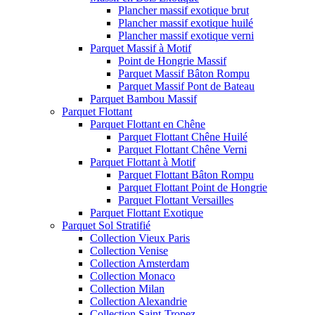
Plancher massif exotique brut
Plancher massif exotique huilé
Plancher massif exotique verni
Parquet Massif à Motif
Point de Hongrie Massif
Parquet Massif Bâton Rompu
Parquet Massif Pont de Bateau
Parquet Bambou Massif
Parquet Flottant
Parquet Flottant en Chêne
Parquet Flottant Chêne Huilé
Parquet Flottant Chêne Verni
Parquet Flottant à Motif
Parquet Flottant Bâton Rompu
Parquet Flottant Point de Hongrie
Parquet Flottant Versailles
Parquet Flottant Exotique
Parquet Sol Stratifié
Collection Vieux Paris
Collection Venise
Collection Amsterdam
Collection Monaco
Collection Milan
Collection Alexandrie
Collection Saint-Tropez