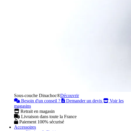
Sous-couche Dinachoc®
Découvrir
Besoin d'un conseil ?
Demander un devis
Voir les
magasins
Retrait en magasin
Livraison dans toute la France
Paiement 100% sécurisé
Accessoires