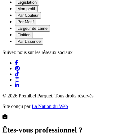
Législation
Mon profil
Par Couleur
Par Motif
Largeur de Lame
Finition
Par Essence
Suivez-nous sur les réseaux sociaux
© 2026 Premibel Parquet. Tous droits réservés.
Site conçu par
La Nation du Web
Êtes-vous professionnel ?