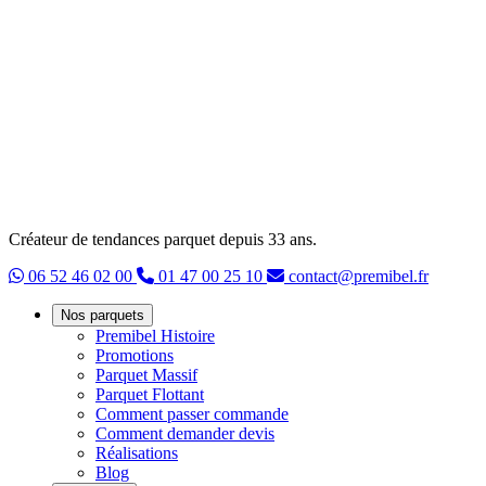
Créateur de tendances parquet depuis 33 ans.
06 52 46 02 00
01 47 00 25 10
contact@premibel.fr
Nos parquets
Premibel Histoire
Promotions
Parquet Massif
Parquet Flottant
Comment passer commande
Comment demander devis
Réalisations
Blog