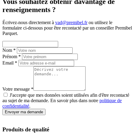
Vous souhaitez obtenir davantage de
renseignements
?
Écrivez-nous directement à
vad@premibel.fr
ou utilisez le
formulaire ci-dessous pour être recontacté par un conseiller Premibel
Parquet.
Nom *
Prénom *
Email *
Votre message *
J'accepte que mes données soient utilisées afin d'être recontacté
au sujet de ma demande. En savoir plus dans notre
politique de
confidentialité
.
Envoyer ma demande
Produits de qualité