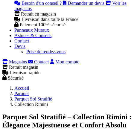
Besoin d'un conseil ?
Demander un devis
Voir les
magasins
Retrait en magasin
Livraison dans toute la France
Paiement 100% sécurisé
Panneaux Muraux
Astuces & Conseils
Contact
Devis
Prise de rendez-vous
Magasins
Contact
Mon compte
Retrait magasin
Livraison rapide
Sécurisé
Accueil
Parquet
Parquet Sol Stratifié
Collection Rimini
Parquet Sol Stratifié – Collection Rimini :
Élégance Majestueuse et Confort Absolu