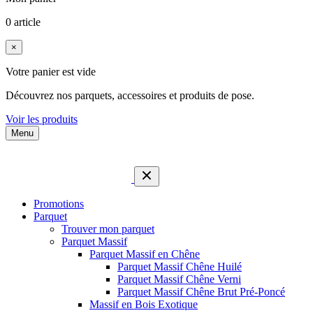
0 article
×
Votre panier est vide
Découvrez nos parquets, accessoires et produits de pose.
Voir les produits
Menu
Promotions
Parquet
Trouver mon parquet
Parquet Massif
Parquet Massif en Chêne
Parquet Massif Chêne Huilé
Parquet Massif Chêne Verni
Parquet Massif Chêne Brut Pré-Poncé
Massif en Bois Exotique