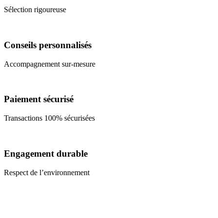
Sélection rigoureuse
Conseils personnalisés
Accompagnement sur-mesure
Paiement sécurisé
Transactions 100% sécurisées
Engagement durable
Respect de l’environnement