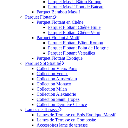
Parquet Massif Bâton Rompu
Parquet Massif Pont de Bateau
Parquet Bambou Massif
Parquet Flottant
Parquet Flottant en Chêne
Parquet Flottant Chêne Huilé
Parquet Flottant Chêne Verni
Parquet Flottant à Motif
Parquet Flottant Bâton Rompu
Parquet Flottant Point de Hongrie
Parquet Flottant Versailles
Parquet Flottant Exotique
Parquet Sol Stratifié
Collection Vieux Paris
Collection Venise
Collection Amsterdam
Collection Monaco
Collection Milan
Collection Alexandrie
Collection Saint-Tropez
Collection Dernière Chance
Lames de Terrasse
Lames de Terrasse en Bois Exotique Massif
Lames de Terrasse en Composite
Accessoires lame de terrasse