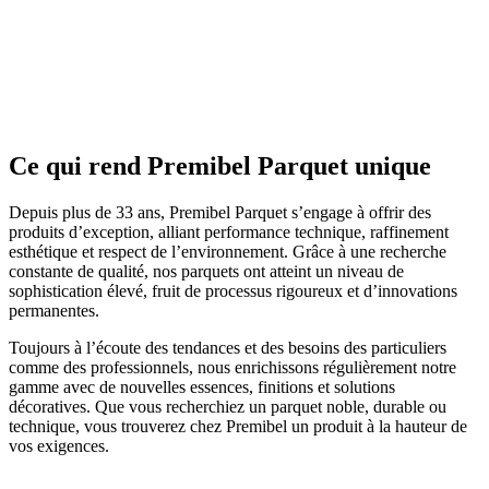
Ce qui rend
Premibel Parquet
unique
Depuis plus de 33 ans, Premibel Parquet s’engage à offrir des
produits d’exception, alliant performance technique, raffinement
esthétique et respect de l’environnement. Grâce à une recherche
constante de qualité, nos parquets ont atteint un niveau de
sophistication élevé, fruit de processus rigoureux et d’innovations
permanentes.
Toujours à l’écoute des tendances et des besoins des particuliers
comme des professionnels, nous enrichissons régulièrement notre
gamme avec de nouvelles essences, finitions et solutions
décoratives. Que vous recherchiez un parquet noble, durable ou
technique, vous trouverez chez Premibel un produit à la hauteur de
vos exigences.