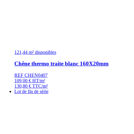
121,44 m² disponibles
Chêne thermo traite blanc 160X20mm
REF CHEN0407
109,00
€
HT/m²
130,80
€
TTC/m²
Lot de fin de série