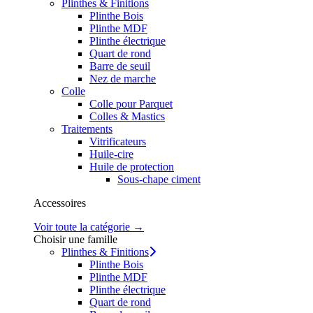
Plinthes & Finitions
Plinthe Bois
Plinthe MDF
Plinthe électrique
Quart de rond
Barre de seuil
Nez de marche
Colle
Colle pour Parquet
Colles & Mastics
Traitements
Vitrificateurs
Huile-cire
Huile de protection
Sous-chape ciment
Accessoires
Voir toute la catégorie →
Choisir une famille
Plinthes & Finitions
Plinthe Bois
Plinthe MDF
Plinthe électrique
Quart de rond