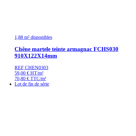
1,88 m² disponibles
Chêne martele teinte armagnac FCHS030
910X122X14mm
REF CHEN0303
59,00
€
HT/m²
70,80
€
TTC/m²
Lot de fin de série