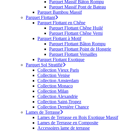
Parquet Massif Bâton Rompu
Parquet Massif Pont de Bateau
Parquet Bambou Massif
Parquet Flottant
Parquet Flottant en Chêne
Parquet Flottant Chêne Huilé
Parquet Flottant Chêne Verni
Parquet Flottant à Motif
Parquet Flottant Bâton Rompu
Parquet Flottant Point de Hongrie
Parquet Flottant Versailles
Parquet Flottant Exotique
Parquet Sol Stratifié
Collection Vieux Paris
Collection Venise
Collection Amsterdam
Collection Monaco
Collection Milan
Collection Alexandrie
Collection Saint-Tropez
Collection Dernière Chance
Lames de Terrasse
Lames de Terrasse en Bois Exotique Massif
Lames de Terrasse en Composite
Accessoires lame de terrasse