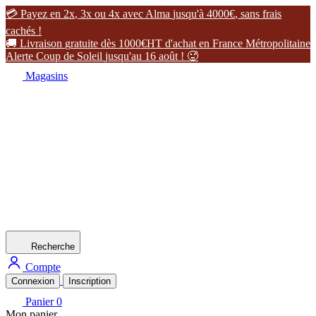

P
a
y
e
z
e
n
2
x
,
3
x
o
u
4
x
a
v
e
c
A
l
m
a
j
u
s
q
u
'
à
4
0
0
0
€
,
s
a
n
s
f
r
a
i
s
c
a
c
h
é
s
!

L
i
v
r
a
i
s
o
n
g
r
a
t
u
i
t
e
d
è
s
1
0
0
0
€
H
T
d
'
a
c
h
a
t
e
n
F
r
a
n
c
e
M
é
t
r
o
p
o
l
i
t
a
i
n
e
A
l
e
r
t
e
C
o
u
p
d
e
S
o
l
e
i
l
j
u
s
q
u
'
a
u
1
6
a
o
û
t
!

Magasins
Recherche
Compte
Connexion
Inscription
Panier
0
Mon panier