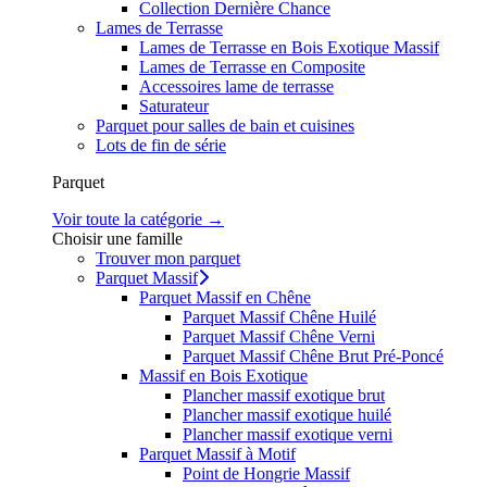
Collection Dernière Chance
Lames de Terrasse
Lames de Terrasse en Bois Exotique Massif
Lames de Terrasse en Composite
Accessoires lame de terrasse
Saturateur
Parquet pour salles de bain et cuisines
Lots de fin de série
Parquet
Voir toute la catégorie →
Choisir une famille
Trouver mon parquet
Parquet Massif
Parquet Massif en Chêne
Parquet Massif Chêne Huilé
Parquet Massif Chêne Verni
Parquet Massif Chêne Brut Pré-Poncé
Massif en Bois Exotique
Plancher massif exotique brut
Plancher massif exotique huilé
Plancher massif exotique verni
Parquet Massif à Motif
Point de Hongrie Massif