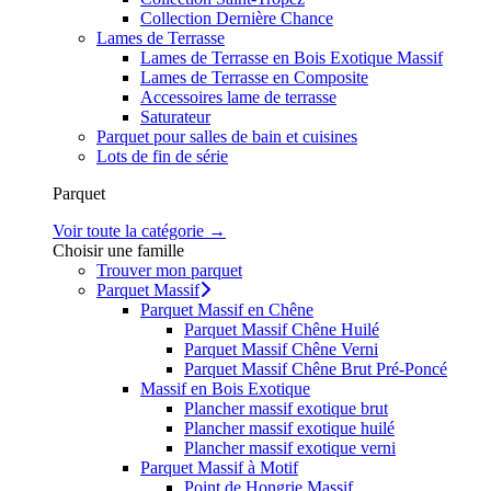
Collection Dernière Chance
Lames de Terrasse
Lames de Terrasse en Bois Exotique Massif
Lames de Terrasse en Composite
Accessoires lame de terrasse
Saturateur
Parquet pour salles de bain et cuisines
Lots de fin de série
Parquet
Voir toute la catégorie →
Choisir une famille
Trouver mon parquet
Parquet Massif
Parquet Massif en Chêne
Parquet Massif Chêne Huilé
Parquet Massif Chêne Verni
Parquet Massif Chêne Brut Pré-Poncé
Massif en Bois Exotique
Plancher massif exotique brut
Plancher massif exotique huilé
Plancher massif exotique verni
Parquet Massif à Motif
Point de Hongrie Massif