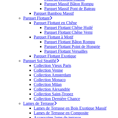
Parquet Massif Bâton Rompu
Parquet Massif Pont de Bateau
Parquet Bambou Massif
Parquet Flottant
Parquet Flottant en Chêne
Parquet Flottant Chêne Huilé
Parquet Flottant Chêne Verni
Parquet Flottant à Motif
Parquet Flottant Bâton Rompu
Parquet Flottant Point de Hongrie
Parquet Flottant Versailles
Parquet Flottant Exotique
Parquet Sol Stratifié
Collection Vieux Paris
Collection Venise
Collection Amsterdam
Collection Monaco
Collection Milan
Collection Alexandrie
Collection Saint-Tropez
Collection Dernière Chance
Lames de Terrasse
Lames de Terrasse en Bois Exotique Massif
Lames de Terrasse en Composite
Accessoires lame de terrasse