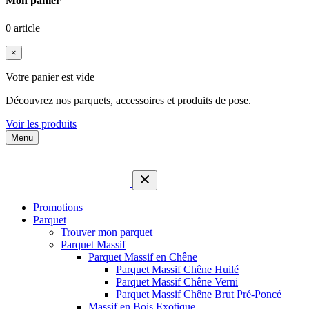
Mon panier
0 article
×
Votre panier est vide
Découvrez nos parquets, accessoires et produits de pose.
Voir les produits
Menu
Promotions
Parquet
Trouver mon parquet
Parquet Massif
Parquet Massif en Chêne
Parquet Massif Chêne Huilé
Parquet Massif Chêne Verni
Parquet Massif Chêne Brut Pré-Poncé
Massif en Bois Exotique