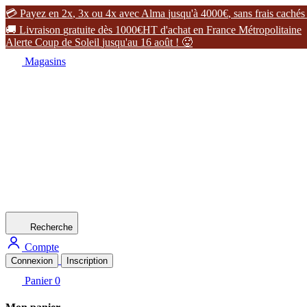

P
a
y
e
z
e
n
2
x
,
3
x
o
u
4
x
a
v
e
c
A
l
m
a
j
u
s
q
u
'
à
4
0
0
0
€
,
s
a
n
s
f
r
a
i
s
c
a
c
h
é
s

L
i
v
r
a
i
s
o
n
g
r
a
t
u
i
t
e
d
è
s
1
0
0
0
€
H
T
d
'
a
c
h
a
t
e
n
F
r
a
n
c
e
M
é
t
r
o
p
o
l
i
t
a
i
n
e
A
l
e
r
t
e
C
o
u
p
d
e
S
o
l
e
i
l
j
u
s
q
u
'
a
u
1
6
a
o
û
t
!

Magasins
Recherche
Compte
Connexion
Inscription
Panier
0