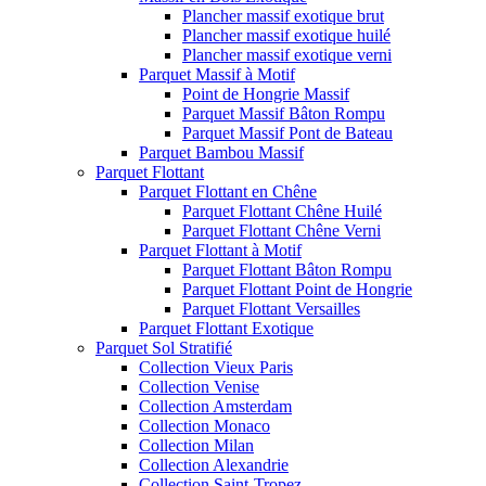
Plancher massif exotique brut
Plancher massif exotique huilé
Plancher massif exotique verni
Parquet Massif à Motif
Point de Hongrie Massif
Parquet Massif Bâton Rompu
Parquet Massif Pont de Bateau
Parquet Bambou Massif
Parquet Flottant
Parquet Flottant en Chêne
Parquet Flottant Chêne Huilé
Parquet Flottant Chêne Verni
Parquet Flottant à Motif
Parquet Flottant Bâton Rompu
Parquet Flottant Point de Hongrie
Parquet Flottant Versailles
Parquet Flottant Exotique
Parquet Sol Stratifié
Collection Vieux Paris
Collection Venise
Collection Amsterdam
Collection Monaco
Collection Milan
Collection Alexandrie
Collection Saint-Tropez