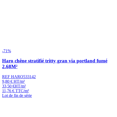
-71%
Haro chêne stratifié tritty gran via portland fumé
2.68M²
REF HARO533142
9,80
€
HT/m²
33,50
€
HT/m²
11,76
€
TTC/m²
Lot de fin de série