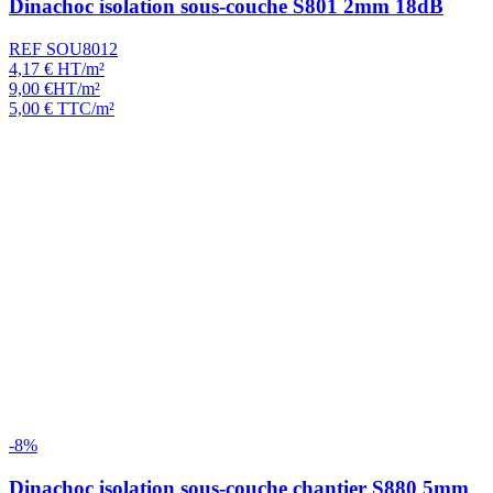
Dinachoc isolation sous-couche S801 2mm 18dB
REF SOU8012
4,17
€
HT/m²
9,00
€
HT/m²
5,00
€
TTC/m²
-8%
Dinachoc isolation sous-couche chantier S880 5mm