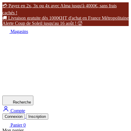

P
a
y
e
z
e
n
2
x
,
3
x
o
u
4
x
a
v
e
c
A
l
m
a
j
u
s
q
u
'
à
4
0
0
0
€
,
s
a
n
s
f
r
a
i
s
c
a
c
h
é
s
!

L
i
v
r
a
i
s
o
n
g
r
a
t
u
i
t
e
d
è
s
1
0
0
0
€
H
T
d
'
a
c
h
a
t
e
n
F
r
a
n
c
e
M
é
t
r
o
p
o
l
i
t
a
i
n
e
A
l
e
r
t
e
C
o
u
p
d
e
S
o
l
e
i
l
j
u
s
q
u
'
a
u
1
6
a
o
û
t
!

Magasins
Recherche
Compte
Connexion
Inscription
Panier
0
Mon panier