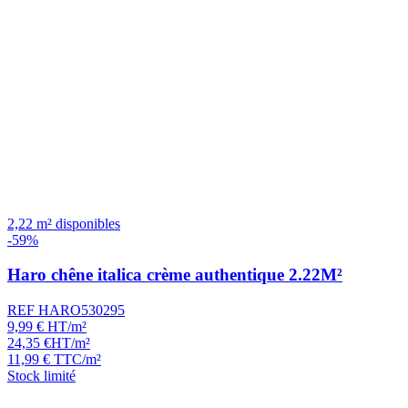
2,22 m² disponibles
-59%
Haro chêne italica crème authentique 2.22M²
REF HARO530295
9,99
€
HT/m²
24,35
€
HT/m²
11,99
€
TTC/m²
Stock limité