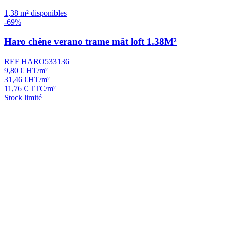
1,38 m² disponibles
-69%
Haro chêne verano trame mât loft 1.38M²
REF HARO533136
9,80
€
HT/m²
31,46
€
HT/m²
11,76
€
TTC/m²
Stock limité