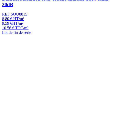
20dB
REF SOU8815
8,80
€
HT/m²
9,59
€
HT/m²
10,56
€
TTC/m²
Lot de fin de série