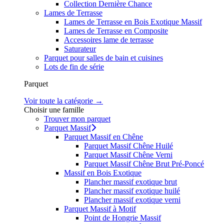
Collection Dernière Chance
Lames de Terrasse
Lames de Terrasse en Bois Exotique Massif
Lames de Terrasse en Composite
Accessoires lame de terrasse
Saturateur
Parquet pour salles de bain et cuisines
Lots de fin de série
Parquet
Voir toute la catégorie →
Choisir une famille
Trouver mon parquet
Parquet Massif
Parquet Massif en Chêne
Parquet Massif Chêne Huilé
Parquet Massif Chêne Verni
Parquet Massif Chêne Brut Pré-Poncé
Massif en Bois Exotique
Plancher massif exotique brut
Plancher massif exotique huilé
Plancher massif exotique verni
Parquet Massif à Motif
Point de Hongrie Massif