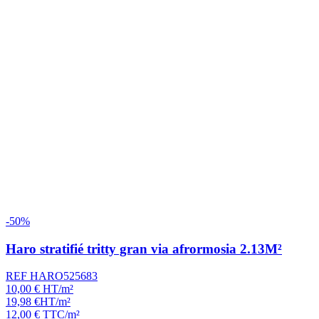
-50%
Haro stratifié tritty gran via afrormosia 2.13M²
REF HARO525683
10,00
€
HT/m²
19,98
€
HT/m²
12,00
€
TTC/m²