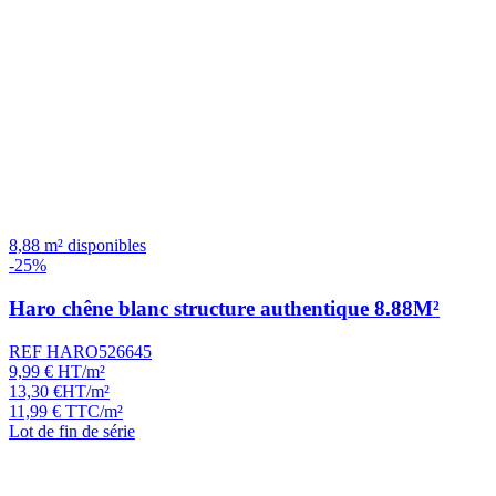
8,88 m² disponibles
-25%
Haro chêne blanc structure authentique 8.88M²
REF HARO526645
9,99
€
HT/m²
13,30
€
HT/m²
11,99
€
TTC/m²
Lot de fin de série