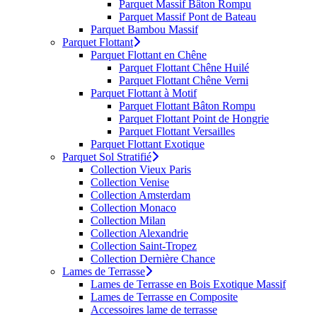
Parquet Massif Bâton Rompu
Parquet Massif Pont de Bateau
Parquet Bambou Massif
Parquet Flottant
Parquet Flottant en Chêne
Parquet Flottant Chêne Huilé
Parquet Flottant Chêne Verni
Parquet Flottant à Motif
Parquet Flottant Bâton Rompu
Parquet Flottant Point de Hongrie
Parquet Flottant Versailles
Parquet Flottant Exotique
Parquet Sol Stratifié
Collection Vieux Paris
Collection Venise
Collection Amsterdam
Collection Monaco
Collection Milan
Collection Alexandrie
Collection Saint-Tropez
Collection Dernière Chance
Lames de Terrasse
Lames de Terrasse en Bois Exotique Massif
Lames de Terrasse en Composite
Accessoires lame de terrasse