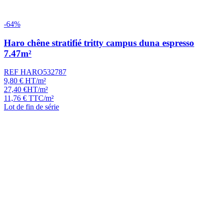
-64%
Haro chêne stratifié tritty campus duna espresso
7.47m²
REF HARO532787
9,80
€
HT/m²
27,40
€
HT/m²
11,76
€
TTC/m²
Lot de fin de série