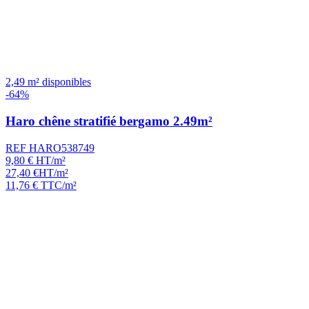
2,49 m² disponibles
-64%
Haro chêne stratifié bergamo 2.49m²
REF HARO538749
9,80
€
HT/m²
27,40
€
HT/m²
11,76
€
TTC/m²