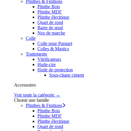
Plinthes & Finitions
Plinthe Bois
Plinthe MDF
Plinthe électrique
Quart de rond
Barre de seuil
Nez de marche
Colle
Colle pour Parquet
Colles & Mastics
Traitements
Vitrificateurs
Huile-cire
Huile de protection
Sous-chape ciment
Accessoires
Voir toute la catégorie →
Choisir une famille
Plinthes & Finitions
Plinthe Bois
Plinthe MDF
Plinthe électrique
Quart de rond