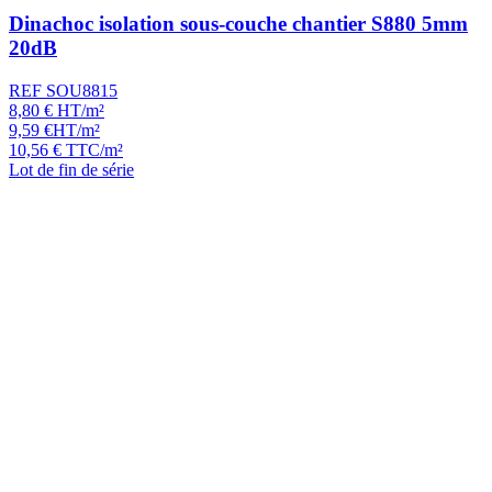
Dinachoc isolation sous-couche chantier S880 5mm
20dB
REF SOU8815
8,80
€
HT/m²
9,59
€
HT/m²
10,56
€
TTC/m²
Lot de fin de série