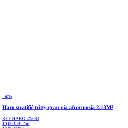
-50%
Haro stratifié tritty gran via afrormosia 2.13M²
REF HARO525683
10,00
€
HT/m²