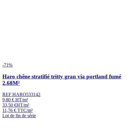
-71%
Haro chêne stratifié tritty gran via portland fumé
2.68M²
REF HARO533142
9,80
€
HT/m²
33,50
€
HT/m²
11,76
€
TTC/m²
Lot de fin de série