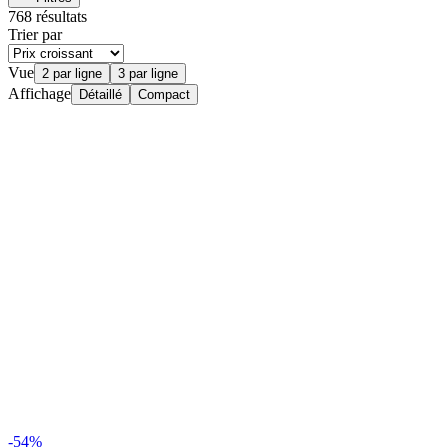
768 résultats
Trier par
Vue
2 par ligne
3 par ligne
Affichage
Détaillé
Compact
-54%