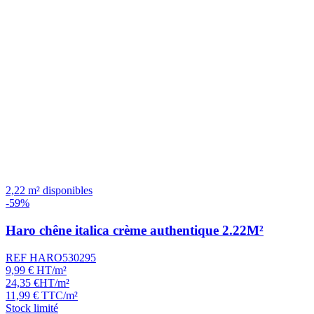
2,22 m² disponibles
-59%
Haro chêne italica crème authentique 2.22M²
REF HARO530295
9,99
€
HT/m²
24,35
€
HT/m²
11,99
€
TTC/m²
Stock limité