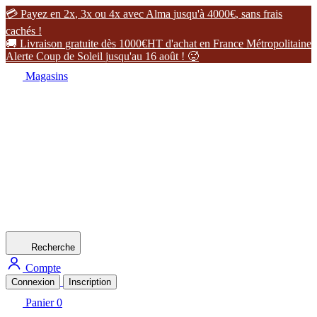

P
a
y
e
z
e
n
2
x
,
3
x
o
u
4
x
a
v
e
c
A
l
m
a
j
u
s
q
u
'
à
4
0
0
0
€
,
s
a
n
s
f
r
a
i
s
c
a
c
h
é
s
!

L
i
v
r
a
i
s
o
n
g
r
a
t
u
i
t
e
d
è
s
1
0
0
0
€
H
T
d
'
a
c
h
a
t
e
n
F
r
a
n
c
e
M
é
t
r
o
p
o
l
i
t
a
i
n
e
A
l
e
r
t
e
C
o
u
p
d
e
S
o
l
e
i
l
j
u
s
q
u
'
a
u
1
6
a
o
û
t
!

Magasins
Recherche
Compte
Connexion
Inscription
Panier
0