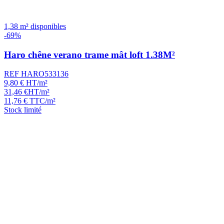
1,38 m² disponibles
-69%
Haro chêne verano trame mât loft 1.38M²
REF HARO533136
9,80
€
HT/m²
31,46
€
HT/m²
11,76
€
TTC/m²
Stock limité