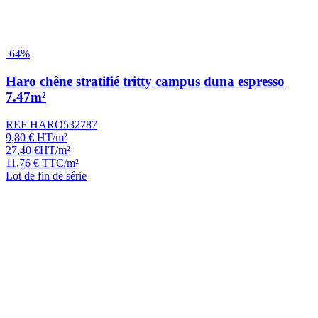
-64%
Haro chêne stratifié tritty campus duna espresso
7.47m²
REF HARO532787
9,80
€
HT/m²
27,40
€
HT/m²
11,76
€
TTC/m²
Lot de fin de série