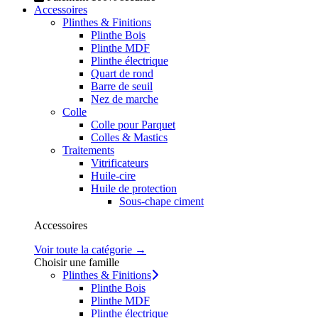
Accessoires
Plinthes & Finitions
Plinthe Bois
Plinthe MDF
Plinthe électrique
Quart de rond
Barre de seuil
Nez de marche
Colle
Colle pour Parquet
Colles & Mastics
Traitements
Vitrificateurs
Huile-cire
Huile de protection
Sous-chape ciment
Accessoires
Voir toute la catégorie →
Choisir une famille
Plinthes & Finitions
Plinthe Bois
Plinthe MDF
Plinthe électrique