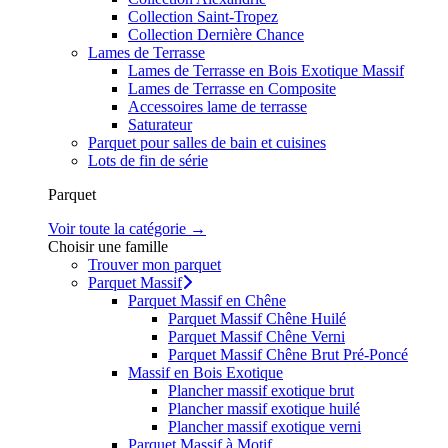
Collection Saint-Tropez
Collection Dernière Chance
Lames de Terrasse
Lames de Terrasse en Bois Exotique Massif
Lames de Terrasse en Composite
Accessoires lame de terrasse
Saturateur
Parquet pour salles de bain et cuisines
Lots de fin de série
Parquet
Voir toute la catégorie →
Choisir une famille
Trouver mon parquet
Parquet Massif
Parquet Massif en Chêne
Parquet Massif Chêne Huilé
Parquet Massif Chêne Verni
Parquet Massif Chêne Brut Pré-Poncé
Massif en Bois Exotique
Plancher massif exotique brut
Plancher massif exotique huilé
Plancher massif exotique verni
Parquet Massif à Motif