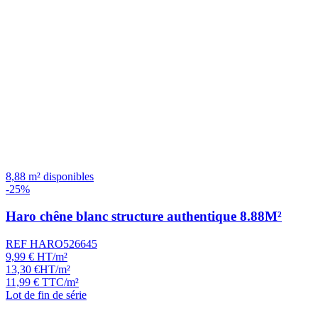
8,88 m² disponibles
-25%
Haro chêne blanc structure authentique 8.88M²
REF HARO526645
9,99
€
HT/m²
13,30
€
HT/m²
11,99
€
TTC/m²
Lot de fin de série