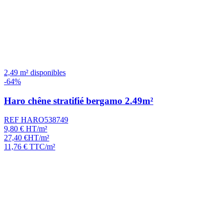
2,49 m² disponibles
-64%
Haro chêne stratifié bergamo 2.49m²
REF HARO538749
9,80
€
HT/m²
27,40
€
HT/m²
11,76
€
TTC/m²