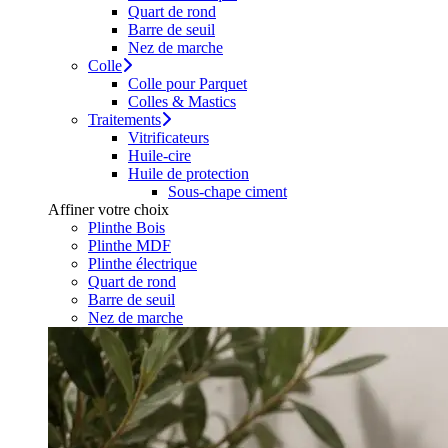
Quart de rond
Barre de seuil
Nez de marche
Colle
Colle pour Parquet
Colles & Mastics
Traitements
Vitrificateurs
Huile-cire
Huile de protection
Sous-chape ciment
Affiner votre choix
Plinthe Bois
Plinthe MDF
Plinthe électrique
Quart de rond
Barre de seuil
Nez de marche