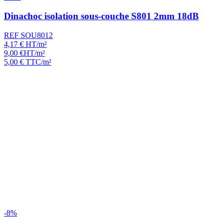
Dinachoc isolation sous-couche S801 2mm 18dB
REF SOU8012
4,17
€
HT/m²
9,00
€
HT/m²
5,00
€
TTC/m²
-8%