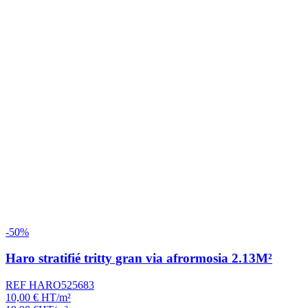
-50%
Haro stratifié tritty gran via afrormosia 2.13M²
REF HARO525683
10,00
€
HT/m²