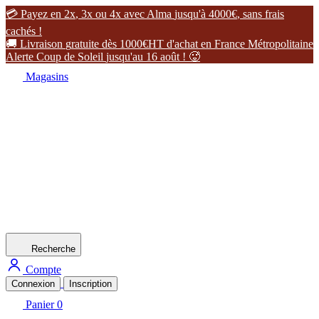

P
a
y
e
z
e
n
2
x
,
3
x
o
u
4
x
a
v
e
c
A
l
m
a
j
u
s
q
u
'
à
4
0
0
0
€
,
s
a
n
s
f
r
a
i
s
c
a
c
h
é
s
!

L
i
v
r
a
i
s
o
n
g
r
a
t
u
i
t
e
d
è
s
1
0
0
0
€
H
T
d
'
a
c
h
a
t
e
n
F
r
a
n
c
e
M
é
t
r
o
p
o
l
i
t
a
i
n
e
A
l
e
r
t
e
C
o
u
p
d
e
S
o
l
e
i
l
j
u
s
q
u
'
a
u
1
6
a
o
û
t
!

Magasins
Recherche
Compte
Connexion
Inscription
Panier
0