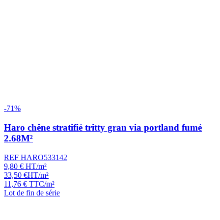
-71%
Haro chêne stratifié tritty gran via portland fumé
2.68M²
REF HARO533142
9,80
€
HT/m²
33,50
€
HT/m²
11,76
€
TTC/m²
Lot de fin de série