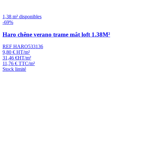
1,38 m² disponibles
-69%
Haro chêne verano trame mât loft 1.38M²
REF HARO533136
9,80
€
HT/m²
31,46
€
HT/m²
11,76
€
TTC/m²
Stock limité