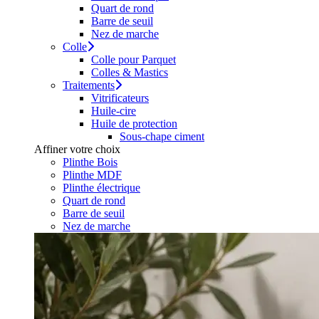
Quart de rond
Barre de seuil
Nez de marche
Colle
Colle pour Parquet
Colles & Mastics
Traitements
Vitrificateurs
Huile-cire
Huile de protection
Sous-chape ciment
Affiner votre choix
Plinthe Bois
Plinthe MDF
Plinthe électrique
Quart de rond
Barre de seuil
Nez de marche