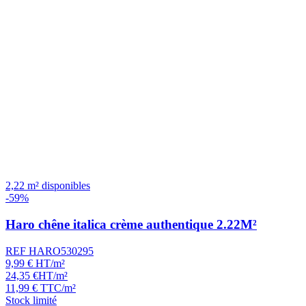
2,22 m² disponibles
-59%
Haro chêne italica crème authentique 2.22M²
REF HARO530295
9,99
€
HT/m²
24,35
€
HT/m²
11,99
€
TTC/m²
Stock limité