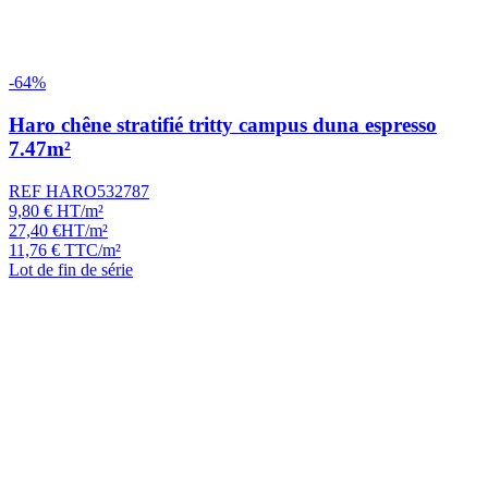
-64%
Haro chêne stratifié tritty campus duna espresso
7.47m²
REF HARO532787
9,80
€
HT/m²
27,40
€
HT/m²
11,76
€
TTC/m²
Lot de fin de série