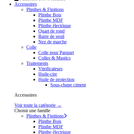
Accessoires
Plinthes & Finitions
Plinthe Bois
Plinthe MDF
Plinthe électrique
Quart de rond
Barre de seuil
Nez de marche
Colle
Colle pour Parquet
Colles & Mastics
Traitements
Vitrificateurs
Huile-cire
Huile de protection
Sous-chape ciment
Accessoires
Voir toute la catégorie →
Choisir une famille
Plinthes & Finitions
Plinthe Bois
Plinthe MDF
Plinthe électrique