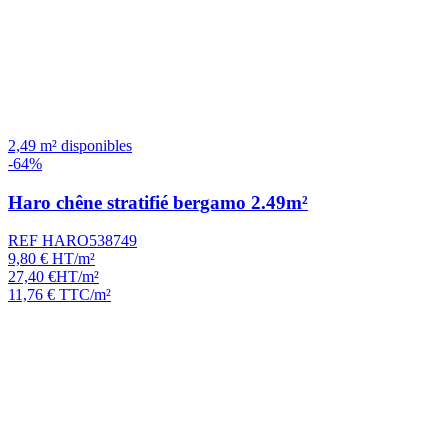
2,49 m² disponibles
-64%
Haro chêne stratifié bergamo 2.49m²
REF HARO538749
9,80
€
HT/m²
27,40
€
HT/m²
11,76
€
TTC/m²