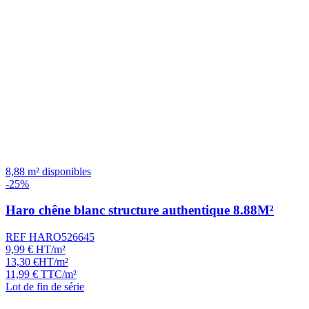
8,88 m² disponibles
-25%
Haro chêne blanc structure authentique 8.88M²
REF HARO526645
9,99
€
HT/m²
13,30
€
HT/m²
11,99
€
TTC/m²
Lot de fin de série