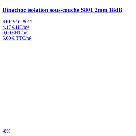
Dinachoc isolation sous-couche S801 2mm 18dB
REF SOU8012
4,17
€
HT/m²
9,00
€
HT/m²
5,00
€
TTC/m²
-8%