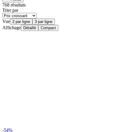
768 résultats
Trier par
Vue
2 par ligne
3 par ligne
Affichage
Détaillé
Compact
-54%