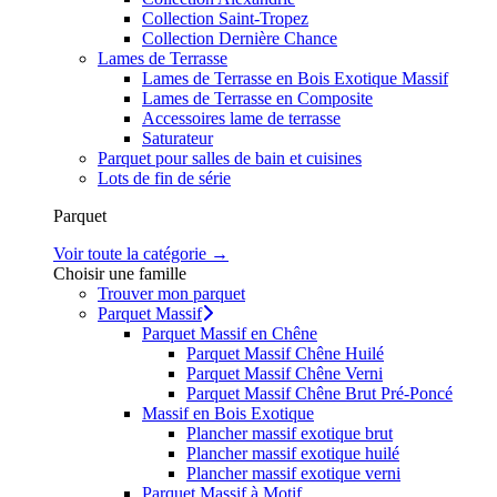
Collection Saint-Tropez
Collection Dernière Chance
Lames de Terrasse
Lames de Terrasse en Bois Exotique Massif
Lames de Terrasse en Composite
Accessoires lame de terrasse
Saturateur
Parquet pour salles de bain et cuisines
Lots de fin de série
Parquet
Voir toute la catégorie →
Choisir une famille
Trouver mon parquet
Parquet Massif
Parquet Massif en Chêne
Parquet Massif Chêne Huilé
Parquet Massif Chêne Verni
Parquet Massif Chêne Brut Pré-Poncé
Massif en Bois Exotique
Plancher massif exotique brut
Plancher massif exotique huilé
Plancher massif exotique verni
Parquet Massif à Motif