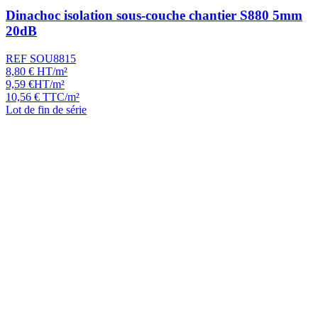
Dinachoc isolation sous-couche chantier S880 5mm
20dB
REF SOU8815
8,80
€
HT/m²
9,59
€
HT/m²
10,56
€
TTC/m²
Lot de fin de série