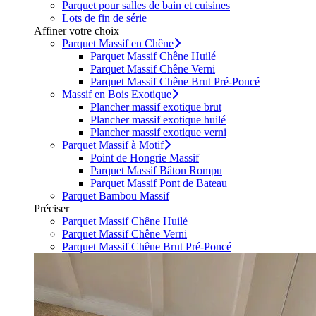
Parquet pour salles de bain et cuisines
Lots de fin de série
Affiner votre choix
Parquet Massif en Chêne
Parquet Massif Chêne Huilé
Parquet Massif Chêne Verni
Parquet Massif Chêne Brut Pré-Poncé
Massif en Bois Exotique
Plancher massif exotique brut
Plancher massif exotique huilé
Plancher massif exotique verni
Parquet Massif à Motif
Point de Hongrie Massif
Parquet Massif Bâton Rompu
Parquet Massif Pont de Bateau
Parquet Bambou Massif
Préciser
Parquet Massif Chêne Huilé
Parquet Massif Chêne Verni
Parquet Massif Chêne Brut Pré-Poncé