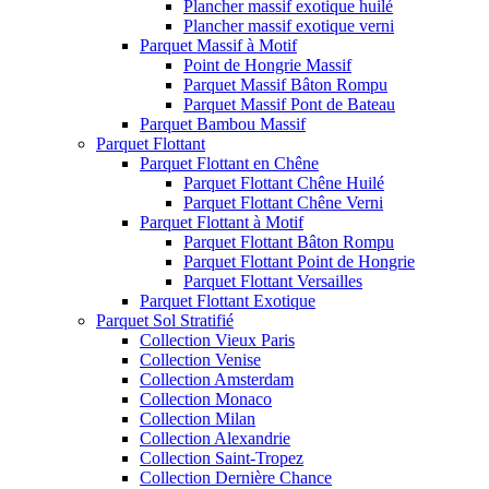
Plancher massif exotique huilé
Plancher massif exotique verni
Parquet Massif à Motif
Point de Hongrie Massif
Parquet Massif Bâton Rompu
Parquet Massif Pont de Bateau
Parquet Bambou Massif
Parquet Flottant
Parquet Flottant en Chêne
Parquet Flottant Chêne Huilé
Parquet Flottant Chêne Verni
Parquet Flottant à Motif
Parquet Flottant Bâton Rompu
Parquet Flottant Point de Hongrie
Parquet Flottant Versailles
Parquet Flottant Exotique
Parquet Sol Stratifié
Collection Vieux Paris
Collection Venise
Collection Amsterdam
Collection Monaco
Collection Milan
Collection Alexandrie
Collection Saint-Tropez
Collection Dernière Chance