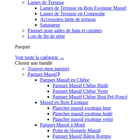
Lames de Terrasse
Lames de Terrasse en Bois Exotique Massif
Lames de Terrasse en Composite
Accessoires lame de terrasse
Saturateur
Parquet pour salles de bain et cuisines
Lots de fin de série
Parquet
Voir toute la catégorie →
Choisir une famille
Trouver mon parquet
Parquet Massif
Parquet Massif en Chêne
Parquet Massif Chêne Huilé
Parquet Massif Chêne Verni
Parquet Massif Chêne Brut Pré-Poncé
Massif en Bois Exotique
Plancher massif exotique brut
Plancher massif exotique huilé
Plancher massif exotique verni
Parquet Massif à Motif
Point de Hongrie Massif
Parquet Massif Bâton Rompu