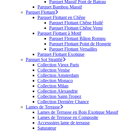
Parquet Massif Pont de Bateau
Parquet Bambou Massif
Parquet Flottant
Parquet Flottant en Chêne
Parquet Flottant Chêne Huilé
Parquet Flottant Chêne Verni
Parquet Flottant à Motif
Parquet Flottant Bâton Rompu
Parquet Flottant Point de Hongrie
Parquet Flottant Versailles
Parquet Flottant Exotique
Parquet Sol Stratifié
Collection Vieux Paris
Collection Venise
Collection Amsterdam
Collection Monaco
Collection Milan
Collection Alexandrie
Collection Saint-Tropez
Collection Dernière Chance
Lames de Terrasse
Lames de Terrasse en Bois Exotique Massif
Lames de Terrasse en Composite
Accessoires lame de terrasse
Saturateur