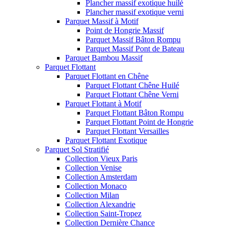
Plancher massif exotique huilé
Plancher massif exotique verni
Parquet Massif à Motif
Point de Hongrie Massif
Parquet Massif Bâton Rompu
Parquet Massif Pont de Bateau
Parquet Bambou Massif
Parquet Flottant
Parquet Flottant en Chêne
Parquet Flottant Chêne Huilé
Parquet Flottant Chêne Verni
Parquet Flottant à Motif
Parquet Flottant Bâton Rompu
Parquet Flottant Point de Hongrie
Parquet Flottant Versailles
Parquet Flottant Exotique
Parquet Sol Stratifié
Collection Vieux Paris
Collection Venise
Collection Amsterdam
Collection Monaco
Collection Milan
Collection Alexandrie
Collection Saint-Tropez
Collection Dernière Chance