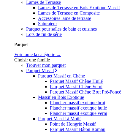
Lames de Terrasse
Lames de Terrasse en Bois Exotique Massif
Lames de Terrasse en Composite
Accessoires lame de terrasse
Saturateur
Parquet pour salles de bain et cuisines
Lots de fin de série
Parquet
Voir toute la catégorie →
Choisir une famille
Trouver mon parquet
Parquet Massif
Parquet Massif en Chêne
Parquet Massif Chêne Huilé
Parquet Massif Chêne Verni
Parquet Massif Chêne Brut Pré-Poncé
Massif en Bois Exotique
Plancher massif exotique brut
Plancher massif exotique huilé
Plancher massif exotique verni
Parquet Massif à Motif
Point de Hongrie Massif
Parquet Massif Bâton Rompu