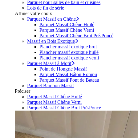
Parquet pour salles de bain et cuisines
Lots de fin de série
Affiner votre choix
Parquet Massif en Chêne
Parquet Massif Chêne Huilé
Parquet Massif Chêne Verni
Parquet Massif Chêne Brut Pré-Poncé
Massif en Bois Exotique
Plancher massif exotique brut
Plancher massif exotique huilé
Plancher massif exotique verni
Parquet Massif à Motif
Point de Hongrie Massif
Parquet Massif Bâton Rompu
Parquet Massif Pont de Bateau
Parquet Bambou Massif
Préciser
Parquet Massif Chêne Huilé
Parquet Massif Chêne Verni
Parquet Massif Chêne Brut Pré-Poncé