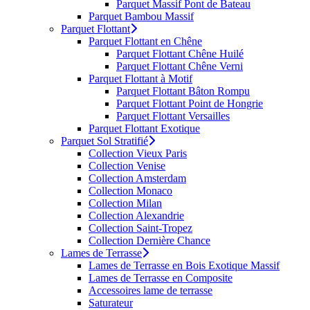
Parquet Massif Pont de Bateau
Parquet Bambou Massif
Parquet Flottant
Parquet Flottant en Chêne
Parquet Flottant Chêne Huilé
Parquet Flottant Chêne Verni
Parquet Flottant à Motif
Parquet Flottant Bâton Rompu
Parquet Flottant Point de Hongrie
Parquet Flottant Versailles
Parquet Flottant Exotique
Parquet Sol Stratifié
Collection Vieux Paris
Collection Venise
Collection Amsterdam
Collection Monaco
Collection Milan
Collection Alexandrie
Collection Saint-Tropez
Collection Dernière Chance
Lames de Terrasse
Lames de Terrasse en Bois Exotique Massif
Lames de Terrasse en Composite
Accessoires lame de terrasse
Saturateur