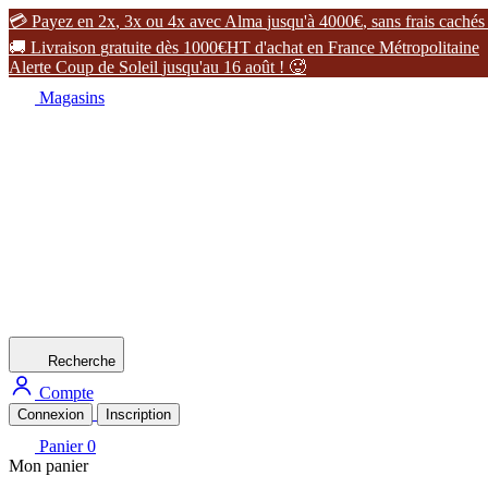

P
a
y
e
z
e
n
2
x
,
3
x
o
u
4
x
a
v
e
c
A
l
m
a
j
u
s
q
u
'
à
4
0
0
0
€
,
s
a
n
s
f
r
a
i
s
c
a
c
h
é
s

L
i
v
r
a
i
s
o
n
g
r
a
t
u
i
t
e
d
è
s
1
0
0
0
€
H
T
d
'
a
c
h
a
t
e
n
F
r
a
n
c
e
M
é
t
r
o
p
o
l
i
t
a
i
n
e
A
l
e
r
t
e
C
o
u
p
d
e
S
o
l
e
i
l
j
u
s
q
u
'
a
u
1
6
a
o
û
t
!

Magasins
Recherche
Compte
Connexion
Inscription
Panier
0
Mon panier