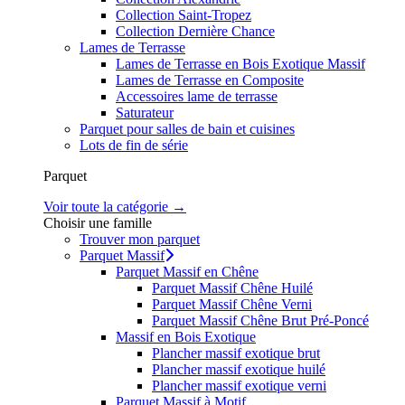
Collection Saint-Tropez
Collection Dernière Chance
Lames de Terrasse
Lames de Terrasse en Bois Exotique Massif
Lames de Terrasse en Composite
Accessoires lame de terrasse
Saturateur
Parquet pour salles de bain et cuisines
Lots de fin de série
Parquet
Voir toute la catégorie →
Choisir une famille
Trouver mon parquet
Parquet Massif
Parquet Massif en Chêne
Parquet Massif Chêne Huilé
Parquet Massif Chêne Verni
Parquet Massif Chêne Brut Pré-Poncé
Massif en Bois Exotique
Plancher massif exotique brut
Plancher massif exotique huilé
Plancher massif exotique verni
Parquet Massif à Motif