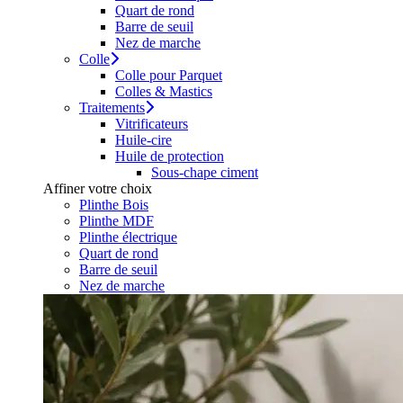
Quart de rond
Barre de seuil
Nez de marche
Colle
Colle pour Parquet
Colles & Mastics
Traitements
Vitrificateurs
Huile-cire
Huile de protection
Sous-chape ciment
Affiner votre choix
Plinthe Bois
Plinthe MDF
Plinthe électrique
Quart de rond
Barre de seuil
Nez de marche