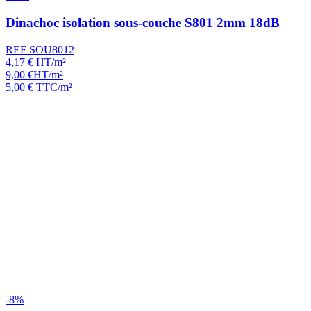
Dinachoc isolation sous-couche S801 2mm 18dB
REF SOU8012
4,17
€
HT/m²
9,00
€
HT/m²
5,00
€
TTC/m²
-8%