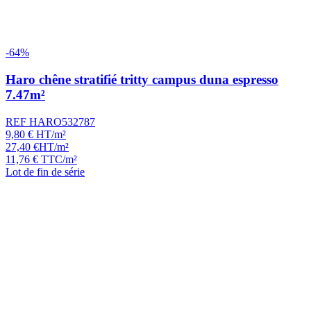
-64%
Haro chêne stratifié tritty campus duna espresso
7.47m²
REF HARO532787
9,80
€
HT/m²
27,40
€
HT/m²
11,76
€
TTC/m²
Lot de fin de série