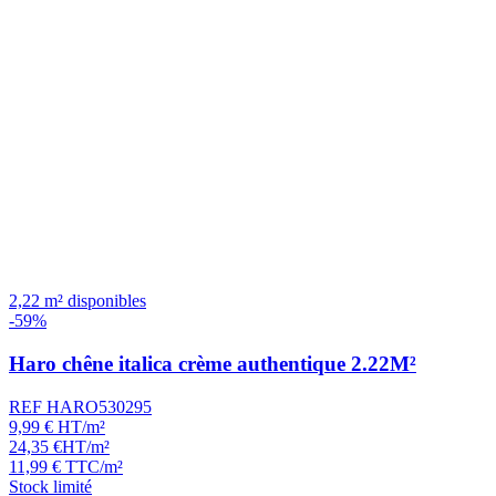
2,22 m² disponibles
-59%
Haro chêne italica crème authentique 2.22M²
REF HARO530295
9,99
€
HT/m²
24,35
€
HT/m²
11,99
€
TTC/m²
Stock limité