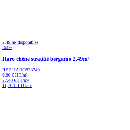
2,49 m² disponibles
-64%
Haro chêne stratifié bergamo 2.49m²
REF HARO538749
9,80
€
HT/m²
27,40
€
HT/m²
11,76
€
TTC/m²