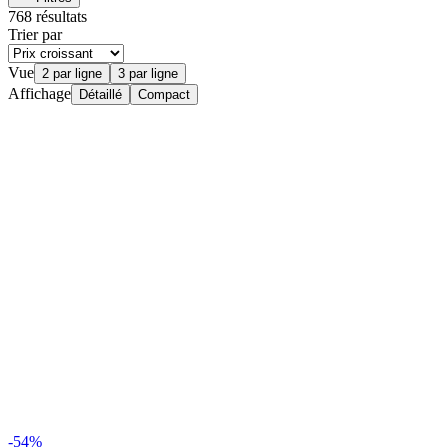
768 résultats
Trier par
Vue
2 par ligne
3 par ligne
Affichage
Détaillé
Compact
-54%