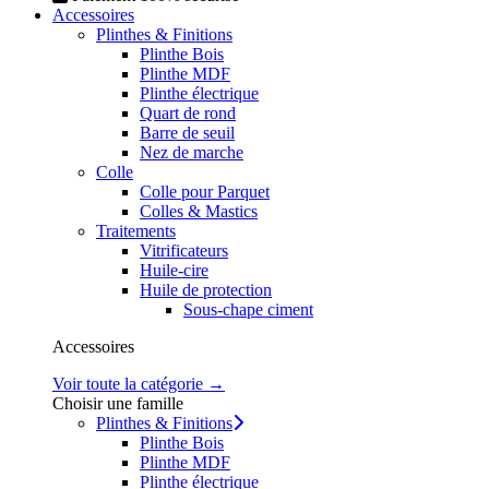
Accessoires
Plinthes & Finitions
Plinthe Bois
Plinthe MDF
Plinthe électrique
Quart de rond
Barre de seuil
Nez de marche
Colle
Colle pour Parquet
Colles & Mastics
Traitements
Vitrificateurs
Huile-cire
Huile de protection
Sous-chape ciment
Accessoires
Voir toute la catégorie →
Choisir une famille
Plinthes & Finitions
Plinthe Bois
Plinthe MDF
Plinthe électrique