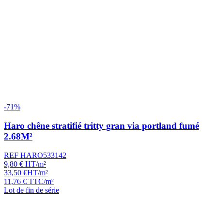
-71%
Haro chêne stratifié tritty gran via portland fumé
2.68M²
REF HARO533142
9,80
€
HT/m²
33,50
€
HT/m²
11,76
€
TTC/m²
Lot de fin de série