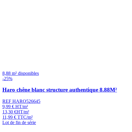
8,88 m² disponibles
-25%
Haro chêne blanc structure authentique 8.88M²
REF HARO526645
9,99
€
HT/m²
13,30
€
HT/m²
11,99
€
TTC/m²
Lot de fin de série