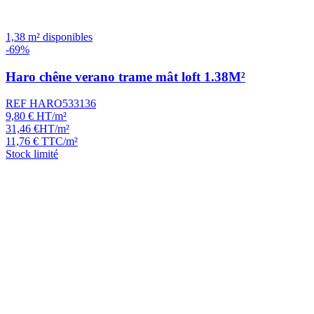
1,38 m² disponibles
-69%
Haro chêne verano trame mât loft 1.38M²
REF HARO533136
9,80
€
HT/m²
31,46
€
HT/m²
11,76
€
TTC/m²
Stock limité