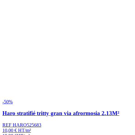
-50%
Haro stratifié tritty gran via afrormosia 2.13M²
REF HARO525683
10,00
€
HT/m²