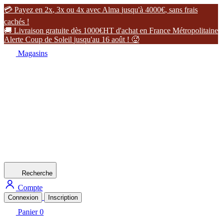

P
a
y
e
z
e
n
2
x
,
3
x
o
u
4
x
a
v
e
c
A
l
m
a
j
u
s
q
u
'
à
4
0
0
0
€
,
s
a
n
s
f
r
a
i
s
c
a
c
h
é
s
!

L
i
v
r
a
i
s
o
n
g
r
a
t
u
i
t
e
d
è
s
1
0
0
0
€
H
T
d
'
a
c
h
a
t
e
n
F
r
a
n
c
e
M
é
t
r
o
p
o
l
i
t
a
i
n
e
A
l
e
r
t
e
C
o
u
p
d
e
S
o
l
e
i
l
j
u
s
q
u
'
a
u
1
6
a
o
û
t
!

Magasins
Recherche
Compte
Connexion
Inscription
Panier
0