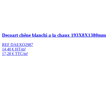
Decoart chêne blanchi a la chaux 193X8X1380mm
REF DAEXQ2987
14,40
€
HT/m²
17,28
€
TTC/m²