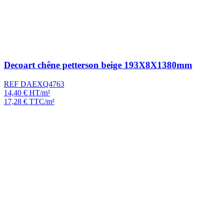
Decoart chêne petterson beige 193X8X1380mm
REF DAEXQ4763
14,40
€
HT/m²
17,28
€
TTC/m²