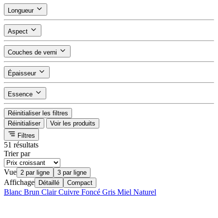
Longueur
Aspect
Couches de verni
Épaisseur
Essence
Réinitialiser les filtres
Réinitialiser
Voir les produits
Filtres
51 résultats
Trier par
Vue
2 par ligne
3 par ligne
Affichage
Détaillé
Compact
Blanc
Brun
Clair
Cuivre
Foncé
Gris
Miel
Naturel