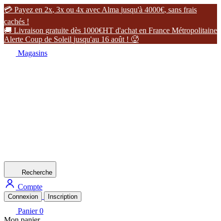

P
a
y
e
z
e
n
2
x
,
3
x
o
u
4
x
a
v
e
c
A
l
m
a
j
u
s
q
u
'
à
4
0
0
0
€
,
s
a
n
s
f
r
a
i
s
c
a
c
h
é
s
!

L
i
v
r
a
i
s
o
n
g
r
a
t
u
i
t
e
d
è
s
1
0
0
0
€
H
T
d
'
a
c
h
a
t
e
n
F
r
a
n
c
e
M
é
t
r
o
p
o
l
i
t
a
i
n
e
A
l
e
r
t
e
C
o
u
p
d
e
S
o
l
e
i
l
j
u
s
q
u
'
a
u
1
6
a
o
û
t
!

Magasins
Recherche
Compte
Connexion
Inscription
Panier
0
Mon panier