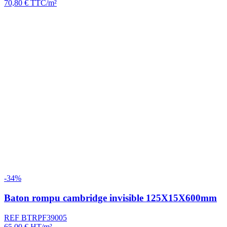
70,80
€
TTC/m²
-34%
Baton rompu cambridge invisible 125X15X600mm
REF BTRPF39005
65,00
€
HT/m²