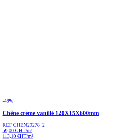
-48%
Chêne crème vanillé 120X15X600mm
REF CHEN29278_2
59,00
€
HT/m²
113,10
€
HT/m²