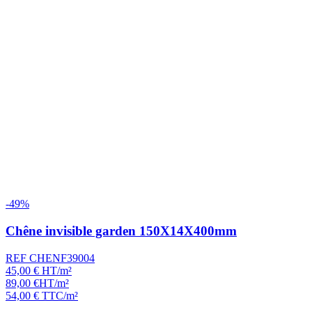
-49%
Chêne invisible garden 150X14X400mm
REF CHENF39004
45,00
€
HT/m²
89,00
€
HT/m²
54,00
€
TTC/m²