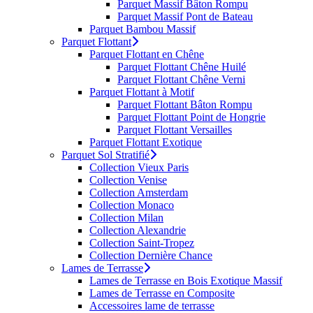
Parquet Massif Bâton Rompu
Parquet Massif Pont de Bateau
Parquet Bambou Massif
Parquet Flottant
Parquet Flottant en Chêne
Parquet Flottant Chêne Huilé
Parquet Flottant Chêne Verni
Parquet Flottant à Motif
Parquet Flottant Bâton Rompu
Parquet Flottant Point de Hongrie
Parquet Flottant Versailles
Parquet Flottant Exotique
Parquet Sol Stratifié
Collection Vieux Paris
Collection Venise
Collection Amsterdam
Collection Monaco
Collection Milan
Collection Alexandrie
Collection Saint-Tropez
Collection Dernière Chance
Lames de Terrasse
Lames de Terrasse en Bois Exotique Massif
Lames de Terrasse en Composite
Accessoires lame de terrasse