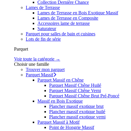
Collection Dernière Chance
Lames de Terrasse
Lames de Terrasse en Bois Exotique Massif
Lames de Terrasse en Composite
Accessoires lame de terrasse
Saturateur
Parquet pour salles de bain et cuisines
Lots de fin de série
Parquet
Voir toute la catégorie →
Choisir une famille
Trouver mon parquet
Parquet Massif
Parquet Massif en Chêne
Parquet Massif Chêne Huilé
Parquet Massif Chêne Verni
Parquet Massif Chêne Brut Pré-Poncé
Massif en Bois Exotique
Plancher massif exotique brut
Plancher massif exotique huilé
Plancher massif exotique verni
Parquet Massif à Motif
Point de Hongrie Massif