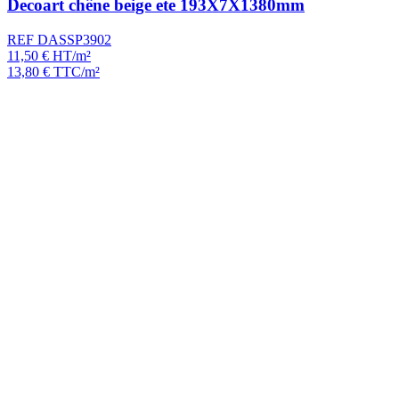
Decoart chêne beige ete 193X7X1380mm
REF DASSP3902
11,50
€
HT/m²
13,80
€
TTC/m²