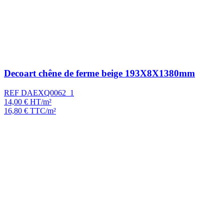
Decoart chêne de ferme beige 193X8X1380mm
REF DAEXQ0062_1
14,00
€
HT/m²
16,80
€
TTC/m²