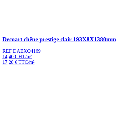
Decoart chêne prestige clair 193X8X1380mm
REF DAEXQ4169
14,40
€
HT/m²
17,28
€
TTC/m²