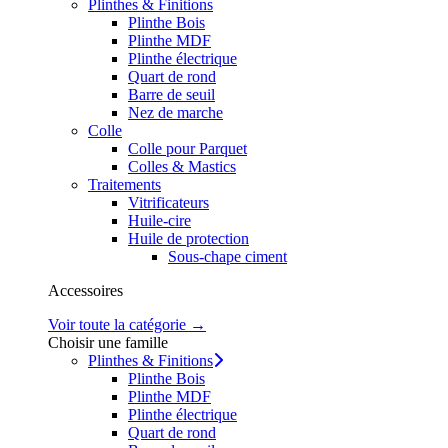
Plinthes & Finitions
Plinthe Bois
Plinthe MDF
Plinthe électrique
Quart de rond
Barre de seuil
Nez de marche
Colle
Colle pour Parquet
Colles & Mastics
Traitements
Vitrificateurs
Huile-cire
Huile de protection
Sous-chape ciment
Accessoires
Voir toute la catégorie →
Choisir une famille
Plinthes & Finitions
Plinthe Bois
Plinthe MDF
Plinthe électrique
Quart de rond