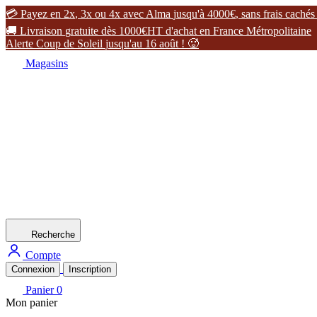

P
a
y
e
z
e
n
2
x
,
3
x
o
u
4
x
a
v
e
c
A
l
m
a
j
u
s
q
u
'
à
4
0
0
0
€
,
s
a
n
s
f
r
a
i
s
c
a
c
h
é
s

L
i
v
r
a
i
s
o
n
g
r
a
t
u
i
t
e
d
è
s
1
0
0
0
€
H
T
d
'
a
c
h
a
t
e
n
F
r
a
n
c
e
M
é
t
r
o
p
o
l
i
t
a
i
n
e
A
l
e
r
t
e
C
o
u
p
d
e
S
o
l
e
i
l
j
u
s
q
u
'
a
u
1
6
a
o
û
t
!

Magasins
Recherche
Compte
Connexion
Inscription
Panier
0
Mon panier