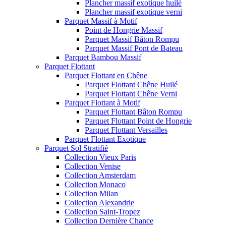
Plancher massif exotique huilé
Plancher massif exotique verni
Parquet Massif à Motif
Point de Hongrie Massif
Parquet Massif Bâton Rompu
Parquet Massif Pont de Bateau
Parquet Bambou Massif
Parquet Flottant
Parquet Flottant en Chêne
Parquet Flottant Chêne Huilé
Parquet Flottant Chêne Verni
Parquet Flottant à Motif
Parquet Flottant Bâton Rompu
Parquet Flottant Point de Hongrie
Parquet Flottant Versailles
Parquet Flottant Exotique
Parquet Sol Stratifié
Collection Vieux Paris
Collection Venise
Collection Amsterdam
Collection Monaco
Collection Milan
Collection Alexandrie
Collection Saint-Tropez
Collection Dernière Chance