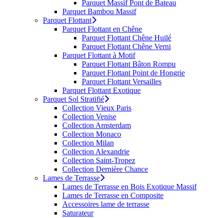
Parquet Massif Pont de Bateau
Parquet Bambou Massif
Parquet Flottant
Parquet Flottant en Chêne
Parquet Flottant Chêne Huilé
Parquet Flottant Chêne Verni
Parquet Flottant à Motif
Parquet Flottant Bâton Rompu
Parquet Flottant Point de Hongrie
Parquet Flottant Versailles
Parquet Flottant Exotique
Parquet Sol Stratifié
Collection Vieux Paris
Collection Venise
Collection Amsterdam
Collection Monaco
Collection Milan
Collection Alexandrie
Collection Saint-Tropez
Collection Dernière Chance
Lames de Terrasse
Lames de Terrasse en Bois Exotique Massif
Lames de Terrasse en Composite
Accessoires lame de terrasse
Saturateur