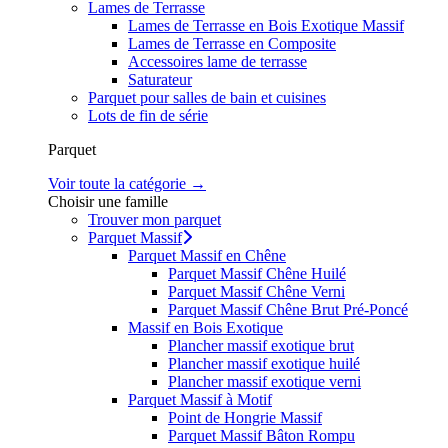
Lames de Terrasse
Lames de Terrasse en Bois Exotique Massif
Lames de Terrasse en Composite
Accessoires lame de terrasse
Saturateur
Parquet pour salles de bain et cuisines
Lots de fin de série
Parquet
Voir toute la catégorie →
Choisir une famille
Trouver mon parquet
Parquet Massif
Parquet Massif en Chêne
Parquet Massif Chêne Huilé
Parquet Massif Chêne Verni
Parquet Massif Chêne Brut Pré-Poncé
Massif en Bois Exotique
Plancher massif exotique brut
Plancher massif exotique huilé
Plancher massif exotique verni
Parquet Massif à Motif
Point de Hongrie Massif
Parquet Massif Bâton Rompu