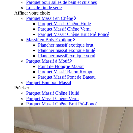
Parquet pour salles de bain et cuisines
Lots de fin de série
Affiner votre choix
Parquet Massif en Chêne
Parquet Massif Chêne Huilé
Parquet Massif Chêne Verni
Parquet Massif Chêne Brut Pré-Poncé
Massif en Bois Exotique
Plancher massif exotique brut
Plancher massif exotique huilé
Plancher massif exotique verni
Parquet Massif à Motif
Point de Hongrie Massif
Parquet Massif Bâton Rompu
Parquet Massif Pont de Bateau
Parquet Bambou Massif
Préciser
Parquet Massif Chêne Huilé
Parquet Massif Chêne Verni
Parquet Massif Chêne Brut Pré-Poncé