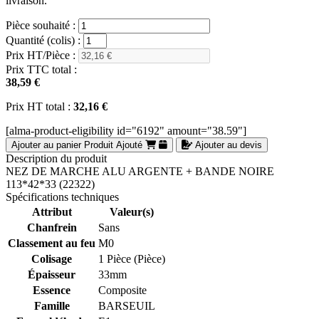
livraison.
Pièce souhaité :
Quantité (colis) :
Prix HT/Pièce :
Prix TTC total :
38,59 €
Prix HT total :
32,16 €
[alma-product-eligibility id="6192" amount="38.59"]
Ajouter au panier
Produit Ajouté
Ajouter au devis
Description du produit
NEZ DE MARCHE ALU ARGENTE + BANDE NOIRE
113*42*33 (22322)
Spécifications techniques
Attribut
Valeur(s)
Chanfrein
Sans
Classement au feu
M0
Colisage
1 Pièce (Pièce)
Épaisseur
33mm
Essence
Composite
Famille
BARSEUIL