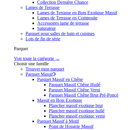
Collection Dernière Chance
Lames de Terrasse
Lames de Terrasse en Bois Exotique Massif
Lames de Terrasse en Composite
Accessoires lame de terrasse
Saturateur
Parquet pour salles de bain et cuisines
Lots de fin de série
Parquet
Voir toute la catégorie →
Choisir une famille
Trouver mon parquet
Parquet Massif
Parquet Massif en Chêne
Parquet Massif Chêne Huilé
Parquet Massif Chêne Verni
Parquet Massif Chêne Brut Pré-Poncé
Massif en Bois Exotique
Plancher massif exotique brut
Plancher massif exotique huilé
Plancher massif exotique verni
Parquet Massif à Motif
Point de Hongrie Massif