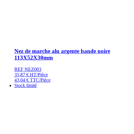
Nez de marche alu argente bande noire
113X52X30mm
REF NEZ003
35,87
€
HT/Pièce
43,04
€
TTC/Pièce
Stock limité