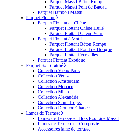
Parquet Massif Bâton Rompu
Parquet Massif Pont de Bateau
Parquet Bambou Massif
Parquet Flottant
Parquet Flottant en Chêne
Parquet Flottant Chêne Huilé
Parquet Flottant Chêne Verni
Parquet Flottant à Motif
Parquet Flottant Bâton Rompu
Parquet Flottant Point de Hongrie
Parquet Flottant Versailles
Parquet Flottant Exotique
Parquet Sol Stratifié
Collection Vieux Paris
Collection Venise
Collection Amsterdam
Collection Monaco
Collection Milan
Collection Alexandrie
Collection Saint-Tropez
Collection Dernière Chance
Lames de Terrasse
Lames de Terrasse en Bois Exotique Massif
Lames de Terrasse en Composite
Accessoires lame de terrasse