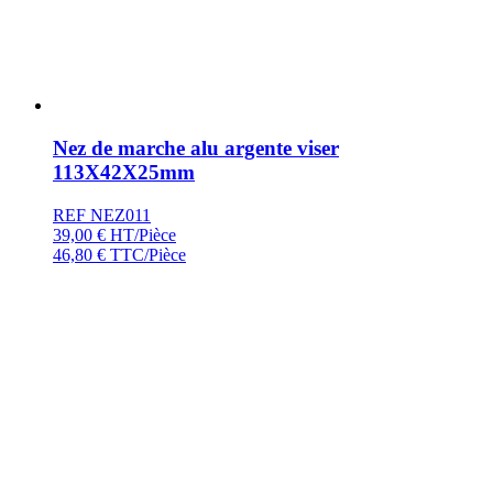
Nez de marche alu argente viser
113X42X25mm
REF NEZ011
39,00
€
HT/Pièce
46,80
€
TTC/Pièce