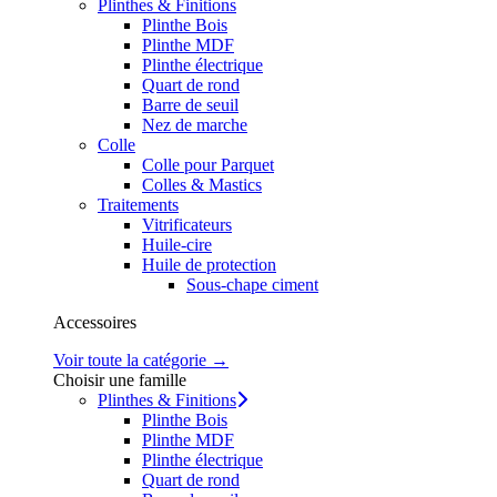
Plinthes & Finitions
Plinthe Bois
Plinthe MDF
Plinthe électrique
Quart de rond
Barre de seuil
Nez de marche
Colle
Colle pour Parquet
Colles & Mastics
Traitements
Vitrificateurs
Huile-cire
Huile de protection
Sous-chape ciment
Accessoires
Voir toute la catégorie →
Choisir une famille
Plinthes & Finitions
Plinthe Bois
Plinthe MDF
Plinthe électrique
Quart de rond