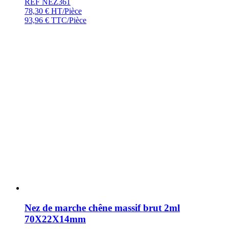
REF NEZ361
78,30
€
HT/Pièce
93,96
€
TTC/Pièce
Nez de marche chêne massif brut 2ml
70X22X14mm