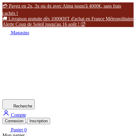

P
a
y
e
z
e
n
2
x
,
3
x
o
u
4
x
a
v
e
c
A
l
m
a
j
u
s
q
u
'
à
4
0
0
0
€
,
s
a
n
s
f
r
a
i
s
c
a
c
h
é
s
!

L
i
v
r
a
i
s
o
n
g
r
a
t
u
i
t
e
d
è
s
1
0
0
0
€
H
T
d
'
a
c
h
a
t
e
n
F
r
a
n
c
e
M
é
t
r
o
p
o
l
i
t
a
i
n
e
A
l
e
r
t
e
C
o
u
p
d
e
S
o
l
e
i
l
j
u
s
q
u
'
a
u
1
6
a
o
û
t
!

Magasins
Recherche
Compte
Connexion
Inscription
Panier
0
Mon panier