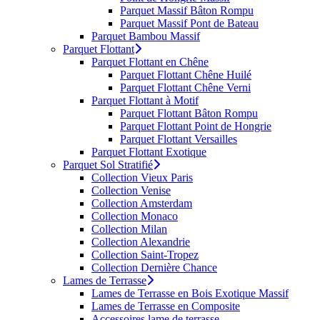
Parquet Massif Bâton Rompu
Parquet Massif Pont de Bateau
Parquet Bambou Massif
Parquet Flottant
Parquet Flottant en Chêne
Parquet Flottant Chêne Huilé
Parquet Flottant Chêne Verni
Parquet Flottant à Motif
Parquet Flottant Bâton Rompu
Parquet Flottant Point de Hongrie
Parquet Flottant Versailles
Parquet Flottant Exotique
Parquet Sol Stratifié
Collection Vieux Paris
Collection Venise
Collection Amsterdam
Collection Monaco
Collection Milan
Collection Alexandrie
Collection Saint-Tropez
Collection Dernière Chance
Lames de Terrasse
Lames de Terrasse en Bois Exotique Massif
Lames de Terrasse en Composite
Accessoires lame de terrasse