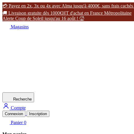

P
a
y
e
z
e
n
2
x
,
3
x
o
u
4
x
a
v
e
c
A
l
m
a
j
u
s
q
u
'
à
4
0
0
0
€
,
s
a
n
s
f
r
a
i
s
c
a
c
h
é
s

L
i
v
r
a
i
s
o
n
g
r
a
t
u
i
t
e
d
è
s
1
0
0
0
€
H
T
d
'
a
c
h
a
t
e
n
F
r
a
n
c
e
M
é
t
r
o
p
o
l
i
t
a
i
n
e
A
l
e
r
t
e
C
o
u
p
d
e
S
o
l
e
i
l
j
u
s
q
u
'
a
u
1
6
a
o
û
t
!

Magasins
Recherche
Compte
Connexion
Inscription
Panier
0