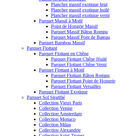
Plancher massif exotique brut
Plancher massif exotique huilé
Plancher massif exotique verni
Parquet Massif à Motif
Point de Hongrie Massif
Parquet Massif Bâton Rompu
Parquet Massif Pont de Bateau
Parquet Bambou Massif
Parquet Flottant
Parquet Flottant en Chêne
Parquet Flottant Chêne Huilé
Parquet Flottant Chêne Verni
Parquet Flottant à Motif
Parquet Flottant Bâton Rompu
Parquet Flottant Point de Hongrie
Parquet Flottant Versailles
Parquet Flottant Exotique
Parquet Sol Stratifié
Collection Vieux Paris
Collection Venise
Collection Amsterdam
Collection Monaco
Collection Milan
Collection Alexandrie
Collection Saint-Tropez