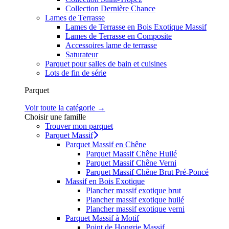
Collection Dernière Chance
Lames de Terrasse
Lames de Terrasse en Bois Exotique Massif
Lames de Terrasse en Composite
Accessoires lame de terrasse
Saturateur
Parquet pour salles de bain et cuisines
Lots de fin de série
Parquet
Voir toute la catégorie →
Choisir une famille
Trouver mon parquet
Parquet Massif
Parquet Massif en Chêne
Parquet Massif Chêne Huilé
Parquet Massif Chêne Verni
Parquet Massif Chêne Brut Pré-Poncé
Massif en Bois Exotique
Plancher massif exotique brut
Plancher massif exotique huilé
Plancher massif exotique verni
Parquet Massif à Motif
Point de Hongrie Massif