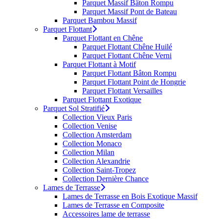
Parquet Massif Bâton Rompu
Parquet Massif Pont de Bateau
Parquet Bambou Massif
Parquet Flottant
Parquet Flottant en Chêne
Parquet Flottant Chêne Huilé
Parquet Flottant Chêne Verni
Parquet Flottant à Motif
Parquet Flottant Bâton Rompu
Parquet Flottant Point de Hongrie
Parquet Flottant Versailles
Parquet Flottant Exotique
Parquet Sol Stratifié
Collection Vieux Paris
Collection Venise
Collection Amsterdam
Collection Monaco
Collection Milan
Collection Alexandrie
Collection Saint-Tropez
Collection Dernière Chance
Lames de Terrasse
Lames de Terrasse en Bois Exotique Massif
Lames de Terrasse en Composite
Accessoires lame de terrasse