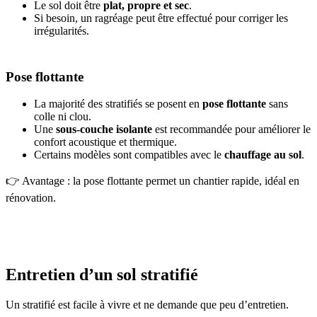
Le sol doit être
plat, propre et sec
.
Si besoin, un ragréage peut être effectué pour corriger les
irrégularités.
Pose flottante
La majorité des stratifiés se posent en
pose flottante
sans
colle ni clou.
Une
sous-couche isolante
est recommandée pour améliorer le
confort acoustique et thermique.
Certains modèles sont compatibles avec le
chauffage au sol
.
👉 Avantage : la pose flottante permet un chantier rapide, idéal en
rénovation.
Entretien d’un sol stratifié
Un stratifié est facile à vivre et ne demande que peu d’entretien.