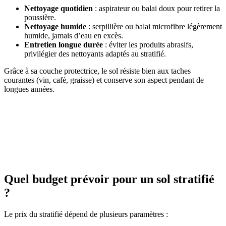
Nettoyage quotidien
: aspirateur ou balai doux pour retirer la
poussière.
Nettoyage humide
: serpillière ou balai microfibre légèrement
humide, jamais d’eau en excès.
Entretien longue durée
: éviter les produits abrasifs,
privilégier des nettoyants adaptés au stratifié.
Grâce à sa couche protectrice, le sol résiste bien aux taches
courantes (vin, café, graisse) et conserve son aspect pendant de
longues années.
Quel budget prévoir pour un sol stratifié
?
Le prix du stratifié dépend de plusieurs paramètres :