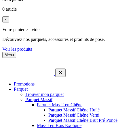
0 article
×
Votre panier est vide
Découvrez nos parquets, accessoires et produits de pose.
Voir les produits
Menu
Promotions
Parquet
Trouver mon parquet
Parquet Massif
Parquet Massif en Chêne
Parquet Massif Chêne Huilé
Parquet Massif Chêne Verni
Parquet Massif Chêne Brut Pré-Poncé
Massif en Bois Exotique