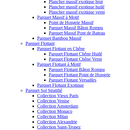
Plancher massif exotique brut
Plancher massif exotique huilé
Plancher massif exotique verni
Parquet Massif à Motif
Point de Hongrie Massif
Parquet Massif Bâton Rompu
Parquet Massif Pont de Bateau
Parquet Bambou Massif
Parquet Flottant
Parquet Flottant en Chêne
Parquet Flottant Chêne Huilé
Parquet Flottant Chêne Verni
Parquet Flottant à Motif
Parquet Flottant Bâton Rompu
Parquet Flottant Point de Hongrie
Parquet Flottant Versailles
Parquet Flottant Exotique
Parquet Sol Stratifié
Collection Vieux Paris
Collection Venise
Collection Amsterdam
Collection Monaco
Collection Milan
Collection Alexandrie
Collection Saint-Tropez