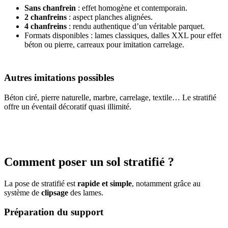
Sans chanfrein
: effet homogène et contemporain.
2 chanfreins
: aspect planches alignées.
4 chanfreins
: rendu authentique d’un véritable parquet.
Formats disponibles : lames classiques, dalles XXL pour effet
béton ou pierre, carreaux pour imitation carrelage.
Autres imitations possibles
Béton ciré, pierre naturelle, marbre, carrelage, textile… Le stratifié
offre un éventail décoratif quasi illimité.
Comment poser un sol stratifié ?
La pose de stratifié est
rapide et simple
, notamment grâce au
système de
clipsage
des lames.
Préparation du support