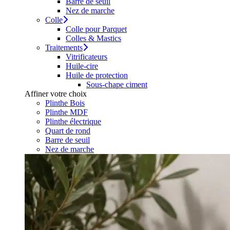
Barre de seuil
Nez de marche
Colle
Colle pour Parquet
Colles & Mastics
Traitements
Vitrificateurs
Huile-cire
Huile de protection
Sous-chape ciment
Affiner votre choix
Plinthe Bois
Plinthe MDF
Plinthe électrique
Quart de rond
Barre de seuil
Nez de marche