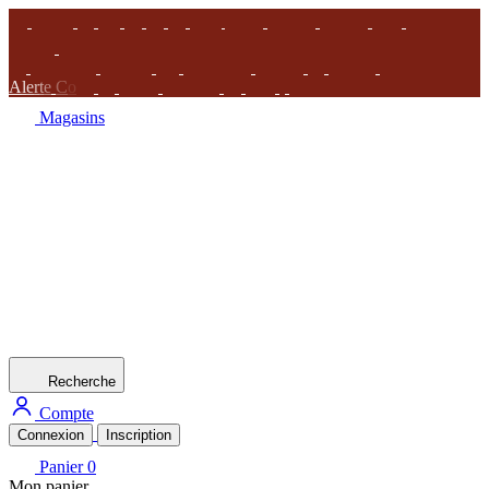
A
l
e
r
t
e
C
o
u
p
d
e
S
o
l
e
i
l
j
u
s
q
u
'
a
u
1
6
a
o
û
t
!

Magasins
Recherche
Compte
Connexion
Inscription
Panier
0
Mon panier