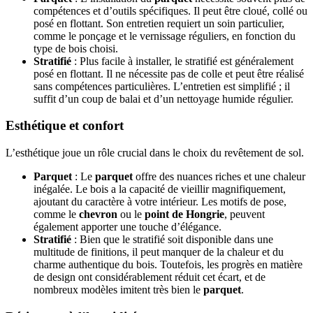
compétences et d’outils spécifiques. Il peut être cloué, collé ou
posé en flottant. Son entretien requiert un soin particulier,
comme le ponçage et le vernissage réguliers, en fonction du
type de bois choisi.
Stratifié
: Plus facile à installer, le stratifié est généralement
posé en flottant. Il ne nécessite pas de colle et peut être réalisé
sans compétences particulières. L’entretien est simplifié ; il
suffit d’un coup de balai et d’un nettoyage humide régulier.
Esthétique et confort
L’esthétique joue un rôle crucial dans le choix du revêtement de sol.
Parquet
: Le
parquet
offre des nuances riches et une chaleur
inégalée. Le bois a la capacité de vieillir magnifiquement,
ajoutant du caractère à votre intérieur. Les motifs de pose,
comme le
chevron
ou le
point de Hongrie
, peuvent
également apporter une touche d’élégance.
Stratifié
: Bien que le stratifié soit disponible dans une
multitude de finitions, il peut manquer de la chaleur et du
charme authentique du bois. Toutefois, les progrès en matière
de design ont considérablement réduit cet écart, et de
nombreux modèles imitent très bien le
parquet
.