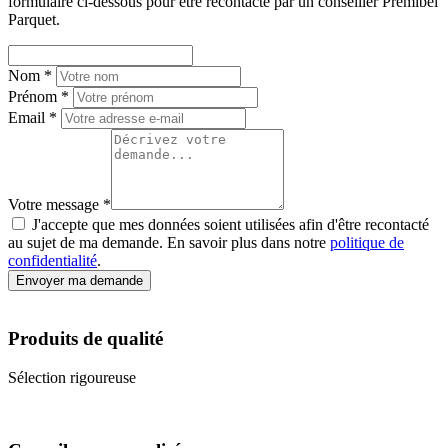
formulaire ci-dessous pour être recontacté par un conseiller Premibel
Parquet.
Nom *
Prénom *
Email *
Votre message *
J'accepte que mes données soient utilisées afin d'être recontacté
au sujet de ma demande. En savoir plus dans notre
politique de
confidentialité
.
Envoyer ma demande
Produits de qualité
Sélection rigoureuse