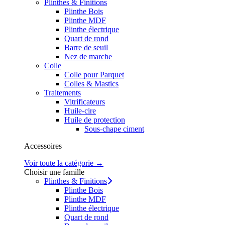
Plinthes & Finitions
Plinthe Bois
Plinthe MDF
Plinthe électrique
Quart de rond
Barre de seuil
Nez de marche
Colle
Colle pour Parquet
Colles & Mastics
Traitements
Vitrificateurs
Huile-cire
Huile de protection
Sous-chape ciment
Accessoires
Voir toute la catégorie →
Choisir une famille
Plinthes & Finitions
Plinthe Bois
Plinthe MDF
Plinthe électrique
Quart de rond