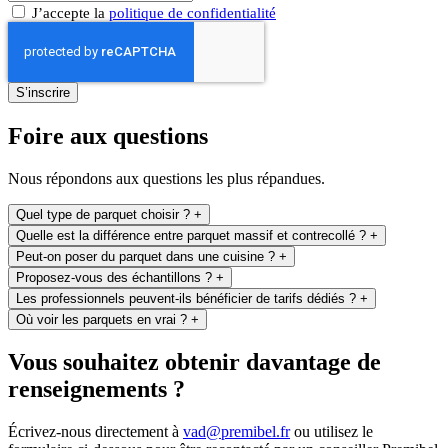
J’accepte la
politique de confidentialité
S’inscrire
Foire aux
questions
Nous répondons aux questions les plus répandues.
Quel type de parquet choisir ?
+
Quelle est la différence entre parquet massif et contrecollé ?
+
Peut-on poser du parquet dans une cuisine ?
+
Proposez-vous des échantillons ?
+
Les professionnels peuvent-ils bénéficier de tarifs dédiés ?
+
Où voir les parquets en vrai ?
+
Vous souhaitez obtenir davantage de
renseignements
?
Écrivez-nous directement à
vad@premibel.fr
ou utilisez le