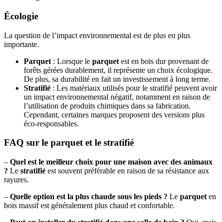
Écologie
La question de l’impact environnemental est de plus en plus
importante.
Parquet
: Lorsque le
parquet
est en bois dur provenant de
forêts gérées durablement, il représente un choix écologique.
De plus, sa durabilité en fait un investissement à long terme.
Stratifié
: Les matériaux utilisés pour le stratifié peuvent avoir
un impact environnemental négatif, notamment en raison de
l’utilisation de produits chimiques dans sa fabrication.
Cependant, certaines marques proposent des versions plus
éco-responsables.
FAQ sur le parquet et le stratifié
–
Quel est le meilleur choix pour une maison avec des animaux
?
Le
stratifié
est souvent préférable en raison de sa résistance aux
rayures.
–
Quelle option est la plus chaude sous les pieds ?
Le
parquet
en
bois massif est généralement plus chaud et confortable.