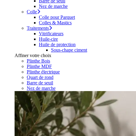
Barre de seuil
Nez de marche
Colle
Colle pour Parquet
Colles & Mastics
Traitements
Vitrificateurs
Huile-cire
Huile de protection
Sous-chape ciment
Affiner votre choix
Plinthe Bois
Plinthe MDF
Plinthe électrique
Quart de rond
Barre de seuil
Nez de marche