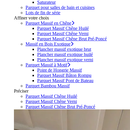
Saturateur
Parquet pour salles de bain et cuisines
Lots de fin de série
Affiner votre choix
Parquet Massif en Chêne
Parquet Massif Chêne Huilé
Parquet Massif Chêne Verni
Parquet Massif Chêne Brut Pré-Poncé
Massif en Bois Exotique
Plancher massif exotique brut
Plancher massif exotique huilé
Plancher massif exotique verni
Parquet Massif à Motif
Point de Hongrie Massif
Parquet Massif Bâton Rompu
Parquet Massif Pont de Bateau
Parquet Bambou Massif
Préciser
Parquet Massif Chêne Huilé
Parquet Massif Chêne Verni
Parquet Massif Chêne Brut Pré-Poncé