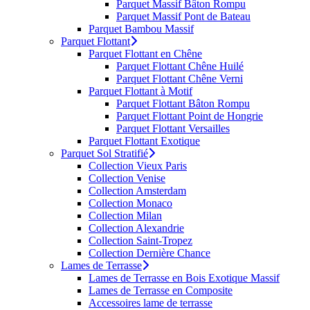
Parquet Massif Bâton Rompu
Parquet Massif Pont de Bateau
Parquet Bambou Massif
Parquet Flottant
Parquet Flottant en Chêne
Parquet Flottant Chêne Huilé
Parquet Flottant Chêne Verni
Parquet Flottant à Motif
Parquet Flottant Bâton Rompu
Parquet Flottant Point de Hongrie
Parquet Flottant Versailles
Parquet Flottant Exotique
Parquet Sol Stratifié
Collection Vieux Paris
Collection Venise
Collection Amsterdam
Collection Monaco
Collection Milan
Collection Alexandrie
Collection Saint-Tropez
Collection Dernière Chance
Lames de Terrasse
Lames de Terrasse en Bois Exotique Massif
Lames de Terrasse en Composite
Accessoires lame de terrasse