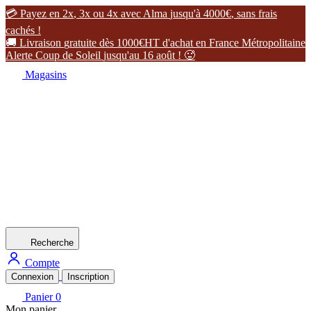

P
a
y
e
z
e
n
2
x
,
3
x
o
u
4
x
a
v
e
c
A
l
m
a
j
u
s
q
u
'
à
4
0
0
0
€
,
s
a
n
s
f
r
a
i
s
c
a
c
h
é
s
!

L
i
v
r
a
i
s
o
n
g
r
a
t
u
i
t
e
d
è
s
1
0
0
0
€
H
T
d
'
a
c
h
a
t
e
n
F
r
a
n
c
e
M
é
t
r
o
p
o
l
i
t
a
i
n
e
A
l
e
r
t
e
C
o
u
p
d
e
S
o
l
e
i
l
j
u
s
q
u
'
a
u
1
6
a
o
û
t
!

Magasins
Recherche
Compte
Connexion
Inscription
Panier
0
Mon panier