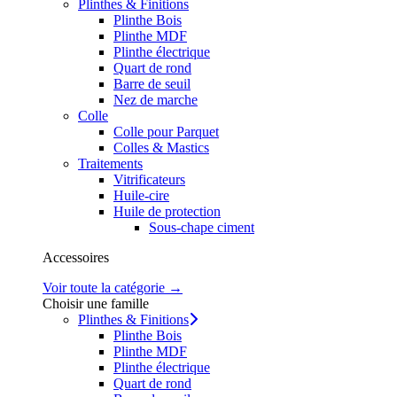
Plinthes & Finitions
Plinthe Bois
Plinthe MDF
Plinthe électrique
Quart de rond
Barre de seuil
Nez de marche
Colle
Colle pour Parquet
Colles & Mastics
Traitements
Vitrificateurs
Huile-cire
Huile de protection
Sous-chape ciment
Accessoires
Voir toute la catégorie →
Choisir une famille
Plinthes & Finitions
Plinthe Bois
Plinthe MDF
Plinthe électrique
Quart de rond