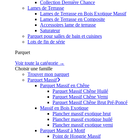
Collection Dernière Chance
Lames de Terrasse
Lames de Terrasse en Bois Exotique Massif
Lames de Terrasse en Composite
Accessoires lame de terrasse
Saturateur
Parquet pour salles de bain et cuisines
Lots de fin de série
Parquet
Voir toute la catégorie →
Choisir une famille
Trouver mon parquet
Parquet Massif
Parquet Massif en Chêne
Parquet Massif Chêne Huilé
Parquet Massif Chêne Verni
Parquet Massif Chêne Brut Pré-Poncé
Massif en Bois Exotique
Plancher massif exotique brut
Plancher massif exotique huilé
Plancher massif exotique verni
Parquet Massif à Motif
Point de Hongrie Massif