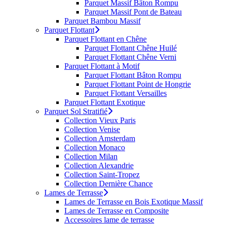
Parquet Massif Bâton Rompu
Parquet Massif Pont de Bateau
Parquet Bambou Massif
Parquet Flottant
Parquet Flottant en Chêne
Parquet Flottant Chêne Huilé
Parquet Flottant Chêne Verni
Parquet Flottant à Motif
Parquet Flottant Bâton Rompu
Parquet Flottant Point de Hongrie
Parquet Flottant Versailles
Parquet Flottant Exotique
Parquet Sol Stratifié
Collection Vieux Paris
Collection Venise
Collection Amsterdam
Collection Monaco
Collection Milan
Collection Alexandrie
Collection Saint-Tropez
Collection Dernière Chance
Lames de Terrasse
Lames de Terrasse en Bois Exotique Massif
Lames de Terrasse en Composite
Accessoires lame de terrasse