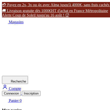

P
a
y
e
z
e
n
2
x
,
3
x
o
u
4
x
a
v
e
c
A
l
m
a
j
u
s
q
u
'
à
4
0
0
0
€
,
s
a
n
s
f
r
a
i
s
c
a
c
h
é
s

L
i
v
r
a
i
s
o
n
g
r
a
t
u
i
t
e
d
è
s
1
0
0
0
€
H
T
d
'
a
c
h
a
t
e
n
F
r
a
n
c
e
M
é
t
r
o
p
o
l
i
t
a
i
n
e
A
l
e
r
t
e
C
o
u
p
d
e
S
o
l
e
i
l
j
u
s
q
u
'
a
u
1
6
a
o
û
t
!

Magasins
Recherche
Compte
Connexion
Inscription
Panier
0