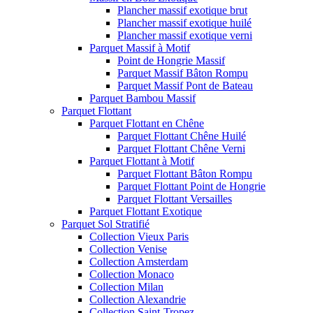
Plancher massif exotique brut
Plancher massif exotique huilé
Plancher massif exotique verni
Parquet Massif à Motif
Point de Hongrie Massif
Parquet Massif Bâton Rompu
Parquet Massif Pont de Bateau
Parquet Bambou Massif
Parquet Flottant
Parquet Flottant en Chêne
Parquet Flottant Chêne Huilé
Parquet Flottant Chêne Verni
Parquet Flottant à Motif
Parquet Flottant Bâton Rompu
Parquet Flottant Point de Hongrie
Parquet Flottant Versailles
Parquet Flottant Exotique
Parquet Sol Stratifié
Collection Vieux Paris
Collection Venise
Collection Amsterdam
Collection Monaco
Collection Milan
Collection Alexandrie
Collection Saint-Tropez