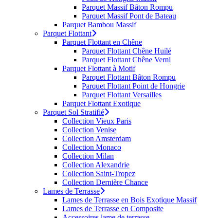
Parquet Massif Bâton Rompu
Parquet Massif Pont de Bateau
Parquet Bambou Massif
Parquet Flottant
Parquet Flottant en Chêne
Parquet Flottant Chêne Huilé
Parquet Flottant Chêne Verni
Parquet Flottant à Motif
Parquet Flottant Bâton Rompu
Parquet Flottant Point de Hongrie
Parquet Flottant Versailles
Parquet Flottant Exotique
Parquet Sol Stratifié
Collection Vieux Paris
Collection Venise
Collection Amsterdam
Collection Monaco
Collection Milan
Collection Alexandrie
Collection Saint-Tropez
Collection Dernière Chance
Lames de Terrasse
Lames de Terrasse en Bois Exotique Massif
Lames de Terrasse en Composite
Accessoires lame de terrasse