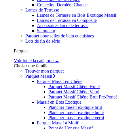
Collection Dernière Chance
Lames de Terrasse
Lames de Terrasse en Bois Exotique Massif
Lames de Terrasse en Composite
Accessoires lame de terrasse
Saturateur
Parquet pour salles de bain et cuisines
Lots de fin de série
Parquet
Voir toute la catégorie →
Choisir une famille
Trouver mon parquet
Parquet Massif
Parquet Massif en Chêne
Parquet Massif Chêne Huilé
Parquet Massif Chêne Verni
Parquet Massif Chêne Brut Pré-Poncé
Massif en Bois Exotique
Plancher massif exotique brut
Plancher massif exotique huilé
Plancher massif exotique verni
Parquet Massif à Motif
Point de Hongrie Massif