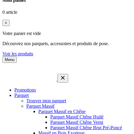
Mon panier
0 article
×
Votre panier est vide
Découvrez nos parquets, accessoires et produits de pose.
Voir les produits
Menu
Promotions
Parquet
Trouver mon parquet
Parquet Massif
Parquet Massif en Chêne
Parquet Massif Chêne Huilé
Parquet Massif Chêne Verni
Parquet Massif Chêne Brut Pré-Poncé
Massif en Bois Exotique