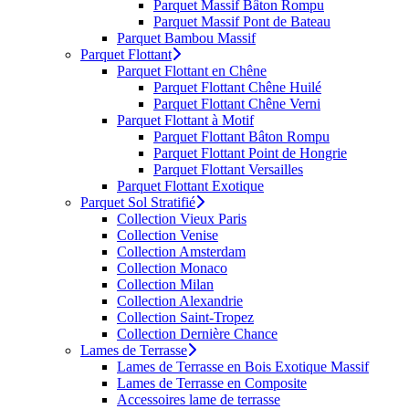
Parquet Massif Bâton Rompu
Parquet Massif Pont de Bateau
Parquet Bambou Massif
Parquet Flottant
Parquet Flottant en Chêne
Parquet Flottant Chêne Huilé
Parquet Flottant Chêne Verni
Parquet Flottant à Motif
Parquet Flottant Bâton Rompu
Parquet Flottant Point de Hongrie
Parquet Flottant Versailles
Parquet Flottant Exotique
Parquet Sol Stratifié
Collection Vieux Paris
Collection Venise
Collection Amsterdam
Collection Monaco
Collection Milan
Collection Alexandrie
Collection Saint-Tropez
Collection Dernière Chance
Lames de Terrasse
Lames de Terrasse en Bois Exotique Massif
Lames de Terrasse en Composite
Accessoires lame de terrasse