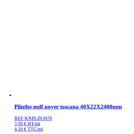
Plinthe mdf noyer toscana 40X22X2400mm
REF KNPLIN3070
3,50
€
HT/ml
4,20
€
TTC/ml