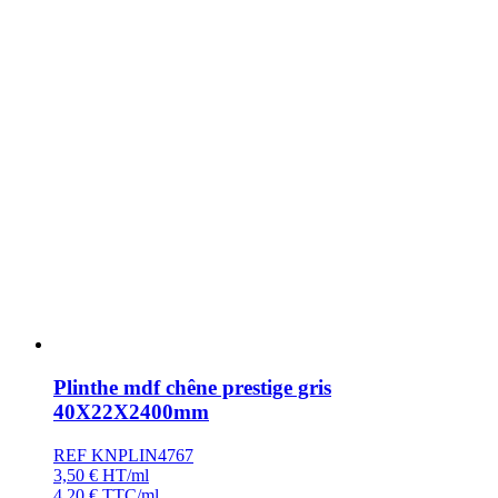
Plinthe mdf chêne prestige gris
40X22X2400mm
REF KNPLIN4767
3,50
€
HT/ml
4,20
€
TTC/ml