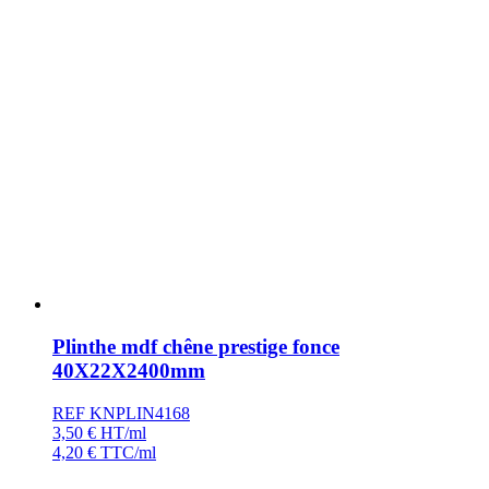
Plinthe mdf chêne prestige fonce
40X22X2400mm
REF KNPLIN4168
3,50
€
HT/ml
4,20
€
TTC/ml