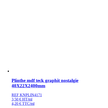
Plinthe mdf teck graphit nostalgie
40X22X2400mm
REF KNPLIN4171
3,50
€
HT/ml
4,20
€
TTC/ml