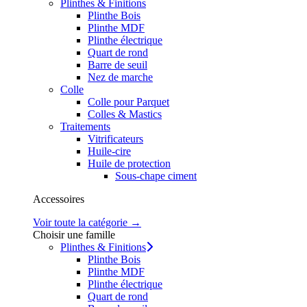
Plinthes & Finitions
Plinthe Bois
Plinthe MDF
Plinthe électrique
Quart de rond
Barre de seuil
Nez de marche
Colle
Colle pour Parquet
Colles & Mastics
Traitements
Vitrificateurs
Huile-cire
Huile de protection
Sous-chape ciment
Accessoires
Voir toute la catégorie →
Choisir une famille
Plinthes & Finitions
Plinthe Bois
Plinthe MDF
Plinthe électrique
Quart de rond