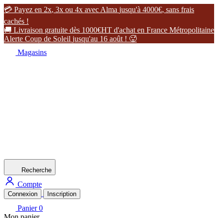

P
a
y
e
z
e
n
2
x
,
3
x
o
u
4
x
a
v
e
c
A
l
m
a
j
u
s
q
u
'
à
4
0
0
0
€
,
s
a
n
s
f
r
a
i
s
c
a
c
h
é
s
!

L
i
v
r
a
i
s
o
n
g
r
a
t
u
i
t
e
d
è
s
1
0
0
0
€
H
T
d
'
a
c
h
a
t
e
n
F
r
a
n
c
e
M
é
t
r
o
p
o
l
i
t
a
i
n
e
A
l
e
r
t
e
C
o
u
p
d
e
S
o
l
e
i
l
j
u
s
q
u
'
a
u
1
6
a
o
û
t
!

Magasins
Recherche
Compte
Connexion
Inscription
Panier
0
Mon panier