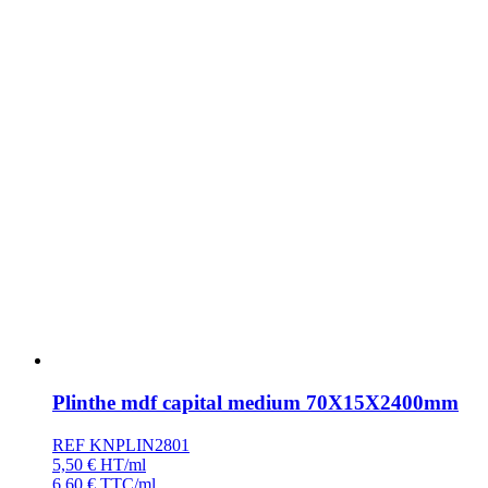
Plinthe mdf capital medium 70X15X2400mm
REF KNPLIN2801
5,50
€
HT/ml
6,60
€
TTC/ml