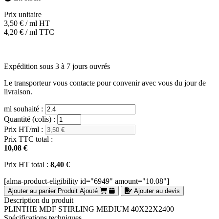
Prix unitaire
3,50
€
/ ml HT
4,20
€
/ ml TTC
Expédition sous 3 à 7 jours ouvrés
Le transporteur vous contacte pour convenir avec vous du jour de
livraison.
ml souhaité :
Quantité (colis) :
Prix HT/ml :
Prix TTC total :
10,08 €
Prix HT total :
8,40 €
[alma-product-eligibility id="6949" amount="10.08"]
Ajouter au panier
Produit Ajouté
Ajouter au devis
Description du produit
PLINTHE MDF STIRLING MEDIUM 40X22X2400
Spécifications techniques