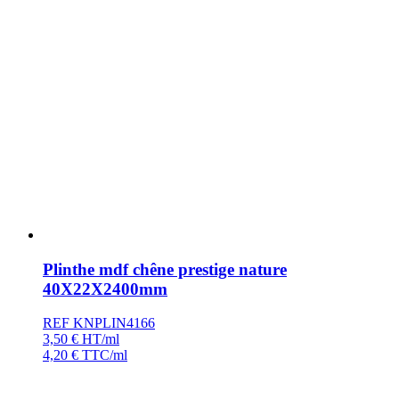
Plinthe mdf chêne prestige nature
40X22X2400mm
REF KNPLIN4166
3,50
€
HT/ml
4,20
€
TTC/ml