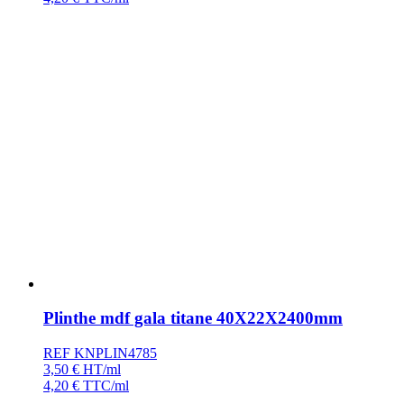
Plinthe mdf gala titane 40X22X2400mm
REF KNPLIN4785
3,50
€
HT/ml
4,20
€
TTC/ml