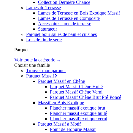
Collection Dernière Chance
Lames de Terrasse
Lames de Terrasse en Bois Exotique Massif
Lames de Terrasse en Composite
Accessoires lame de terrasse
Saturateur
Parquet pour salles de bain et cuisines
Lots de fin de série
Parquet
Voir toute la catégorie →
Choisir une famille
Trouver mon parquet
Parquet Massif
Parquet Massif en Chêne
Parquet Massif Chêne Huilé
Parquet Massif Chêne Verni
Parquet Massif Chêne Brut Pré-Poncé
Massif en Bois Exotique
Plancher massif exotique brut
Plancher massif exotique huilé
Plancher massif exotique verni
Parquet Massif à Motif
Point de Hongrie Massif