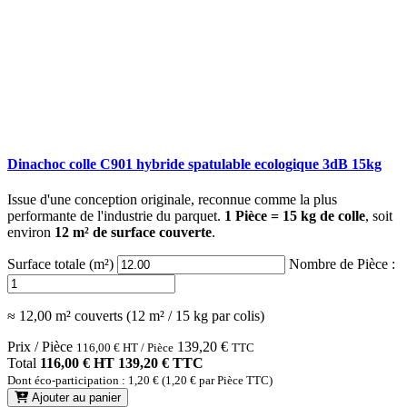
Dinachoc colle C901 hybride spatulable ecologique 3dB 15kg
Issue d'une conception originale, reconnue comme la plus
performante de l'industrie du parquet.
1 Pièce = 15 kg de colle
, soit
environ
12 m² de surface couverte
.
Surface totale (m²)
Nombre de Pièce :
≈ 12,00 m² couverts (12 m² / 15 kg par colis)
Prix / Pièce
139,20
€
116,00
€
HT / Pièce
TTC
Total
116,00 € HT
139,20 € TTC
Dont éco-participation : 1,20 € (1,20 € par Pièce TTC)
Ajouter au panier