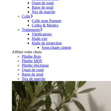
Quart de rond
Barre de seuil
Nez de marche
Colle
Colle pour Parquet
Colles & Mastics
Traitements
Vitrificateurs
Huile-cire
Huile de protection
Sous-chape ciment
Affiner votre choix
Plinthe Bois
Plinthe MDF
Plinthe électrique
Quart de rond
Barre de seuil
Nez de marche