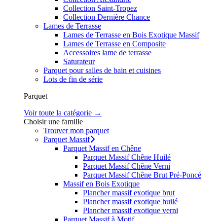
Collection Saint-Tropez
Collection Dernière Chance
Lames de Terrasse
Lames de Terrasse en Bois Exotique Massif
Lames de Terrasse en Composite
Accessoires lame de terrasse
Saturateur
Parquet pour salles de bain et cuisines
Lots de fin de série
Parquet
Voir toute la catégorie →
Choisir une famille
Trouver mon parquet
Parquet Massif
Parquet Massif en Chêne
Parquet Massif Chêne Huilé
Parquet Massif Chêne Verni
Parquet Massif Chêne Brut Pré-Poncé
Massif en Bois Exotique
Plancher massif exotique brut
Plancher massif exotique huilé
Plancher massif exotique verni
Parquet Massif à Motif