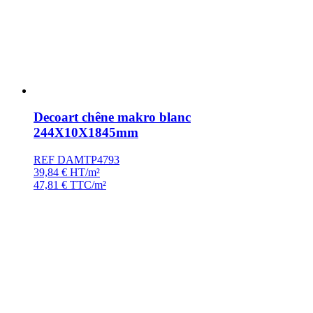
Decoart chêne makro blanc
244X10X1845mm
REF DAMTP4793
39,84
€
HT/m²
47,81
€
TTC/m²