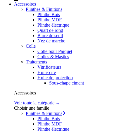
Accessoires
Plinthes & Finitions
Plinthe Bois
Plinthe MDF
Plinthe électrique
Quart de rond
Barre de seuil
Nez de marche
Colle
Colle pour Parquet
Colles & Mastics
Traitements
Vitrificateurs
Huile-cire
Huile de protection
Sous-chape ciment
Accessoires
Voir toute la catégorie →
Choisir une famille
Plinthes & Finitions
Plinthe Bois
Plinthe MDF
Plinthe électrique