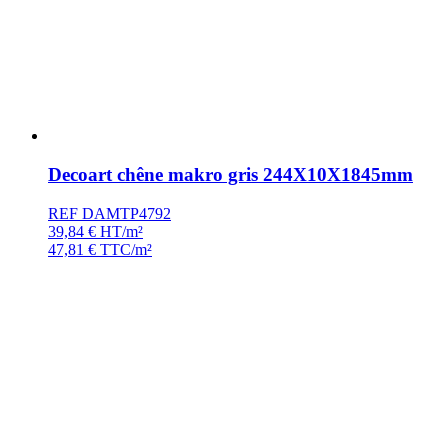
Decoart chêne makro gris 244X10X1845mm
REF DAMTP4792
39,84
€
HT/m²
47,81
€
TTC/m²