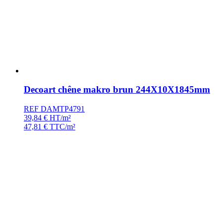
Decoart chêne makro brun 244X10X1845mm
REF DAMTP4791
39,84
€
HT/m²
47,81
€
TTC/m²