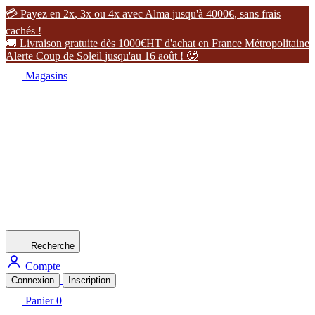

P
a
y
e
z
e
n
2
x
,
3
x
o
u
4
x
a
v
e
c
A
l
m
a
j
u
s
q
u
'
à
4
0
0
0
€
,
s
a
n
s
f
r
a
i
s
c
a
c
h
é
s
!

L
i
v
r
a
i
s
o
n
g
r
a
t
u
i
t
e
d
è
s
1
0
0
0
€
H
T
d
'
a
c
h
a
t
e
n
F
r
a
n
c
e
M
é
t
r
o
p
o
l
i
t
a
i
n
e
A
l
e
r
t
e
C
o
u
p
d
e
S
o
l
e
i
l
j
u
s
q
u
'
a
u
1
6
a
o
û
t
!

Magasins
Recherche
Compte
Connexion
Inscription
Panier
0