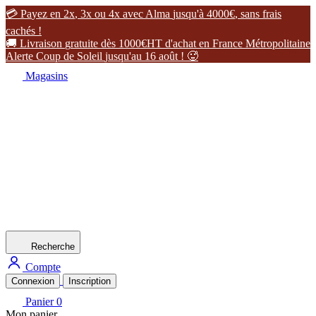

P
a
y
e
z
e
n
2
x
,
3
x
o
u
4
x
a
v
e
c
A
l
m
a
j
u
s
q
u
'
à
4
0
0
0
€
,
s
a
n
s
f
r
a
i
s
c
a
c
h
é
s
!

L
i
v
r
a
i
s
o
n
g
r
a
t
u
i
t
e
d
è
s
1
0
0
0
€
H
T
d
'
a
c
h
a
t
e
n
F
r
a
n
c
e
M
é
t
r
o
p
o
l
i
t
a
i
n
e
A
l
e
r
t
e
C
o
u
p
d
e
S
o
l
e
i
l
j
u
s
q
u
'
a
u
1
6
a
o
û
t
!

Magasins
Recherche
Compte
Connexion
Inscription
Panier
0
Mon panier