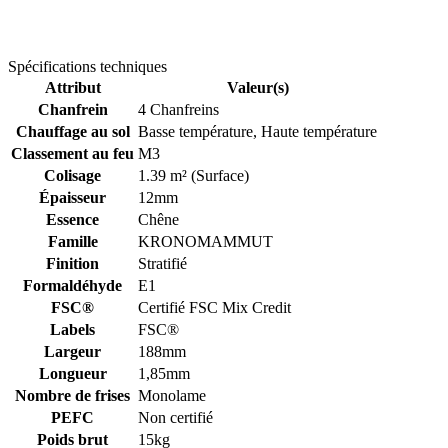
Spécifications techniques
Attribut
Valeur(s)
Chanfrein
4 Chanfreins
Chauffage au sol
Basse température, Haute température
Classement au feu
M3
Colisage
1.39 m² (Surface)
Épaisseur
12mm
Essence
Chêne
Famille
KRONOMAMMUT
Finition
Stratifié
Formaldéhyde
E1
FSC®
Certifié FSC Mix Credit
Labels
FSC®
Largeur
188mm
Longueur
1,85mm
Nombre de frises
Monolame
PEFC
Non certifié
Poids brut
15kg