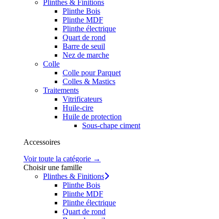
Plinthes & Finitions
Plinthe Bois
Plinthe MDF
Plinthe électrique
Quart de rond
Barre de seuil
Nez de marche
Colle
Colle pour Parquet
Colles & Mastics
Traitements
Vitrificateurs
Huile-cire
Huile de protection
Sous-chape ciment
Accessoires
Voir toute la catégorie →
Choisir une famille
Plinthes & Finitions
Plinthe Bois
Plinthe MDF
Plinthe électrique
Quart de rond