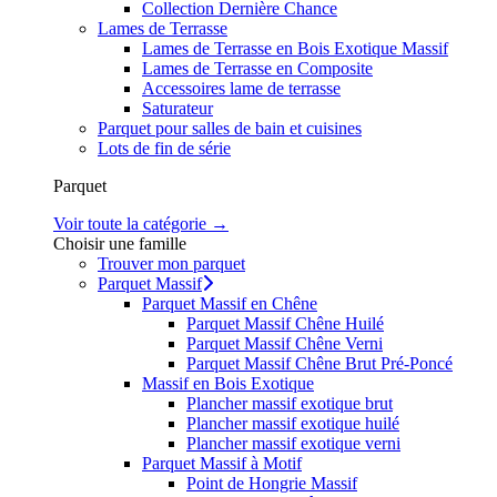
Collection Dernière Chance
Lames de Terrasse
Lames de Terrasse en Bois Exotique Massif
Lames de Terrasse en Composite
Accessoires lame de terrasse
Saturateur
Parquet pour salles de bain et cuisines
Lots de fin de série
Parquet
Voir toute la catégorie →
Choisir une famille
Trouver mon parquet
Parquet Massif
Parquet Massif en Chêne
Parquet Massif Chêne Huilé
Parquet Massif Chêne Verni
Parquet Massif Chêne Brut Pré-Poncé
Massif en Bois Exotique
Plancher massif exotique brut
Plancher massif exotique huilé
Plancher massif exotique verni
Parquet Massif à Motif
Point de Hongrie Massif