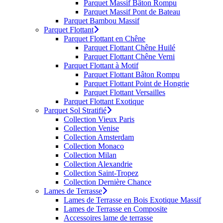
Parquet Massif Bâton Rompu
Parquet Massif Pont de Bateau
Parquet Bambou Massif
Parquet Flottant
Parquet Flottant en Chêne
Parquet Flottant Chêne Huilé
Parquet Flottant Chêne Verni
Parquet Flottant à Motif
Parquet Flottant Bâton Rompu
Parquet Flottant Point de Hongrie
Parquet Flottant Versailles
Parquet Flottant Exotique
Parquet Sol Stratifié
Collection Vieux Paris
Collection Venise
Collection Amsterdam
Collection Monaco
Collection Milan
Collection Alexandrie
Collection Saint-Tropez
Collection Dernière Chance
Lames de Terrasse
Lames de Terrasse en Bois Exotique Massif
Lames de Terrasse en Composite
Accessoires lame de terrasse