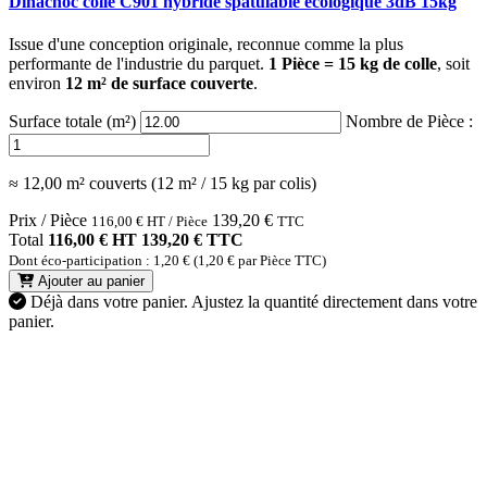
Dinachoc colle C901 hybride spatulable ecologique 3dB 15kg
Issue d'une conception originale, reconnue comme la plus
performante de l'industrie du parquet.
1 Pièce = 15 kg de colle
, soit
environ
12 m² de surface couverte
.
Surface totale (m²)
Nombre de Pièce :
≈ 12,00 m² couverts (12 m² / 15 kg par colis)
Prix / Pièce
139,20
€
116,00
€
HT / Pièce
TTC
Total
116,00 € HT
139,20 € TTC
Dont éco-participation : 1,20 € (1,20 € par Pièce TTC)
Ajouter au panier
Déjà dans votre panier.
Ajustez la quantité directement dans votre
panier.