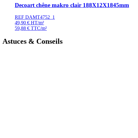
Decoart chêne makro clair 188X12X1845mm
REF DAMT4752_1
49,90
€
HT/m²
59,88
€
TTC/m²
Astuces & Conseils