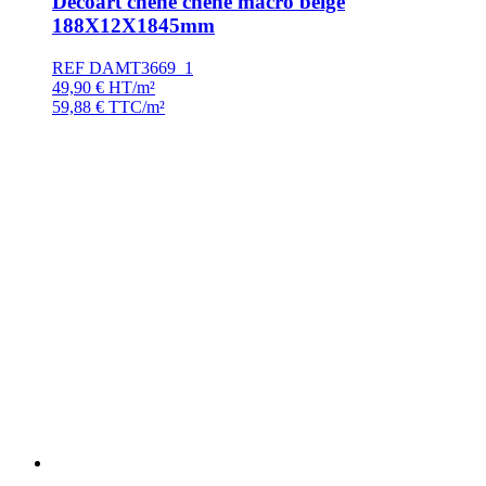
Decoart chêne chêne macro beige
188X12X1845mm
REF DAMT3669_1
49,90
€
HT/m²
59,88
€
TTC/m²