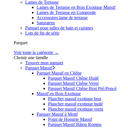
Lames de Terrasse
Lames de Terrasse en Bois Exotique Massif
Lames de Terrasse en Composite
Accessoires lame de terrasse
Saturateur
Parquet pour salles de bain et cuisines
Lots de fin de série
Parquet
Voir toute la catégorie →
Choisir une famille
Trouver mon parquet
Parquet Massif
Parquet Massif en Chêne
Parquet Massif Chêne Huilé
Parquet Massif Chêne Verni
Parquet Massif Chêne Brut Pré-Poncé
Massif en Bois Exotique
Plancher massif exotique brut
Plancher massif exotique huilé
Plancher massif exotique verni
Parquet Massif à Motif
Point de Hongrie Massif
Parquet Massif Bâton Rompu