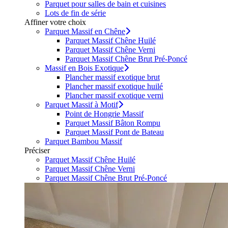
Parquet pour salles de bain et cuisines
Lots de fin de série
Affiner votre choix
Parquet Massif en Chêne
Parquet Massif Chêne Huilé
Parquet Massif Chêne Verni
Parquet Massif Chêne Brut Pré-Poncé
Massif en Bois Exotique
Plancher massif exotique brut
Plancher massif exotique huilé
Plancher massif exotique verni
Parquet Massif à Motif
Point de Hongrie Massif
Parquet Massif Bâton Rompu
Parquet Massif Pont de Bateau
Parquet Bambou Massif
Préciser
Parquet Massif Chêne Huilé
Parquet Massif Chêne Verni
Parquet Massif Chêne Brut Pré-Poncé