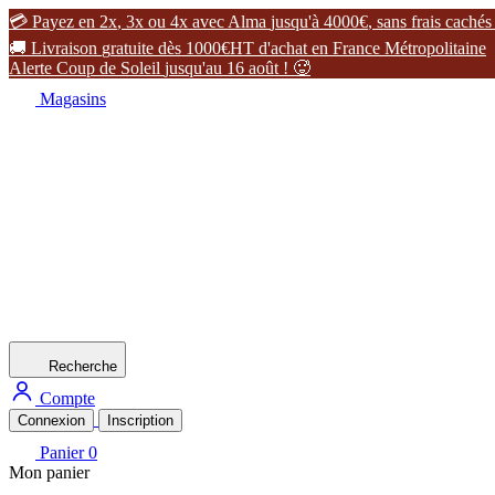

P
a
y
e
z
e
n
2
x
,
3
x
o
u
4
x
a
v
e
c
A
l
m
a
j
u
s
q
u
'
à
4
0
0
0
€
,
s
a
n
s
f
r
a
i
s
c
a
c
h
é
s

L
i
v
r
a
i
s
o
n
g
r
a
t
u
i
t
e
d
è
s
1
0
0
0
€
H
T
d
'
a
c
h
a
t
e
n
F
r
a
n
c
e
M
é
t
r
o
p
o
l
i
t
a
i
n
e
A
l
e
r
t
e
C
o
u
p
d
e
S
o
l
e
i
l
j
u
s
q
u
'
a
u
1
6
a
o
û
t
!

Magasins
Recherche
Compte
Connexion
Inscription
Panier
0
Mon panier