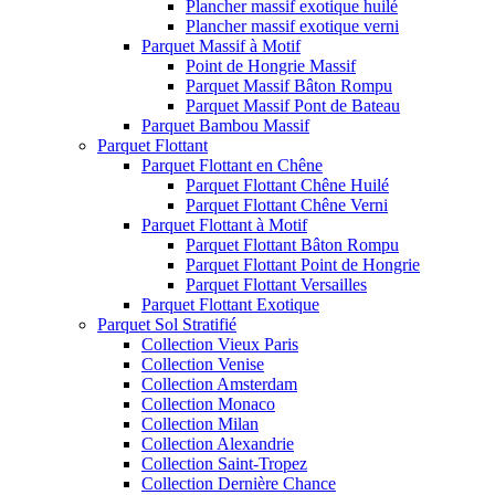
Plancher massif exotique huilé
Plancher massif exotique verni
Parquet Massif à Motif
Point de Hongrie Massif
Parquet Massif Bâton Rompu
Parquet Massif Pont de Bateau
Parquet Bambou Massif
Parquet Flottant
Parquet Flottant en Chêne
Parquet Flottant Chêne Huilé
Parquet Flottant Chêne Verni
Parquet Flottant à Motif
Parquet Flottant Bâton Rompu
Parquet Flottant Point de Hongrie
Parquet Flottant Versailles
Parquet Flottant Exotique
Parquet Sol Stratifié
Collection Vieux Paris
Collection Venise
Collection Amsterdam
Collection Monaco
Collection Milan
Collection Alexandrie
Collection Saint-Tropez
Collection Dernière Chance