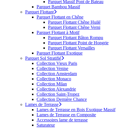
Parquet Massif Pont de Bateau
Parquet Bambou Massif
Parquet Flottant
Parquet Flottant en Chêne
Parquet Flottant Chêne Huilé
Parquet Flottant Chêne Verni
Parquet Flottant à Motif
Parquet Flottant Bâton Rompu
Parquet Flottant Point de Hongrie
Parquet Flottant Versailles
Parquet Flottant Exotique
Parquet Sol Stratifié
Collection Vieux Paris
Collection Venise
Collection Amsterdam
Collection Monaco
Collection Milan
Collection Alexandrie
Collection Saint-Tropez
Collection Dernière Chance
Lames de Terrasse
Lames de Terrasse en Bois Exotique Massif
Lames de Terrasse en Composite
Accessoires lame de terrasse
Saturateur