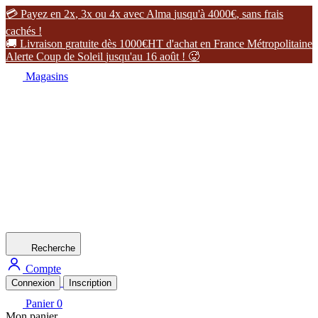

P
a
y
e
z
e
n
2
x
,
3
x
o
u
4
x
a
v
e
c
A
l
m
a
j
u
s
q
u
'
à
4
0
0
0
€
,
s
a
n
s
f
r
a
i
s
c
a
c
h
é
s
!

L
i
v
r
a
i
s
o
n
g
r
a
t
u
i
t
e
d
è
s
1
0
0
0
€
H
T
d
'
a
c
h
a
t
e
n
F
r
a
n
c
e
M
é
t
r
o
p
o
l
i
t
a
i
n
e
A
l
e
r
t
e
C
o
u
p
d
e
S
o
l
e
i
l
j
u
s
q
u
'
a
u
1
6
a
o
û
t
!

Magasins
Recherche
Compte
Connexion
Inscription
Panier
0
Mon panier