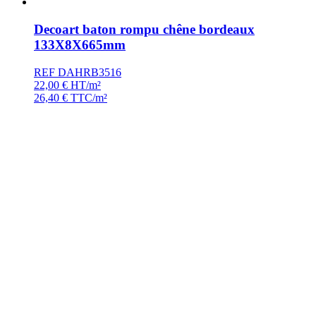
Decoart baton rompu chêne bordeaux
133X8X665mm
REF DAHRB3516
22,00
€
HT/m²
26,40
€
TTC/m²