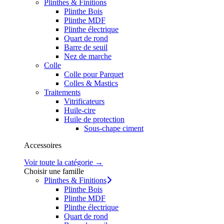
Plinthes & Finitions
Plinthe Bois
Plinthe MDF
Plinthe électrique
Quart de rond
Barre de seuil
Nez de marche
Colle
Colle pour Parquet
Colles & Mastics
Traitements
Vitrificateurs
Huile-cire
Huile de protection
Sous-chape ciment
Accessoires
Voir toute la catégorie →
Choisir une famille
Plinthes & Finitions
Plinthe Bois
Plinthe MDF
Plinthe électrique
Quart de rond