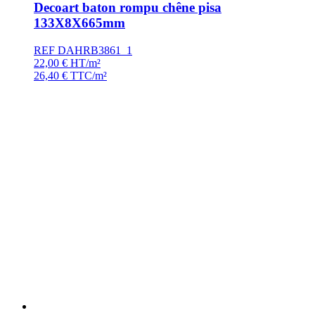
Decoart baton rompu chêne pisa
133X8X665mm
REF DAHRB3861_1
22,00
€
HT/m²
26,40
€
TTC/m²