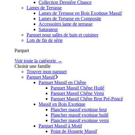
Collection Dernière Chance
Lames de Terrasse
Lames de Terrasse en Bois Exotique Massif
Lames de Terrasse en Composite
Accessoires lame de terrasse
Saturateur
Parquet pour salles de bain et cuisines
Lots de fin de série
Parquet
Voir toute la catégorie →
Choisir une famille
Trouver mon parquet
Parquet Massif
Parquet Massif en Chêne
Parquet Massif Chêne Huilé
Parquet Massif Chêne Verni
Parquet Massif Chêne Brut Pré-Poncé
Massif en Bois Exotique
Plancher massif exotique brut
Plancher massif exotique huilé
Plancher massif exotique verni
Parquet Massif à Motif
Point de Hongrie Massif