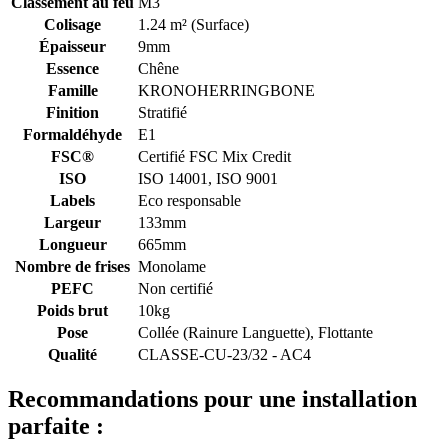
Classement au feu
M3
Colisage
1.24 m² (Surface)
Épaisseur
9mm
Essence
Chêne
Famille
KRONOHERRINGBONE
Finition
Stratifié
Formaldéhyde
E1
FSC®
Certifié FSC Mix Credit
ISO
ISO 14001, ISO 9001
Labels
Eco responsable
Largeur
133mm
Longueur
665mm
Nombre de frises
Monolame
PEFC
Non certifié
Poids brut
10kg
Pose
Collée (Rainure Languette), Flottante
Qualité
CLASSE-CU-23/32 - AC4
Recommandations pour une installation
parfaite :