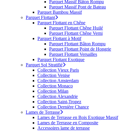
Parquet Massif Bâton Rompu
Parquet Massif Pont de Bateau
Parquet Bambou Massif
Parquet Flottant
Parquet Flottant en Chêne
Parquet Flottant Chêne Huilé
Parquet Flottant Chêne Verni
Parquet Flottant à Motif
Parquet Flottant Bâton Rompu
Parquet Flottant Point de Hongrie
Parquet Flottant Versailles
Parquet Flottant Exotique
Parquet Sol Stratifié
Collection Vieux Paris
Collection Venise
Collection Amsterdam
Collection Monaco
Collection Milan
Collection Alexandrie
Collection Saint-Tropez
Collection Dernière Chance
Lames de Terrasse
Lames de Terrasse en Bois Exotique Massif
Lames de Terrasse en Composite
Accessoires lame de terrasse