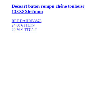
Decoart baton rompu chêne toulouse
133X8X665mm
REF DAHRB3678
24,80
€
HT/m²
29,76
€
TTC/m²