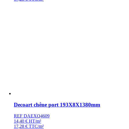
Decoart chêne port 193X8X1380mm
REF DAEXQ4609
14,40
€
HT/m²
17,28
€
TTC/m²