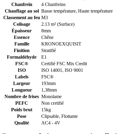
Chanfrein
4 Chanfreins
Chauffage au sol
Basse température, Haute température
Classement au feu
M3
Colisage
2.13 m² (Surface)
Épaisseur
8mm
Essence
Chêne
Famille
KRONOEXQUISIT
Finition
Stratifié
Formaldéhyde
E1
FSC®
Certifié FSC Mix Credit
ISO
ISO 14001, ISO 9001
Labels
FSC®
Largeur
193mm
Longueur
1,38mm
Nombre de frises
Monolame
PEFC
Non certifié
Poids brut
15kg
Pose
Clipsable, Flottante
Qualité
AC4 - 4V