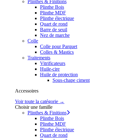
Plinthes & Finitions
Plinthe Bois
Plinthe MDF
Plinthe électrique
Quart de rond
Barre de seuil
Nez de marche
Colle
Colle pour Parquet
Colles & Mastics
Traitements
Vitrificateurs
Huile-cire
Huile de protection
Sous-chape ciment
Accessoires
Voir toute la catégorie →
Choisir une famille
Plinthes & Finitions
Plinthe Bois
Plinthe MDF
Plinthe électrique
Quart de rond