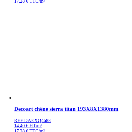
17,28
€
TTC/m²
Decoart chêne sierra titan 193X8X1380mm
REF DAEXQ4688
14,40
€
HT/m²
17,28
€
TTC/m²