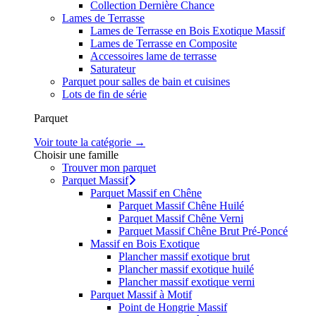
Collection Dernière Chance
Lames de Terrasse
Lames de Terrasse en Bois Exotique Massif
Lames de Terrasse en Composite
Accessoires lame de terrasse
Saturateur
Parquet pour salles de bain et cuisines
Lots de fin de série
Parquet
Voir toute la catégorie →
Choisir une famille
Trouver mon parquet
Parquet Massif
Parquet Massif en Chêne
Parquet Massif Chêne Huilé
Parquet Massif Chêne Verni
Parquet Massif Chêne Brut Pré-Poncé
Massif en Bois Exotique
Plancher massif exotique brut
Plancher massif exotique huilé
Plancher massif exotique verni
Parquet Massif à Motif
Point de Hongrie Massif