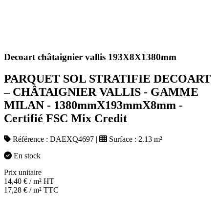
Decoart châtaignier vallis 193X8X1380mm
PARQUET SOL STRATIFIE DECOART
– CHÂTAIGNIER VALLIS - GAMME
MILAN - 1380mmX193mmX8mm -
Certifié FSC Mix Credit
Référence :
DAEXQ4697
|
Surface :
2.13 m²
En stock
Prix unitaire
14,40
€
/ m² HT
17,28
€
/ m² TTC