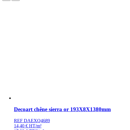
Decoart chêne sierra or 193X8X1380mm
REF DAEXQ4689
14,40
€
HT/m²