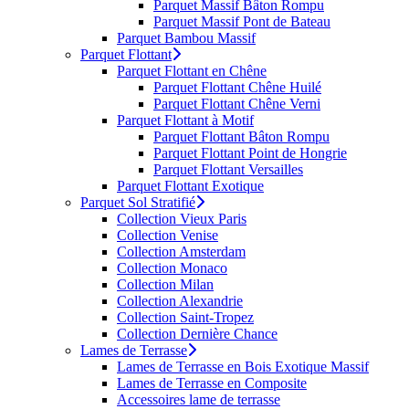
Parquet Massif Bâton Rompu
Parquet Massif Pont de Bateau
Parquet Bambou Massif
Parquet Flottant
Parquet Flottant en Chêne
Parquet Flottant Chêne Huilé
Parquet Flottant Chêne Verni
Parquet Flottant à Motif
Parquet Flottant Bâton Rompu
Parquet Flottant Point de Hongrie
Parquet Flottant Versailles
Parquet Flottant Exotique
Parquet Sol Stratifié
Collection Vieux Paris
Collection Venise
Collection Amsterdam
Collection Monaco
Collection Milan
Collection Alexandrie
Collection Saint-Tropez
Collection Dernière Chance
Lames de Terrasse
Lames de Terrasse en Bois Exotique Massif
Lames de Terrasse en Composite
Accessoires lame de terrasse