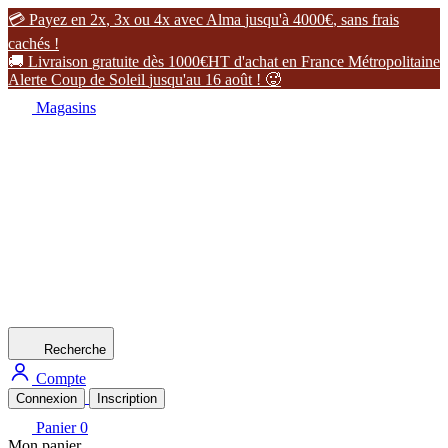

P
a
y
e
z
e
n
2
x
,
3
x
o
u
4
x
a
v
e
c
A
l
m
a
j
u
s
q
u
'
à
4
0
0
0
€
,
s
a
n
s
f
r
a
i
s
c
a
c
h
é
s
!

L
i
v
r
a
i
s
o
n
g
r
a
t
u
i
t
e
d
è
s
1
0
0
0
€
H
T
d
'
a
c
h
a
t
e
n
F
r
a
n
c
e
M
é
t
r
o
p
o
l
i
t
a
i
n
e
A
l
e
r
t
e
C
o
u
p
d
e
S
o
l
e
i
l
j
u
s
q
u
'
a
u
1
6
a
o
û
t
!

Magasins
Recherche
Compte
Connexion
Inscription
Panier
0
Mon panier