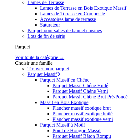
Lames de Terrasse
Lames de Terrasse en Bois Exotique Massif
Lames de Terrasse en Composite
Accessoires lame de terrasse
Saturateur
Parquet pour salles de bain et cuisines
Lots de fin de série
Parquet
Voir toute la catégorie →
Choisir une famille
Trouver mon parquet
Parquet Massif
Parquet Massif en Chêne
Parquet Massif Chêne Huilé
Parquet Massif Chêne Verni
Parquet Massif Chêne Brut Pré-Poncé
Massif en Bois Exotique
Plancher massif exotique brut
Plancher massif exotique huilé
Plancher massif exotique verni
Parquet Massif à Motif
Point de Hongrie Massif
Parquet Massif Bâton Rompu