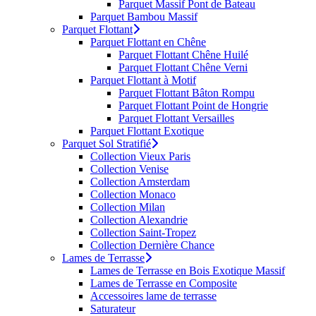
Parquet Massif Pont de Bateau
Parquet Bambou Massif
Parquet Flottant
Parquet Flottant en Chêne
Parquet Flottant Chêne Huilé
Parquet Flottant Chêne Verni
Parquet Flottant à Motif
Parquet Flottant Bâton Rompu
Parquet Flottant Point de Hongrie
Parquet Flottant Versailles
Parquet Flottant Exotique
Parquet Sol Stratifié
Collection Vieux Paris
Collection Venise
Collection Amsterdam
Collection Monaco
Collection Milan
Collection Alexandrie
Collection Saint-Tropez
Collection Dernière Chance
Lames de Terrasse
Lames de Terrasse en Bois Exotique Massif
Lames de Terrasse en Composite
Accessoires lame de terrasse
Saturateur