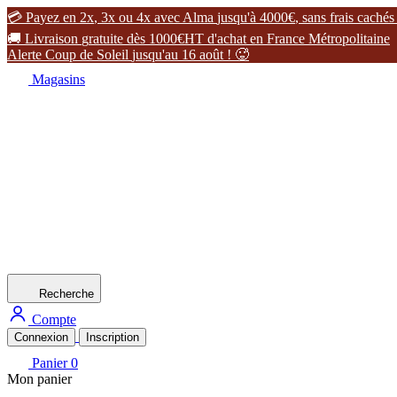
y
e
z
e
n
2
x
,
3
x
o
u
4
x
a
v
e
c
A
l
m
a
j
u
s
q
u
'
à
4
0
0
0
€
,
s
a
n
s
f
r
a
i
s
c
a
c
h
é
s

L
i
v
r
a
i
s
o
n
g
r
a
t
u
i
t
e
d
è
s
1
0
0
0
€
H
T
d
'
a
c
h
a
t
e
n
F
r
a
n
c
e
M
é
t
r
o
p
o
l
i
t
a
i
n
e
A
l
e
r
t
e
C
o
u
p
d
e
S
o
l
e
i
l
j
u
s
q
u
'
a
u
1
6
a
o
û
t
!

Magasins
Recherche
Compte
Connexion
Inscription
Panier
0
Mon panier