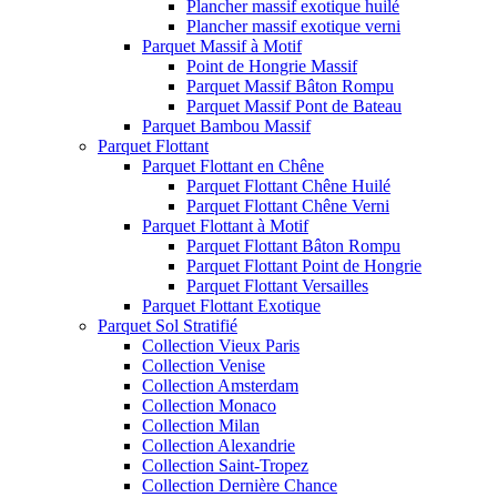
Plancher massif exotique huilé
Plancher massif exotique verni
Parquet Massif à Motif
Point de Hongrie Massif
Parquet Massif Bâton Rompu
Parquet Massif Pont de Bateau
Parquet Bambou Massif
Parquet Flottant
Parquet Flottant en Chêne
Parquet Flottant Chêne Huilé
Parquet Flottant Chêne Verni
Parquet Flottant à Motif
Parquet Flottant Bâton Rompu
Parquet Flottant Point de Hongrie
Parquet Flottant Versailles
Parquet Flottant Exotique
Parquet Sol Stratifié
Collection Vieux Paris
Collection Venise
Collection Amsterdam
Collection Monaco
Collection Milan
Collection Alexandrie
Collection Saint-Tropez
Collection Dernière Chance