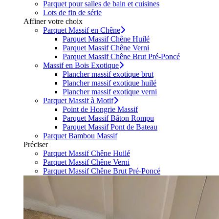
Parquet pour salles de bain et cuisines
Lots de fin de série
Affiner votre choix
Parquet Massif en Chêne
Parquet Massif Chêne Huilé
Parquet Massif Chêne Verni
Parquet Massif Chêne Brut Pré-Poncé
Massif en Bois Exotique
Plancher massif exotique brut
Plancher massif exotique huilé
Plancher massif exotique verni
Parquet Massif à Motif
Point de Hongrie Massif
Parquet Massif Bâton Rompu
Parquet Massif Pont de Bateau
Parquet Bambou Massif
Préciser
Parquet Massif Chêne Huilé
Parquet Massif Chêne Verni
Parquet Massif Chêne Brut Pré-Poncé