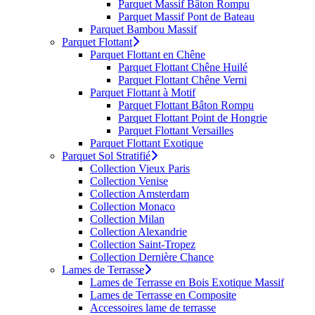
Parquet Massif Bâton Rompu
Parquet Massif Pont de Bateau
Parquet Bambou Massif
Parquet Flottant
Parquet Flottant en Chêne
Parquet Flottant Chêne Huilé
Parquet Flottant Chêne Verni
Parquet Flottant à Motif
Parquet Flottant Bâton Rompu
Parquet Flottant Point de Hongrie
Parquet Flottant Versailles
Parquet Flottant Exotique
Parquet Sol Stratifié
Collection Vieux Paris
Collection Venise
Collection Amsterdam
Collection Monaco
Collection Milan
Collection Alexandrie
Collection Saint-Tropez
Collection Dernière Chance
Lames de Terrasse
Lames de Terrasse en Bois Exotique Massif
Lames de Terrasse en Composite
Accessoires lame de terrasse