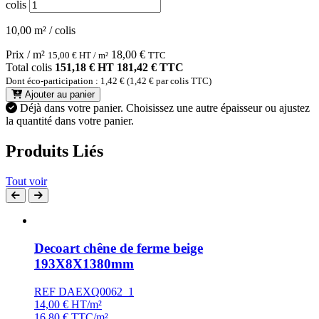
colis
10,00 m² / colis
Prix / m²
18,00
€
15,00
€
HT / m²
TTC
Total colis
151,18 € HT
181,42 € TTC
Dont éco-participation : 1,42 € (1,42 € par colis TTC)
Ajouter au panier
Déjà dans votre panier.
Choisissez une autre épaisseur ou ajustez
la quantité dans votre panier.
Produits Liés
Tout voir
Decoart chêne de ferme beige
193X8X1380mm
REF DAEXQ0062_1
14,00
€
HT/m²
16,80
€
TTC/m²