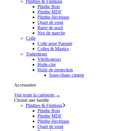
Plinthes & Finitions
Plinthe Bois
Plinthe MDF
Plinthe électrique
Quart de rond
Barre de seuil
Nez de marche
Colle
Colle pour Parquet
Colles & Mastics
Traitements
Vitrificateurs
Huile-cire
Huile de protection
Sous-chape ciment
Accessoires
Voir toute la catégorie →
Choisir une famille
Plinthes & Finitions
Plinthe Bois
Plinthe MDF
Plinthe électrique
Quart de rond