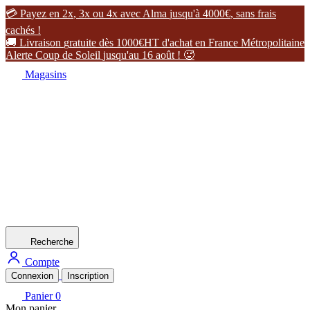

P
a
y
e
z
e
n
2
x
,
3
x
o
u
4
x
a
v
e
c
A
l
m
a
j
u
s
q
u
'
à
4
0
0
0
€
,
s
a
n
s
f
r
a
i
s
c
a
c
h
é
s
!

L
i
v
r
a
i
s
o
n
g
r
a
t
u
i
t
e
d
è
s
1
0
0
0
€
H
T
d
'
a
c
h
a
t
e
n
F
r
a
n
c
e
M
é
t
r
o
p
o
l
i
t
a
i
n
e
A
l
e
r
t
e
C
o
u
p
d
e
S
o
l
e
i
l
j
u
s
q
u
'
a
u
1
6
a
o
û
t
!

Magasins
Recherche
Compte
Connexion
Inscription
Panier
0
Mon panier