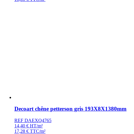
Decoart chêne petterson gris 193X8X1380mm
REF DAEXQ4765
14,40
€
HT/m²
17,28
€
TTC/m²