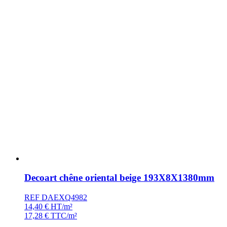
Decoart chêne oriental beige 193X8X1380mm
REF DAEXQ4982
14,40
€
HT/m²
17,28
€
TTC/m²