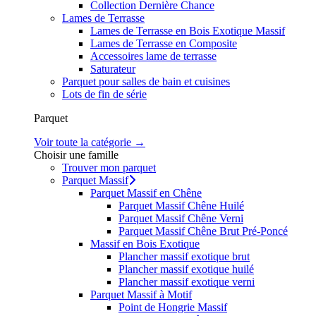
Collection Dernière Chance
Lames de Terrasse
Lames de Terrasse en Bois Exotique Massif
Lames de Terrasse en Composite
Accessoires lame de terrasse
Saturateur
Parquet pour salles de bain et cuisines
Lots de fin de série
Parquet
Voir toute la catégorie →
Choisir une famille
Trouver mon parquet
Parquet Massif
Parquet Massif en Chêne
Parquet Massif Chêne Huilé
Parquet Massif Chêne Verni
Parquet Massif Chêne Brut Pré-Poncé
Massif en Bois Exotique
Plancher massif exotique brut
Plancher massif exotique huilé
Plancher massif exotique verni
Parquet Massif à Motif
Point de Hongrie Massif