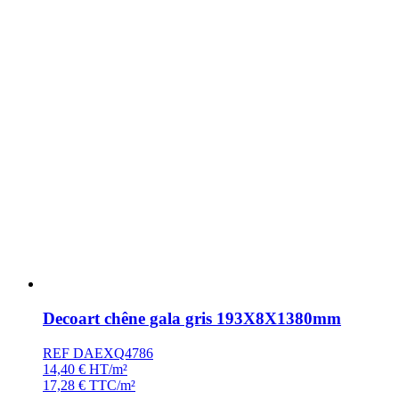
Decoart chêne gala gris 193X8X1380mm
REF DAEXQ4786
14,40
€
HT/m²
17,28
€
TTC/m²