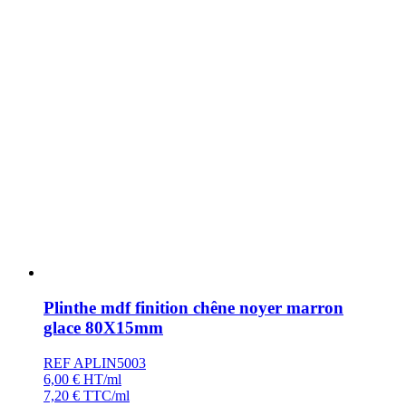
Plinthe mdf finition chêne noyer marron
glace 80X15mm
REF APLIN5003
6,00
€
HT/ml
7,20
€
TTC/ml