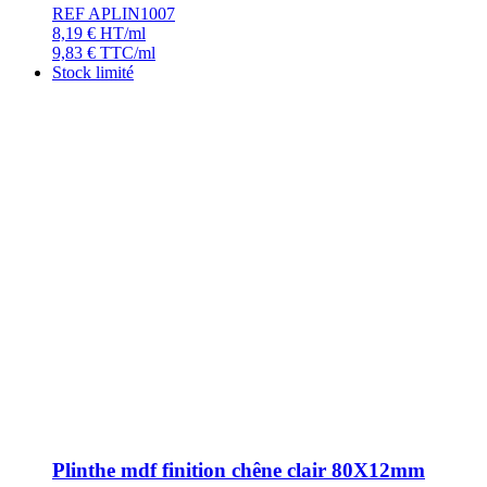
REF APLIN1007
8,19
€
HT/ml
9,83
€
TTC/ml
Stock limité
Plinthe mdf finition chêne clair 80X12mm