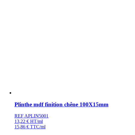
Plinthe mdf finition chêne 100X15mm
REF APLIN5001
13,22
€
HT/ml
15,86
€
TTC/ml