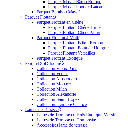
Parquet Massif Bâton Rompu
Parquet Massif Pont de Bateau
Parquet Bambou Massif
Parquet Flottant
Parquet Flottant en Chêne
Parquet Flottant Chêne Huilé
Parquet Flottant Chêne Verni
Parquet Flottant à Motif
Parquet Flottant Bâton Rompu
Parquet Flottant Point de Hongrie
Parquet Flottant Versailles
Parquet Flottant Exotique
Parquet Sol Stratifié
Collection Vieux Paris
Collection Venise
Collection Amsterdam
Collection Monaco
Collection Milan
Collection Alexandrie
Collection Saint-Tropez
Collection Dernière Chance
Lames de Terrasse
Lames de Terrasse en Bois Exotique Massif
Lames de Terrasse en Composite
Accessoires lame de terrasse