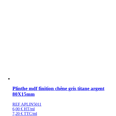
Plinthe mdf finition chêne gris titane argent
80X15mm
REF APLIN5011
6,00
€
HT/ml
7,20
€
TTC/ml