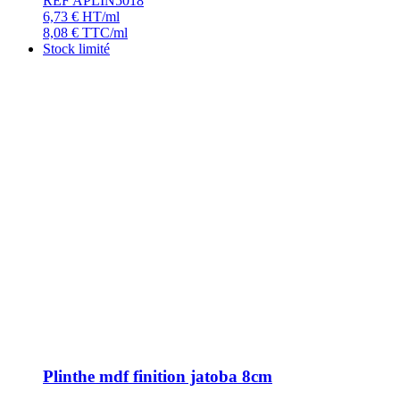
REF APLIN5018
6,73
€
HT/ml
8,08
€
TTC/ml
Stock limité
Plinthe mdf finition jatoba 8cm