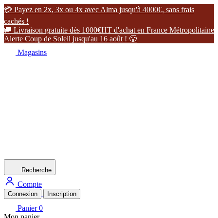

P
a
y
e
z
e
n
2
x
,
3
x
o
u
4
x
a
v
e
c
A
l
m
a
j
u
s
q
u
'
à
4
0
0
0
€
,
s
a
n
s
f
r
a
i
s
c
a
c
h
é
s
!

L
i
v
r
a
i
s
o
n
g
r
a
t
u
i
t
e
d
è
s
1
0
0
0
€
H
T
d
'
a
c
h
a
t
e
n
F
r
a
n
c
e
M
é
t
r
o
p
o
l
i
t
a
i
n
e
A
l
e
r
t
e
C
o
u
p
d
e
S
o
l
e
i
l
j
u
s
q
u
'
a
u
1
6
a
o
û
t
!

Magasins
Recherche
Compte
Connexion
Inscription
Panier
0
Mon panier