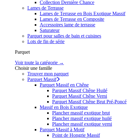
Collection Dernière Chance
Lames de Terrasse
Lames de Terrasse en Bois Exotique Massif
Lames de Terrasse en Composite
Accessoires lame de terrasse
Saturateur
Parquet pour salles de bain et cuisines
Lots de fin de série
Parquet
Voir toute la catégorie →
Choisir une famille
Trouver mon parquet
Parquet Massif
Parquet Massif en Chêne
Parquet Massif Chêne Huilé
Parquet Massif Chêne Verni
Parquet Massif Chêne Brut Pré-Poncé
Massif en Bois Exotique
Plancher massif exotique brut
Plancher massif exotique huilé
Plancher massif exotique verni
Parquet Massif à Motif
Point de Hongrie Massif