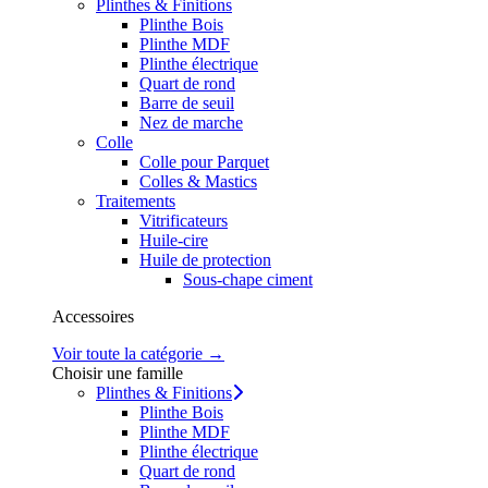
Plinthes & Finitions
Plinthe Bois
Plinthe MDF
Plinthe électrique
Quart de rond
Barre de seuil
Nez de marche
Colle
Colle pour Parquet
Colles & Mastics
Traitements
Vitrificateurs
Huile-cire
Huile de protection
Sous-chape ciment
Accessoires
Voir toute la catégorie →
Choisir une famille
Plinthes & Finitions
Plinthe Bois
Plinthe MDF
Plinthe électrique
Quart de rond