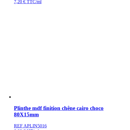
7,20
€
TTC/ml
Plinthe mdf finition chêne cairo choco
80X15mm
REF APLIN5016