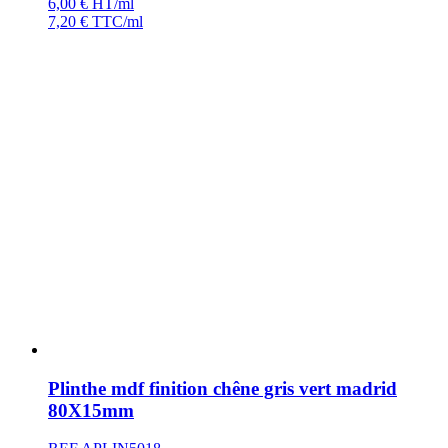
6,00
€
HT/ml
7,20
€
TTC/ml
Plinthe mdf finition chêne gris vert madrid
80X15mm