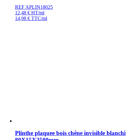
REF APLIN18025
12,48
€
HT/ml
14,98
€
TTC/ml
Plinthe plaquee bois chêne invisible blanchi
80X15X2500mm