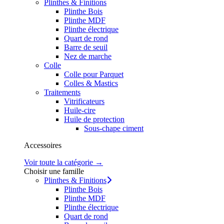
Plinthes & Finitions
Plinthe Bois
Plinthe MDF
Plinthe électrique
Quart de rond
Barre de seuil
Nez de marche
Colle
Colle pour Parquet
Colles & Mastics
Traitements
Vitrificateurs
Huile-cire
Huile de protection
Sous-chape ciment
Accessoires
Voir toute la catégorie →
Choisir une famille
Plinthes & Finitions
Plinthe Bois
Plinthe MDF
Plinthe électrique
Quart de rond