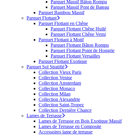
Parquet Massif Bâton Rompu
Parquet Massif Pont de Bateau
Parquet Bambou Massif
Parquet Flottant
Parquet Flottant en Chêne
Parquet Flottant Chêne Huilé
Parquet Flottant Chêne Verni
Parquet Flottant à Motif
Parquet Flottant Bâton Rompu
Parquet Flottant Point de Hongrie
Parquet Flottant Versailles
Parquet Flottant Exotique
Parquet Sol Stratifié
Collection Vieux Paris
Collection Venise
Collection Amsterdam
Collection Monaco
Collection Milan
Collection Alexandrie
Collection Saint-Tropez
Collection Dernière Chance
Lames de Terrasse
Lames de Terrasse en Bois Exotique Massif
Lames de Terrasse en Composite
Accessoires lame de terrasse