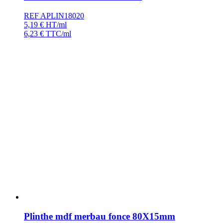
REF APLIN18020
5,19
€
HT/ml
6,23
€
TTC/ml
Plinthe mdf merbau fonce 80X15mm