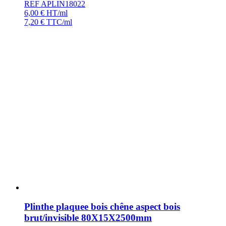
REF APLIN18022
6,00
€
HT/ml
7,20
€
TTC/ml
Plinthe plaquee bois chêne aspect bois
brut/invisible 80X15X2500mm