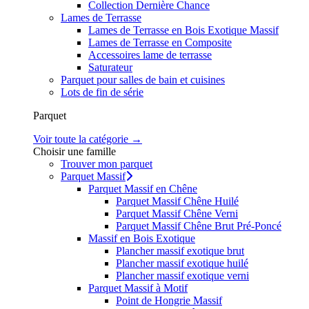
Collection Dernière Chance
Lames de Terrasse
Lames de Terrasse en Bois Exotique Massif
Lames de Terrasse en Composite
Accessoires lame de terrasse
Saturateur
Parquet pour salles de bain et cuisines
Lots de fin de série
Parquet
Voir toute la catégorie →
Choisir une famille
Trouver mon parquet
Parquet Massif
Parquet Massif en Chêne
Parquet Massif Chêne Huilé
Parquet Massif Chêne Verni
Parquet Massif Chêne Brut Pré-Poncé
Massif en Bois Exotique
Plancher massif exotique brut
Plancher massif exotique huilé
Plancher massif exotique verni
Parquet Massif à Motif
Point de Hongrie Massif