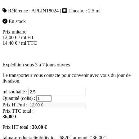
Référence :
APLIN18024
|
Lineaire :
2.5 ml
En stock
Prix unitaire
12,00
€
/ ml HT
14,40
€
/ ml TTC
Expédition sous 3 à 7 jours ouvrés
Le transporteur vous contacte pour convenir avec vous du jour de
livraison.
ml souhaité :
Quantité (colis) :
Prix HT/ml :
Prix TTC total :
36,00 €
Prix HT total :
30,00 €
[alma-product-eligibility id="6820" amount="36.00"]