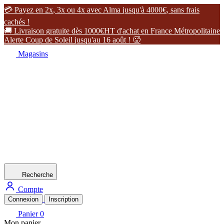

P
a
y
e
z
e
n
2
x
,
3
x
o
u
4
x
a
v
e
c
A
l
m
a
j
u
s
q
u
'
à
4
0
0
0
€
,
s
a
n
s
f
r
a
i
s
c
a
c
h
é
s
!

L
i
v
r
a
i
s
o
n
g
r
a
t
u
i
t
e
d
è
s
1
0
0
0
€
H
T
d
'
a
c
h
a
t
e
n
F
r
a
n
c
e
M
é
t
r
o
p
o
l
i
t
a
i
n
e
A
l
e
r
t
e
C
o
u
p
d
e
S
o
l
e
i
l
j
u
s
q
u
'
a
u
1
6
a
o
û
t
!

Magasins
Recherche
Compte
Connexion
Inscription
Panier
0
Mon panier