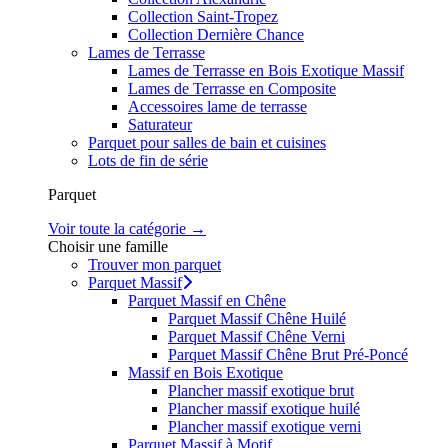
Collection Saint-Tropez
Collection Dernière Chance
Lames de Terrasse
Lames de Terrasse en Bois Exotique Massif
Lames de Terrasse en Composite
Accessoires lame de terrasse
Saturateur
Parquet pour salles de bain et cuisines
Lots de fin de série
Parquet
Voir toute la catégorie →
Choisir une famille
Trouver mon parquet
Parquet Massif
Parquet Massif en Chêne
Parquet Massif Chêne Huilé
Parquet Massif Chêne Verni
Parquet Massif Chêne Brut Pré-Poncé
Massif en Bois Exotique
Plancher massif exotique brut
Plancher massif exotique huilé
Plancher massif exotique verni
Parquet Massif à Motif