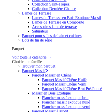
Collection Saint-Tropez
Collection Dernière Chance
Lames de Terrasse
Lames de Terrasse en Bois Exotique Massif
Lames de Terrasse en Composite
Accessoires lame de terrasse
Saturateur
Parquet pour salles de bain et cuisines
Lots de fin de série
Parquet
Voir toute la catégorie →
Choisir une famille
Trouver mon parquet
Parquet Massif
Parquet Massif en Chêne
Parquet Massif Chêne Huilé
Parquet Massif Chêne Verni
Parquet Massif Chêne Brut Pré-Poncé
Massif en Bois Exotique
Plancher massif exotique brut
Plancher massif exotique huilé
Plancher massif exotique verni
Parquet Massif à Motif