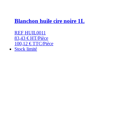
Blanchon huile cire noire 1L
REF HUIL0011
83,43
€
HT/Pièce
100,12
€
TTC/Pièce
Stock limité