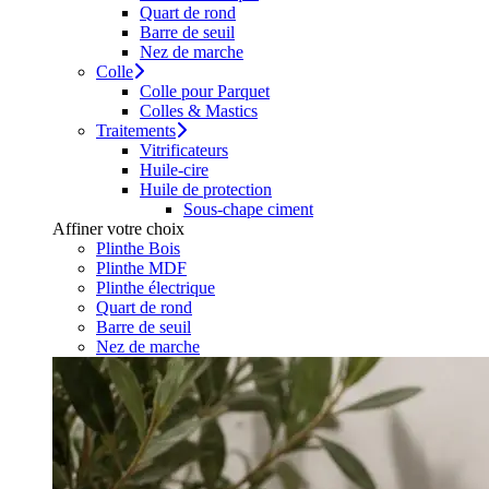
Quart de rond
Barre de seuil
Nez de marche
Colle
Colle pour Parquet
Colles & Mastics
Traitements
Vitrificateurs
Huile-cire
Huile de protection
Sous-chape ciment
Affiner votre choix
Plinthe Bois
Plinthe MDF
Plinthe électrique
Quart de rond
Barre de seuil
Nez de marche