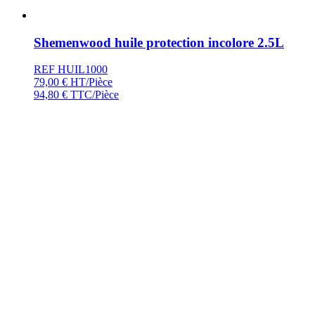
Shemenwood huile protection incolore 2.5L
REF HUIL1000
79,00
€
HT/Pièce
94,80
€
TTC/Pièce