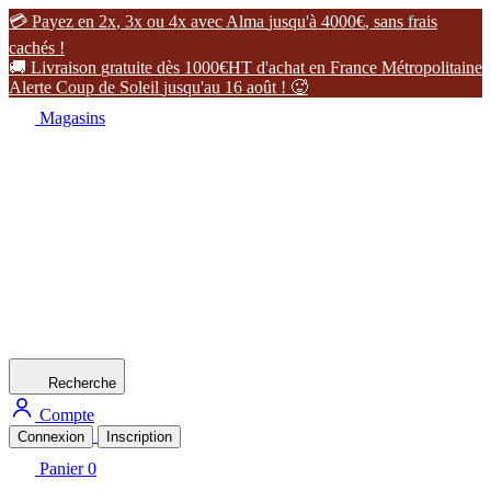

P
a
y
e
z
e
n
2
x
,
3
x
o
u
4
x
a
v
e
c
A
l
m
a
j
u
s
q
u
'
à
4
0
0
0
€
,
s
a
n
s
f
r
a
i
s
c
a
c
h
é
s
!

L
i
v
r
a
i
s
o
n
g
r
a
t
u
i
t
e
d
è
s
1
0
0
0
€
H
T
d
'
a
c
h
a
t
e
n
F
r
a
n
c
e
M
é
t
r
o
p
o
l
i
t
a
i
n
e
A
l
e
r
t
e
C
o
u
p
d
e
S
o
l
e
i
l
j
u
s
q
u
'
a
u
1
6
a
o
û
t
!

Magasins
Recherche
Compte
Connexion
Inscription
Panier
0