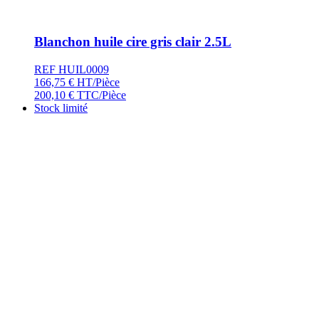
Blanchon huile cire gris clair 2.5L
REF HUIL0009
166,75
€
HT/Pièce
200,10
€
TTC/Pièce
Stock limité