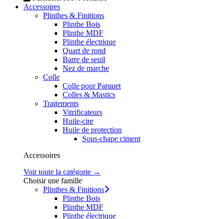
Accessoires
Plinthes & Finitions
Plinthe Bois
Plinthe MDF
Plinthe électrique
Quart de rond
Barre de seuil
Nez de marche
Colle
Colle pour Parquet
Colles & Mastics
Traitements
Vitrificateurs
Huile-cire
Huile de protection
Sous-chape ciment
Accessoires
Voir toute la catégorie →
Choisir une famille
Plinthes & Finitions
Plinthe Bois
Plinthe MDF
Plinthe électrique