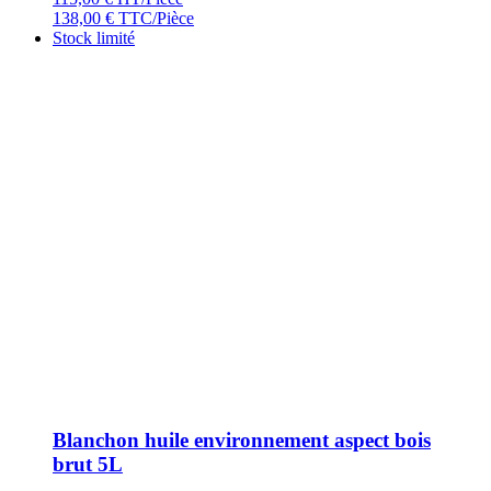
138,00
€
TTC/Pièce
Stock limité
Blanchon huile environnement aspect bois
brut 5L