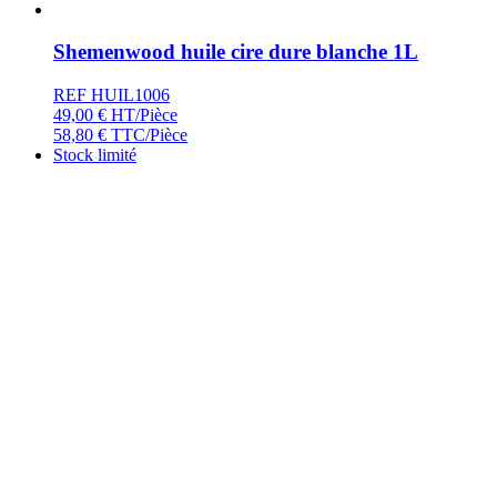
Shemenwood huile cire dure blanche 1L
REF HUIL1006
49,00
€
HT/Pièce
58,80
€
TTC/Pièce
Stock limité