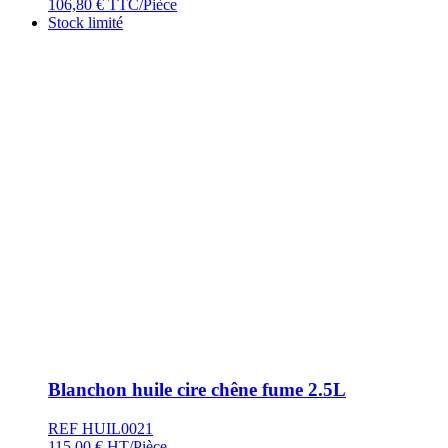
106,80
€
TTC/Pièce
Stock limité
Blanchon huile cire chêne fume 2.5L
REF HUIL0021
115,00
€
HT/Pièce