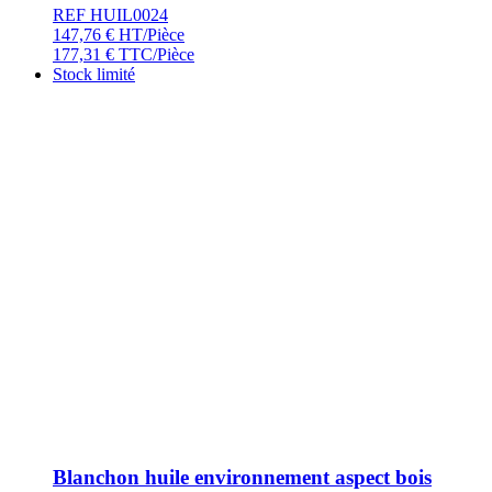
REF HUIL0024
147,76
€
HT/Pièce
177,31
€
TTC/Pièce
Stock limité
Blanchon huile environnement aspect bois